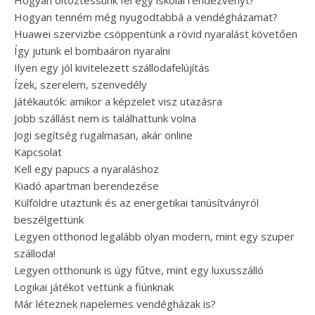
Hogyan öltöztessünk fel egy iskolai rendezvényt?
Hogyan tenném még nyugodtabbá a vendégházamat?
Huawei szervizbe csöppentünk a rövid nyaralást követően
Így jutunk el bombaáron nyaralni
Ilyen egy jól kivitelezett szállodafelújítás
Ízek, szerelem, szenvedély
Játékautók: amikor a képzelet visz utazásra
Jobb szállást nem is találhattunk volna
Jogi segítség rugalmasan, akár online
Kapcsolat
Kell egy papucs a nyaraláshoz
Kiadó apartman berendezése
Külföldre utaztunk és az energetikai tanúsítványról
beszélgettünk
Legyen otthonod legalább olyan modern, mint egy szuper
szálloda!
Legyen otthonunk is úgy fűtve, mint egy luxusszálló
Logikai játékot vettünk a fiúnknak
Már léteznek napelemes vendégházak is?