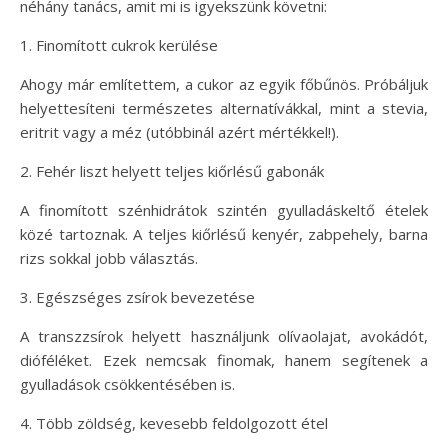
néhány tanács, amit mi is igyekszünk követni:
1. Finomított cukrok kerülése
Ahogy már említettem, a cukor az egyik főbűnös. Próbáljuk
helyettesíteni természetes alternatívákkal, mint a stevia,
eritrit vagy a méz (utóbbinál azért mértékkel!).
2. Fehér liszt helyett teljes kiőrlésű gabonák
A finomított szénhidrátok szintén gyulladáskeltő ételek
közé tartoznak. A teljes kiőrlésű kenyér, zabpehely, barna
rizs sokkal jobb választás.
3. Egészséges zsírok bevezetése
A transzzsírok helyett használjunk olívaolajat, avokádót,
dióféléket. Ezek nemcsak finomak, hanem segítenek a
gyulladások csökkentésében is.
4. Több zöldség, kevesebb feldolgozott étel