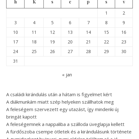
h
K
s
c
p
s
v
1
2
3
4
5
6
7
8
9
10
11
12
13
14
15
16
17
18
19
20
21
22
23
24
25
26
27
28
29
30
31
« jan
A családi kirándulás után a hátam is figyelmet kért
A diákmunkám miatt szép helyeken szállhatok meg
A feleségem szervezett egy utazást, így mindenki új
bringát kapott
A feleségemnek a nappaliba a szálloda üveglapja kellett
A fürdőszoba csempe ötletek és a kirándulásunk története