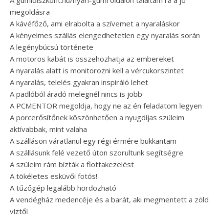
A gumidiszkont.hu/nyari-gumi oldalon találtam rá a jó
megoldásra
A kávéfőző, ami elrabolta a szívemet a nyaraláskor
A kényelmes szállás elengedhetetlen egy nyaralás során
A legénybúcsú története
A motoros kabát is összehozhatja az embereket
A nyaralás alatt is monitorozni kell a vércukorszintet
A nyaralás, telelés gyakran inspiráló lehet
A padlóból áradó melegnél nincs is jobb
A PCMENTOR megoldja, hogy ne az én feladatom legyen
A porcerősítőnek köszönhetően a nyugdíjas szüleim
aktívabbak, mint valaha
A szálláson váratlanul egy régi érmére bukkantam
A szállásunk felé vezető úton szorultunk segítségre
A szüleim rám bízták a flottakezelést
A tökéletes esküvői fotós!
A tűzőgép legalább hordozható
A vendégház medencéje és a barát, aki megmentett a zöld
víztől