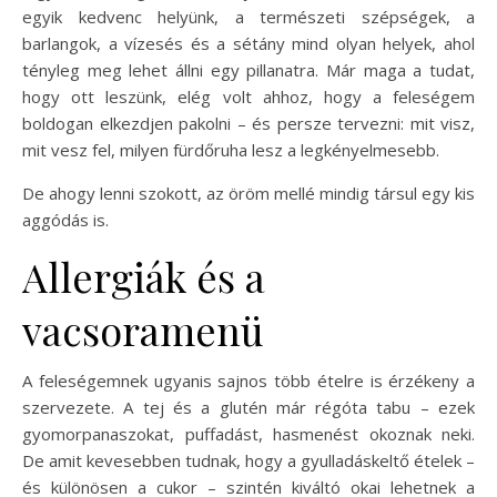
egyik kedvenc helyünk, a természeti szépségek, a
barlangok, a vízesés és a sétány mind olyan helyek, ahol
tényleg meg lehet állni egy pillanatra. Már maga a tudat,
hogy ott leszünk, elég volt ahhoz, hogy a feleségem
boldogan elkezdjen pakolni – és persze tervezni: mit visz,
mit vesz fel, milyen fürdőruha lesz a legkényelmesebb.
De ahogy lenni szokott, az öröm mellé mindig társul egy kis
aggódás is.
Allergiák és a
vacsoramenü
A feleségemnek ugyanis sajnos több ételre is érzékeny a
szervezete. A tej és a glutén már régóta tabu – ezek
gyomorpanaszokat, puffadást, hasmenést okoznak neki.
De amit kevesebben tudnak, hogy a gyulladáskeltő ételek –
és különösen a cukor – szintén kiváltó okai lehetnek a