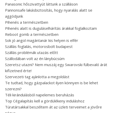
Panasonic hőszivattyút láttunk a szálláson
Pannonsafe lakásbiztosítás, hogy nyaralás alatt se
aggódjunk
Pihenés a természetben
Pihenés alatt is duguláselhárítás árakkal foglalkoztam
Reboot gomb a természetben
Sok jó angol magántanár kis helyen is elfér
Szállás foglalás, motorosbolt budapest
Szállás problémák utazás előtt
Szállodában volt az én lánybúcsúm
Szeretsz utazni? Nem muszáj egy Swarovski fülbevaló árát
kifizetned érte!
Szervezeti tag ajánlotta a megoldást
Te tudtad, hogy gázpalackot ilyen könnyen is be lehet
szerezni?
Téli kirándulásból napelemes beruházás
Top Cégalapítás kell a gördülékeny induláshoz
Túratársakkal beszéltem át az üzleti terveimet a jövőre