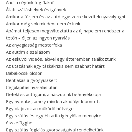
Ahol a cégünk fog "lakni"
Állati szálláshelyek és igények
Amikor a férjem és az autó egyszerre kezdtek nyavalyogni
Amikor még sok mindent nem értünk
Apámat teljesen megváltoztatta az új napelem rendszer a
tetőn – éljen az ingyen nyaralás
Az anyagiasság mesterfoka
Az autóm a szállásom
Az esküvői videós, akivel egy étteremben találkoztunk
Az utazásnak egy táskakrízis sem szabhat határt
Babakocsik olcsón
Bentlakás a gyógyulásért
Cégalapítás nyaralás után
Defektes autógumi, a nászutunk beárnyékolója
Egy nyaralás, amely minden akadályt lebontott
Egy olajozottan működő hétvége.
Egy szállás és egy H tarifa igénylőlap mennyire
összefügghet…
Egy szállás foglalás gyorsaságával rendelhetünk