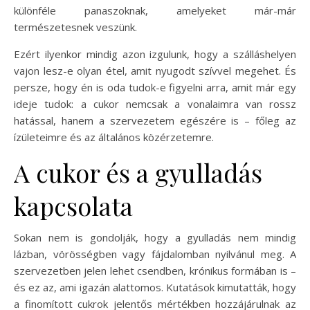
különféle panaszoknak, amelyeket már-már
természetesnek veszünk.
Ezért ilyenkor mindig azon izgulunk, hogy a szálláshelyen
vajon lesz-e olyan étel, amit nyugodt szívvel megehet. És
persze, hogy én is oda tudok-e figyelni arra, amit már egy
ideje tudok: a cukor nemcsak a vonalaimra van rossz
hatással, hanem a szervezetem egészére is – főleg az
ízületeimre és az általános közérzetemre.
A cukor és a gyulladás
kapcsolata
Sokan nem is gondolják, hogy a gyulladás nem mindig
lázban, vörösségben vagy fájdalomban nyilvánul meg. A
szervezetben jelen lehet csendben, krónikus formában is –
és ez az, ami igazán alattomos. Kutatások kimutatták, hogy
a finomított cukrok jelentős mértékben hozzájárulnak az