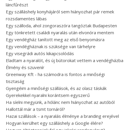
láncfűrészt
Egy szálláshely konyhájáról sem hiányozhat pár remek
rozsdamentes lábas
Egy szálloda, ahol zongoraszóra tangóztak Budapesten
Egy tönkretett családi nyaralás után elvonóra mentem
Egy vendégház tanított meg az első benyomásra
Egy vendégháznak is szüksége van tárhelyre
Egy visegrádi autós kikapcsolódás
Eladtam a nyaralót, és új bútorokat vettem a vendégházba
Élmény és szuvenír
Greenway Kft - ha számodra is fontos a minőségi
tisztaság
Gyengéim a minőségi szállások, és az olasz táskák
Gyerekekkel nyaralni korántsem egyszerű
Ha síelni megyünk, a hólánc nem hiányozhat az autóból
Hallottál már a tsmt tornáról?
Hazai szállások – a nyaralás élménye a branding erejével
Hogyan kerülhet egy szálláshely a Google élére?