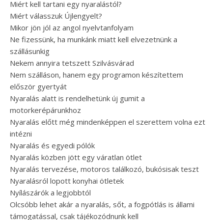
Miért kell tartani egy nyaralástól?
Miért válasszuk Újlengyelt?
Mikor jön jól az angol nyelvtanfolyam
Ne fizessünk, ha munkánk miatt kell elvezetnünk a
szállásunkig
Nekem annyira tetszett Szilvásvárad
Nem szálláson, hanem egy programon készítettem
először gyertyát
Nyaralás alatt is rendelhetünk új gumit a
motorkerépárunkhoz
Nyaralás előtt még mindenképpen el szerettem volna ezt
intézni
Nyaralás és egyedi pólók
Nyaralás közben jött egy váratlan ötlet
Nyaralás tervezése, motoros találkozó, bukósisak teszt
Nyaralásról lopott konyhai ötletek
Nyílászárók a legjobbtól
Olcsóbb lehet akár a nyaralás, sőt, a fogpótlás is állami
támogatással, csak tájékozódnunk kell