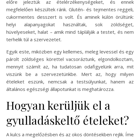
előre jeleztük az ételérzékenységeket, és ennek
megfelelően készültek ránk. Glutén- és tejmentes reggeli,
cukormentes desszert is volt. És aminek külön örültünk:
helyi alapanyagokat használtak, sok zöldséget,
hüvelyeseket, halat – amik mind táplálják a testet, és nem
terhelik túl a szervezetet.
Egyik este, miközben egy kellemes, meleg levessel és egy
párolt zöldséges körettel vacsoráztunk, elgondolkoztam,
mennyit számít az, ha tudatosan odafigyelünk arra, mit
viszünk be a szervezetünkbe. Mert az, hogy milyen
ételeket eszünk, nemcsak a testsúlyunkat, hanem az
általános egészségi állapotunkat is meghatározza.
Hogyan kerüljük el a
gyulladáskeltő ételeket?
A kulcs a megelőzésben és az okos döntésekben rejlik. Íme