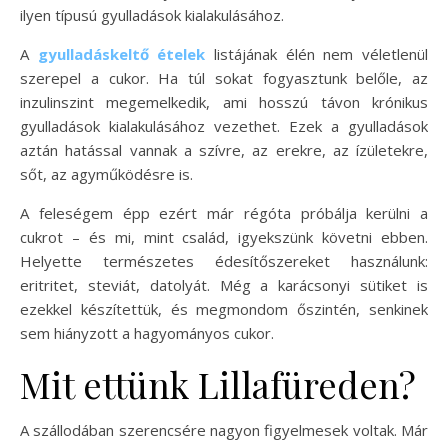
ilyen típusú gyulladások kialakulásához.
A
gyulladáskeltő ételek
listájának élén nem véletlenül
szerepel a cukor. Ha túl sokat fogyasztunk belőle, az
inzulinszint megemelkedik, ami hosszú távon krónikus
gyulladások kialakulásához vezethet. Ezek a gyulladások
aztán hatással vannak a szívre, az erekre, az ízületekre,
sőt, az agyműködésre is.
A feleségem épp ezért már régóta próbálja kerülni a
cukrot – és mi, mint család, igyekszünk követni ebben.
Helyette természetes édesítőszereket használunk:
eritritet, steviát, datolyát. Még a karácsonyi sütiket is
ezekkel készítettük, és megmondom őszintén, senkinek
sem hiányzott a hagyományos cukor.
Mit ettünk Lillafüreden?
A szállodában szerencsére nagyon figyelmesek voltak. Már