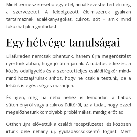
Minél természetesebb egy étel, annál kevésbé terheli meg
a szervezetet. A feldolgozott élelmiszerek gyakran
tartalmaznak adalékanyagokat, cukrot, sót – amik mind
fokozhatják a gyulladást.
Egy hétvége tanulságai
Lillafüreden nemcsak pihentünk, hanem újra megerősítést
nyertünk abban, hogy jó úton járunk. A tudatos étkezés, a
közös odafigyelés és a szeretetteljes családi légkör mind-
mind hozzájárulnak ahhoz, hogy ne csak a testünk, de a
lelkünk is egészséges maradjon.
És igen, még ha néha nehéz is lemondani a habos
süteményről vagy a cukros üdítőről, az a tudat, hogy ezzel
megelőzhetünk komolyabb problémákat, mindig erőt ad.
Otthon újra elővettük a családi receptfüzetet, és közösen
írtunk bele néhány új, gyulladáscsökkentő fogást. Mert