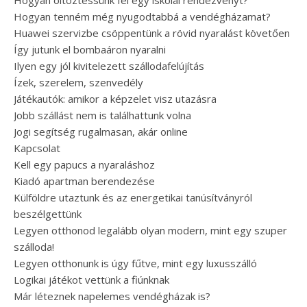
Hogyan öltöztessünk fel egy iskolai rendezvényt?
Hogyan tenném még nyugodtabbá a vendégházamat?
Huawei szervizbe csöppentünk a rövid nyaralást követően
Így jutunk el bombaáron nyaralni
Ilyen egy jól kivitelezett szállodafelújítás
Ízek, szerelem, szenvedély
Játékautók: amikor a képzelet visz utazásra
Jobb szállást nem is találhattunk volna
Jogi segítség rugalmasan, akár online
Kapcsolat
Kell egy papucs a nyaraláshoz
Kiadó apartman berendezése
Külföldre utaztunk és az energetikai tanúsítványról
beszélgettünk
Legyen otthonod legalább olyan modern, mint egy szuper
szálloda!
Legyen otthonunk is úgy fűtve, mint egy luxusszálló
Logikai játékot vettünk a fiúnknak
Már léteznek napelemes vendégházak is?