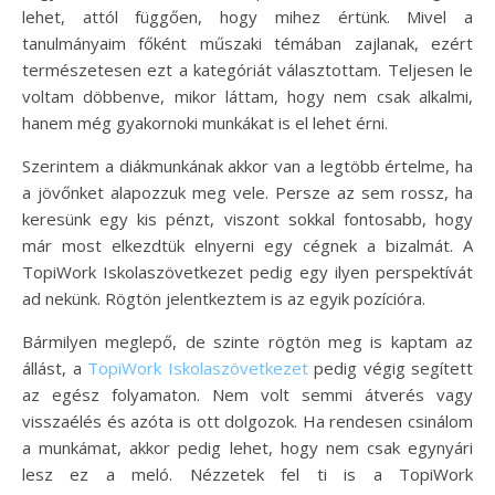
lehet, attól függően, hogy mihez értünk. Mivel a
tanulmányaim főként műszaki témában zajlanak, ezért
természetesen ezt a kategóriát választottam. Teljesen le
voltam döbbenve, mikor láttam, hogy nem csak alkalmi,
hanem még gyakornoki munkákat is el lehet érni.
Szerintem a diákmunkának akkor van a legtöbb értelme, ha
a jövőnket alapozzuk meg vele. Persze az sem rossz, ha
keresünk egy kis pénzt, viszont sokkal fontosabb, hogy
már most elkezdtük elnyerni egy cégnek a bizalmát. A
TopiWork Iskolaszövetkezet pedig egy ilyen perspektívát
ad nekünk. Rögtön jelentkeztem is az egyik pozícióra.
Bármilyen meglepő, de szinte rögtön meg is kaptam az
állást, a
TopiWork Iskolaszövetkezet
pedig végig segített
az egész folyamaton. Nem volt semmi átverés vagy
visszaélés és azóta is ott dolgozok. Ha rendesen csinálom
a munkámat, akkor pedig lehet, hogy nem csak egynyári
lesz ez a meló. Nézzetek fel ti is a TopiWork