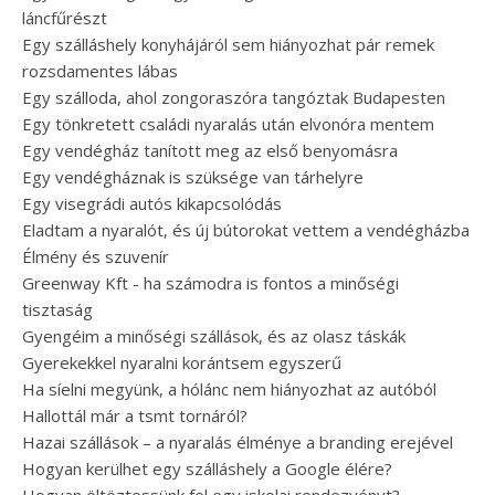
láncfűrészt
Egy szálláshely konyhájáról sem hiányozhat pár remek
rozsdamentes lábas
Egy szálloda, ahol zongoraszóra tangóztak Budapesten
Egy tönkretett családi nyaralás után elvonóra mentem
Egy vendégház tanított meg az első benyomásra
Egy vendégháznak is szüksége van tárhelyre
Egy visegrádi autós kikapcsolódás
Eladtam a nyaralót, és új bútorokat vettem a vendégházba
Élmény és szuvenír
Greenway Kft - ha számodra is fontos a minőségi
tisztaság
Gyengéim a minőségi szállások, és az olasz táskák
Gyerekekkel nyaralni korántsem egyszerű
Ha síelni megyünk, a hólánc nem hiányozhat az autóból
Hallottál már a tsmt tornáról?
Hazai szállások – a nyaralás élménye a branding erejével
Hogyan kerülhet egy szálláshely a Google élére?