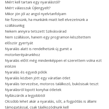
Miért kell tartani egy nyaralástól?
Miért válasszuk Újlengyelt?
Mikor jön jól az angol nyelvtanfolyam
Ne fizessünk, ha munkánk miatt kell elvezetnünk a
szállásunkig
Nekem annyira tetszett Szilvásvárad
Nem szálláson, hanem egy programon készítettem
először gyertyát
Nyaralás alatt is rendelhetünk új gumit a
motorkerépárunkhoz
Nyaralás előtt még mindenképpen el szerettem volna ezt
intézni
Nyaralás és egyedi pólók
Nyaralás közben jött egy váratlan ötlet
Nyaralás tervezése, motoros találkozó, bukósisak teszt
Nyaralásról lopott konyhai ötletek
Nyílászárók a legjobbtól
Olcsóbb lehet akár a nyaralás, sőt, a fogpótlás is állami
támogatással, csak tájékozódnunk kell