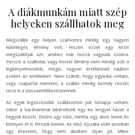
A diákmunkám miatt szép
helyeken szállhatok meg
Megszállni egy helyen számomra mindig egy nagyon
különleges élmény volt. Hiszen ezzel egy kicsit
megszakítjuk azt, amihez már hozzá vagyunk szokva.
Persze a szállodai, vagy hostel élmény nem mindig volt a
legkényelmesebb, mégis, nagyon értékesnek találom
ezeket az emlékeket. Nem számít, hogy egyedül voltam,
vagy csapattal mentem, a szállás mindig komoly részét
teszi ki a visszaemlékezéseimnek.
Az egyik legviccesebb szállásomon pár hónapja voltam,
mikor a barátaimmal kibéreltünk egy kis lengyel házat a
hegyek között. Elsőre úgy tűnt, mintha egy álom lenne és
könnyen el is fértünk benne. Az első éjszaka után azonban
úgy éreztem, hogy nem aludtam olyan jól. Mikor