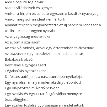
Ahol a cégünk fog "lakni"
Állati szálláshelyek és igények
Amikor a férjem és az autó egyszerre kezdtek nyavalyogni
Amikor még sok mindent nem értünk
Apámat teljesen megváltoztatta az új napelem rendszer a
tetőn – éljen az ingyen nyaralás
Az anyagiasság mesterfoka
Az autóm a szállásom
Az esküvői videós, akivel egy étteremben találkoztunk
Az utazásnak egy táskakrízis sem szabhat határt
Babakocsik olcsón
Bentlakás a gyógyulásért
Cégalapítás nyaralás után
Defektes autógumi, a nászutunk beárnyékolója
Egy nyaralás, amely minden akadályt lebontott
Egy olajozottan működő hétvége.
Egy szállás és egy H tarifa igénylőlap mennyire
összefügghet…
Egy szállás foglalás gyorsaságával rendelhetünk