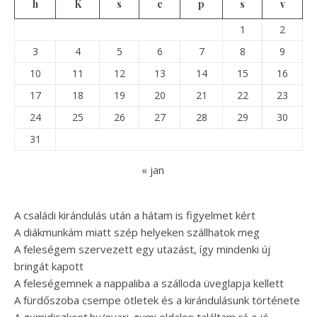
h
K
s
c
p
s
v
1
2
3
4
5
6
7
8
9
10
11
12
13
14
15
16
17
18
19
20
21
22
23
24
25
26
27
28
29
30
31
« jan
A családi kirándulás után a hátam is figyelmet kért
A diákmunkám miatt szép helyeken szállhatok meg
A feleségem szervezett egy utazást, így mindenki új
bringát kapott
A feleségemnek a nappaliba a szálloda üveglapja kellett
A fürdőszoba csempe ötletek és a kirándulásunk története