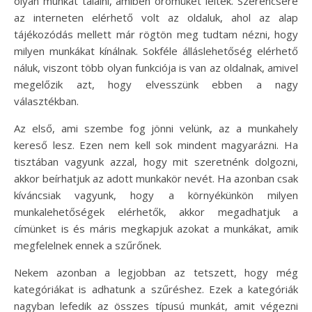
olyan munkát találni, amiben örömüket lelték. Szerencsére
az interneten elérhető volt az oldaluk, ahol az alap
tájékozódás mellett már rögtön meg tudtam nézni, hogy
milyen munkákat kínálnak. Sokféle álláslehetőség elérhető
náluk, viszont több olyan funkciója is van az oldalnak, amivel
megelőzik azt, hogy elvesszünk ebben a nagy
választékban.
Az első, ami szembe fog jönni velünk, az a munkahely
kereső lesz. Ezen nem kell sok mindent magyarázni. Ha
tisztában vagyunk azzal, hogy mit szeretnénk dolgozni,
akkor beírhatjuk az adott munkakör nevét. Ha azonban csak
kíváncsiak vagyunk, hogy a környékünkön milyen
munkalehetőségek elérhetők, akkor megadhatjuk a
címünket is és máris megkapjuk azokat a munkákat, amik
megfelelnek ennek a szűrőnek.
Nekem azonban a legjobban az tetszett, hogy még
kategóriákat is adhatunk a szűréshez. Ezek a kategóriák
nagyban lefedik az összes típusú munkát, amit végezni