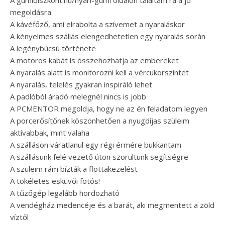
A gumidiszkont.hu/nyari-gumi oldalon találtam rá a jó
megoldásra
A kávéfőző, ami elrabolta a szívemet a nyaraláskor
A kényelmes szállás elengedhetetlen egy nyaralás során
A legénybúcsú története
A motoros kabát is összehozhatja az embereket
A nyaralás alatt is monitorozni kell a vércukorszintet
A nyaralás, telelés gyakran inspiráló lehet
A padlóból áradó melegnél nincs is jobb
A PCMENTOR megoldja, hogy ne az én feladatom legyen
A porcerősítőnek köszönhetően a nyugdíjas szüleim
aktívabbak, mint valaha
A szálláson váratlanul egy régi érmére bukkantam
A szállásunk felé vezető úton szorultunk segítségre
A szüleim rám bízták a flottakezelést
A tökéletes esküvői fotós!
A tűzőgép legalább hordozható
A vendégház medencéje és a barát, aki megmentett a zöld
víztől