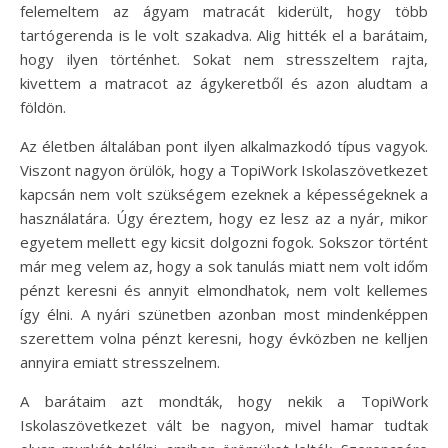
felemeltem az ágyam matracát kiderült, hogy több
tartógerenda is le volt szakadva. Alig hitték el a barátaim,
hogy ilyen történhet. Sokat nem stresszeltem rajta,
kivettem a matracot az ágykeretből és azon aludtam a
földön.
Az életben általában pont ilyen alkalmazkodó típus vagyok.
Viszont nagyon örülök, hogy a TopiWork Iskolaszövetkezet
kapcsán nem volt szükségem ezeknek a képességeknek a
használatára. Úgy éreztem, hogy ez lesz az a nyár, mikor
egyetem mellett egy kicsit dolgozni fogok. Sokszor történt
már meg velem az, hogy a sok tanulás miatt nem volt időm
pénzt keresni és annyit elmondhatok, nem volt kellemes
így élni. A nyári szünetben azonban most mindenképpen
szerettem volna pénzt keresni, hogy évközben ne kelljen
annyira emiatt stresszelnem.
A barátaim azt mondták, hogy nekik a TopiWork
Iskolaszövetkezet vált be nagyon, mivel hamar tudtak