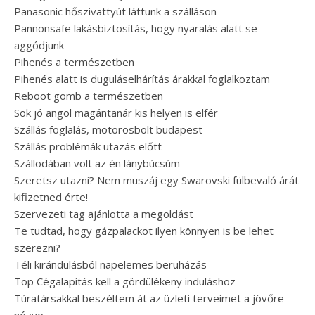
Panasonic hőszivattyút láttunk a szálláson
Pannonsafe lakásbiztosítás, hogy nyaralás alatt se
aggódjunk
Pihenés a természetben
Pihenés alatt is duguláselhárítás árakkal foglalkoztam
Reboot gomb a természetben
Sok jó angol magántanár kis helyen is elfér
Szállás foglalás, motorosbolt budapest
Szállás problémák utazás előtt
Szállodában volt az én lánybúcsúm
Szeretsz utazni? Nem muszáj egy Swarovski fülbevaló árát
kifizetned érte!
Szervezeti tag ajánlotta a megoldást
Te tudtad, hogy gázpalackot ilyen könnyen is be lehet
szerezni?
Téli kirándulásból napelemes beruházás
Top Cégalapítás kell a gördülékeny induláshoz
Túratársakkal beszéltem át az üzleti terveimet a jövőre