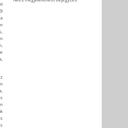
el
ől
ra
on
s,
en
m,
de
a,
az
on
a,
és
rn
ák
is
is