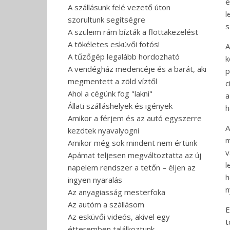
é
A szállásunk felé vezető úton
l
szorultunk segítségre
s
A szüleim rám bízták a flottakezelést
A tökéletes esküvői fotós!
A
A tűzőgép legalább hordozható
k
A vendégház medencéje és a barát, aki
p
megmentett a zöld víztől
c
Ahol a cégünk fog "lakni"
a
Állati szálláshelyek és igények
h
Amikor a férjem és az autó egyszerre
A
kezdtek nyavalyogni
m
Amikor még sok mindent nem értünk
v
Apámat teljesen megváltoztatta az új
l
napelem rendszer a tetőn – éljen az
h
ingyen nyaralás
n
Az anyagiasság mesterfoka
Az autóm a szállásom
E
Az esküvői videós, akivel egy
t
étteremben találkoztunk