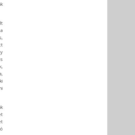
ak
lt
ba
s,
tt
gy
is
k,
a,
ki
mi
ák
et
et
ló