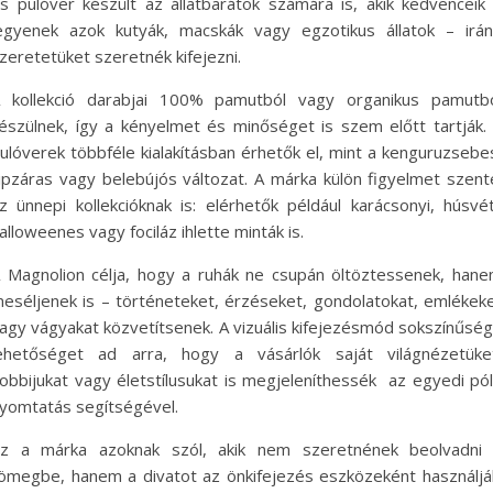
s pulóver készült az állatbarátok számára is, akik kedvenceik
egyenek azok kutyák, macskák vagy egzotikus állatok – irán
zeretetüket szeretnék kifejezni.
 kollekció darabjai 100% pamutból vagy organikus pamutb
észülnek, így a kényelmet és minőséget is szem előtt tartják.
ulóverek többféle kialakításban érhetők el, mint a kenguruzsebe
ipzáras vagy belebújós változat. A márka külön figyelmet szent
z ünnepi kollekcióknak is: elérhetők például karácsonyi, húsvét
alloweenes vagy fociláz ihlette minták is.
 Magnolion célja, hogy a ruhák ne csupán öltöztessenek, han
eséljenek is – történeteket, érzéseket, gondolatokat, emlékek
agy vágyakat közvetítsenek. A vizuális kifejezésmód sokszínűsé
ehetőséget ad arra, hogy a vásárlók saját világnézetüke
obbijukat vagy életstílusukat is megjeleníthessék az egyedi pó
yomtatás segítségével.
z a márka azoknak szól, akik nem szeretnének beolvadni
ömegbe, hanem a divatot az önkifejezés eszközeként használjá