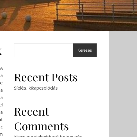
k
Keresés
 A
Recent Posts
 a
De
Síelés, kikapcsolódás
ta
 a
el
Recent
 a
it
Comments
nc
m
Nincs megjeleníthető bejegyzés.