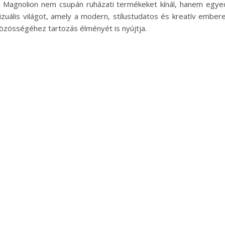
 Magnolion nem csupán ruházati termékeket kínál, hanem egye
izuális világot, amely a modern, stílustudatos és kreatív ember
özösségéhez tartozás élményét is nyújtja.