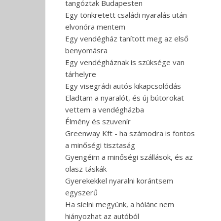
tangóztak Budapesten
Egy tönkretett családi nyaralás után
elvonóra mentem
Egy vendégház tanított meg az első
benyomásra
Egy vendégháznak is szüksége van
tárhelyre
Egy visegrádi autós kikapcsolódás
Eladtam a nyaralót, és új bútorokat
vettem a vendégházba
Élmény és szuvenír
Greenway Kft - ha számodra is fontos
a minőségi tisztaság
Gyengéim a minőségi szállások, és az
olasz táskák
Gyerekekkel nyaralni korántsem
egyszerű
Ha síelni megyünk, a hólánc nem
hiányozhat az autóból