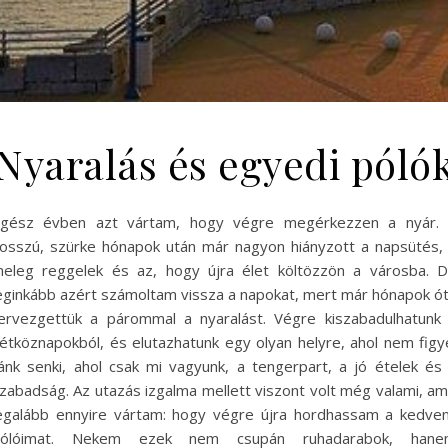
Nyaralás és egyedi póló
gész évben azt vártam, hogy végre megérkezzen a nyár.
osszú, szürke hónapok után már nagyon hiányzott a napsütés,
eleg reggelek és az, hogy újra élet költözzön a városba. 
eginkább azért számoltam vissza a napokat, mert már hónapok ó
ervezgettük a párommal a nyaralást. Végre kiszabadulhatunk
étköznapokból, és elutazhatunk egy olyan helyre, ahol nem figy
ánk senki, ahol csak mi vagyunk, a tengerpart, a jó ételek és
zabadság. Az utazás izgalma mellett viszont volt még valami, am
egalább ennyire vártam: hogy végre újra hordhassam a kedve
pólóimat. Nekem ezek nem csupán ruhadarabok, hane