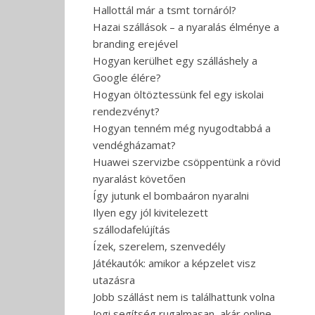
Hallottál már a tsmt tornáról?
Hazai szállások – a nyaralás élménye a
branding erejével
Hogyan kerülhet egy szálláshely a
Google élére?
Hogyan öltöztessünk fel egy iskolai
rendezvényt?
Hogyan tenném még nyugodtabbá a
vendégházamat?
Huawei szervizbe csöppentünk a rövid
nyaralást követően
Így jutunk el bombaáron nyaralni
Ilyen egy jól kivitelezett
szállodafelújítás
Ízek, szerelem, szenvedély
Játékautók: amikor a képzelet visz
utazásra
Jobb szállást nem is találhattunk volna
Jogi segítség rugalmasan, akár online