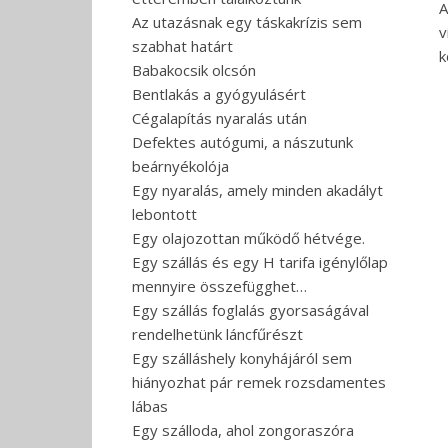
A
Az utazásnak egy táskakrízis sem
v
szabhat határt
k
Babakocsik olcsón
Bentlakás a gyógyulásért
Cégalapítás nyaralás után
Defektes autógumi, a nászutunk
beárnyékolója
Egy nyaralás, amely minden akadályt
lebontott
Egy olajozottan működő hétvége.
Egy szállás és egy H tarifa igénylőlap
mennyire összefügghet…
Egy szállás foglalás gyorsaságával
rendelhetünk láncfűrészt
Egy szálláshely konyhájáról sem
hiányozhat pár remek rozsdamentes
lábas
Egy szálloda, ahol zongoraszóra