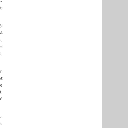
 –
ti
ól
 A
s,
el
i,
em
et
ge
t,
ló
 a
k.