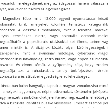
 vásárlók ne elégedjenek meg az átlagossal, hanem válasszan
lyat, ami valóban tükrözi az egyéniségüket.
 Magnolion több mint 13.000 egyedi nyomtatással készü
ólómintát kínál, amelyeket különféle tematikus kategóriák
endeztek. A klasszikus motívumok, mint a feliratos, macská
utyás, természet ihlette, vagy spirituális darabok melle
egtalálhatók a popkulturális utalásokkal teli filmes, anime va
amer minták is. A dizájnok között olyan különlegességek 
zerepelnek, mint a skandináv mitológia, cyberpunk világo
szichedelikus látványvilág, retró hullám, vagy éppen szürrealist
bsztrakt és elvont témák. A gyűjtemény célja, hogy minden
egtalálja azt a ruhadarabot, amely önkifejezésre, érzel
zonosulásra és stílusbeli egyediségre ad lehetőséget.
 kínálatban külön hangsúlyt kapnak a magyar vonatkozású mint
s, amelyek hagyományos népi motívumokat, történelmi jelképek
agy nemzeti szimbólumokat jelenítenek meg, ezzel is lehetőség
dva a kulturális identitás büszke viselésére. Emellett számos pó