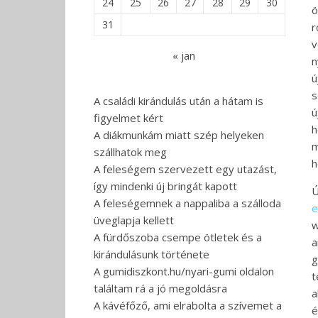
24
25
26
27
28
29
30
ö
31
r
v
« jan
n
ú
s
A családi kirándulás után a hátam is
ú
figyelmet kért
h
A diákmunkám miatt szép helyeken
m
szállhatok meg
h
A feleségem szervezett egy utazást,
így mindenki új bringát kapott
Ú
A feleségemnek a nappaliba a szálloda
e
üveglapja kellett
w
A fürdőszoba csempe ötletek és a
a
kirándulásunk története
g
A gumidiszkont.hu/nyari-gumi oldalon
t
találtam rá a jó megoldásra
a
A kávéfőző, ami elrabolta a szívemet a
é