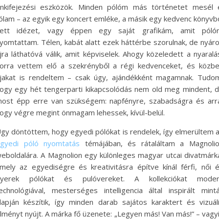
nkifejezési eszközök. Minden pólóm más történetet mesél 
ólam – az egyik egy koncert emléke, a másik egy kedvenc könyvb
ett idézet, vagy éppen egy saját grafikám, amit póló
yomtattam. Télen, kabát alatt ezek háttérbe szorulnak, de nyár
jra láthatóvá válik, amit képviselek. Ahogy közeledett a nyaralá
orra vettem elő a szekrényből a régi kedvenceket, és közb
jakat is rendeltem – csak úgy, ajándékként magamnak. Tudo
ogy egy hét tengerparti kikapcsolódás nem old meg mindent, 
ost épp erre van szükségem: napfényre, szabadságra és arr
ogy végre megint önmagam lehessek, kívül-belül.
gy döntöttem, hogy egyedi pólókat is rendelek, így elmerültem 
gyedi póló nyomtatás
témájában, és rátaláltam a Magnoli
eboldalára. A Magnolion egy különleges magyar utcai divatmárk
mely az egyediségre és kreativitásra építve kínál férfi, női 
yerek pólókat és pulóvereket. A kollekciókat mode
echnológiával, mesterséges intelligencia által inspirált mint
lapján készítik, így minden darab sajátos karaktert és vizuál
lményt nyújt. A márka fő üzenete: „Legyen más! Van más!” – vagy