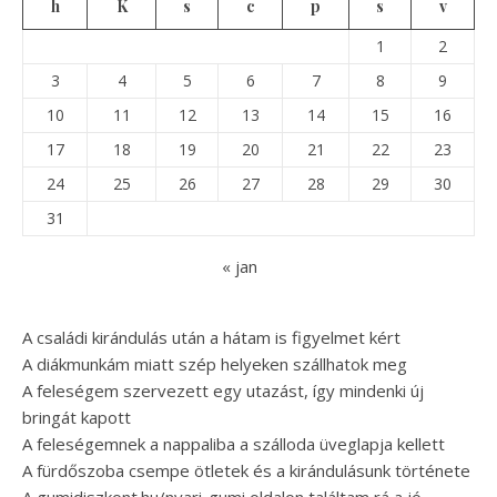
h
K
s
c
p
s
v
1
2
3
4
5
6
7
8
9
10
11
12
13
14
15
16
17
18
19
20
21
22
23
24
25
26
27
28
29
30
31
« jan
A családi kirándulás után a hátam is figyelmet kért
A diákmunkám miatt szép helyeken szállhatok meg
A feleségem szervezett egy utazást, így mindenki új
bringát kapott
A feleségemnek a nappaliba a szálloda üveglapja kellett
A fürdőszoba csempe ötletek és a kirándulásunk története