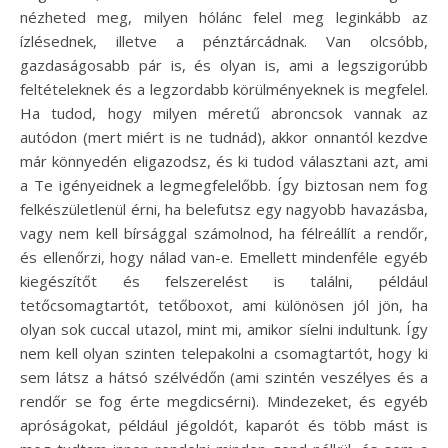
nézheted meg, milyen hólánc felel meg leginkább az
ízlésednek, illetve a pénztárcádnak. Van olcsóbb,
gazdaságosabb pár is, és olyan is, ami a legszigorúbb
feltételeknek és a legzordabb körülményeknek is megfelel.
Ha tudod, hogy milyen méretű abroncsok vannak az
autódon (mert miért is ne tudnád), akkor onnantól kezdve
már könnyedén eligazodsz, és ki tudod választani azt, ami
a Te igényeidnek a legmegfelelőbb. Így biztosan nem fog
felkészületlenül érni, ha belefutsz egy nagyobb havazásba,
vagy nem kell bírsággal számolnod, ha félreállít a rendőr,
és ellenőrzi, hogy nálad van-e. Emellett mindenféle egyéb
kiegészítőt és felszerelést is találni, például
tetőcsomagtartót, tetőboxot, ami különösen jól jön, ha
olyan sok cuccal utazol, mint mi, amikor síelni indultunk. Így
nem kell olyan szinten telepakolni a csomagtartót, hogy ki
sem látsz a hátsó szélvédőn (ami szintén veszélyes és a
rendőr se fog érte megdicsérni). Mindezeket, és egyéb
apróságokat, például jégoldót, kaparót és több mást is