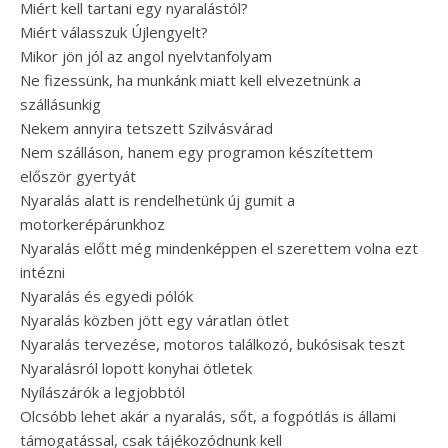
Miért kell tartani egy nyaralástól?
Miért válasszuk Újlengyelt?
Mikor jön jól az angol nyelvtanfolyam
Ne fizessünk, ha munkánk miatt kell elvezetnünk a
szállásunkig
Nekem annyira tetszett Szilvásvárad
Nem szálláson, hanem egy programon készítettem
először gyertyát
Nyaralás alatt is rendelhetünk új gumit a
motorkerépárunkhoz
Nyaralás előtt még mindenképpen el szerettem volna ezt
intézni
Nyaralás és egyedi pólók
Nyaralás közben jött egy váratlan ötlet
Nyaralás tervezése, motoros találkozó, bukósisak teszt
Nyaralásról lopott konyhai ötletek
Nyílászárók a legjobbtól
Olcsóbb lehet akár a nyaralás, sőt, a fogpótlás is állami
támogatással, csak tájékozódnunk kell