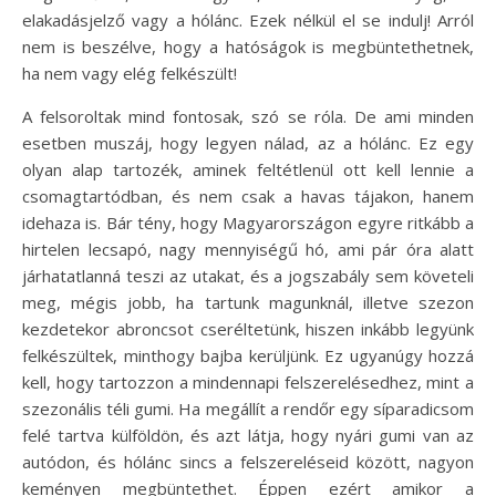
elakadásjelző vagy a hólánc. Ezek nélkül el se indulj! Arról
nem is beszélve, hogy a hatóságok is megbüntethetnek,
ha nem vagy elég felkészült!
A felsoroltak mind fontosak, szó se róla. De ami minden
esetben muszáj, hogy legyen nálad, az a hólánc. Ez egy
olyan alap tartozék, aminek feltétlenül ott kell lennie a
csomagtartódban, és nem csak a havas tájakon, hanem
idehaza is. Bár tény, hogy Magyarországon egyre ritkább a
hirtelen lecsapó, nagy mennyiségű hó, ami pár óra alatt
járhatatlanná teszi az utakat, és a jogszabály sem követeli
meg, mégis jobb, ha tartunk magunknál, illetve szezon
kezdetekor abroncsot cseréltetünk, hiszen inkább legyünk
felkészültek, minthogy bajba kerüljünk. Ez ugyanúgy hozzá
kell, hogy tartozzon a mindennapi felszerelésedhez, mint a
szezonális téli gumi. Ha megállít a rendőr egy síparadicsom
felé tartva külföldön, és azt látja, hogy nyári gumi van az
autódon, és hólánc sincs a felszereléseid között, nagyon
keményen megbüntethet. Éppen ezért amikor a