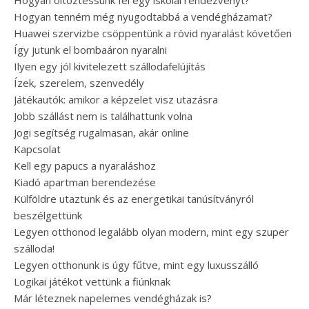
Hogyan öltöztessünk fel egy iskolai rendezvényt?
Hogyan tenném még nyugodtabbá a vendégházamat?
Huawei szervizbe csöppentünk a rövid nyaralást követően
Így jutunk el bombaáron nyaralni
Ilyen egy jól kivitelezett szállodafelújítás
Ízek, szerelem, szenvedély
Játékautók: amikor a képzelet visz utazásra
Jobb szállást nem is találhattunk volna
Jogi segítség rugalmasan, akár online
Kapcsolat
Kell egy papucs a nyaraláshoz
Kiadó apartman berendezése
Külföldre utaztunk és az energetikai tanúsítványról
beszélgettünk
Legyen otthonod legalább olyan modern, mint egy szuper
szálloda!
Legyen otthonunk is úgy fűtve, mint egy luxusszálló
Logikai játékot vettünk a fiúnknak
Már léteznek napelemes vendégházak is?