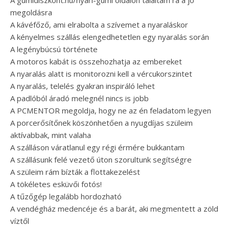
A gumidiszkont.hu/nyari-gumi oldalon találtam rá a jó
megoldásra
A kávéfőző, ami elrabolta a szívemet a nyaraláskor
A kényelmes szállás elengedhetetlen egy nyaralás során
A legénybúcsú története
A motoros kabát is összehozhatja az embereket
A nyaralás alatt is monitorozni kell a vércukorszintet
A nyaralás, telelés gyakran inspiráló lehet
A padlóból áradó melegnél nincs is jobb
A PCMENTOR megoldja, hogy ne az én feladatom legyen
A porcerősítőnek köszönhetően a nyugdíjas szüleim
aktívabbak, mint valaha
A szálláson váratlanul egy régi érmére bukkantam
A szállásunk felé vezető úton szorultunk segítségre
A szüleim rám bízták a flottakezelést
A tökéletes esküvői fotós!
A tűzőgép legalább hordozható
A vendégház medencéje és a barát, aki megmentett a zöld
víztől