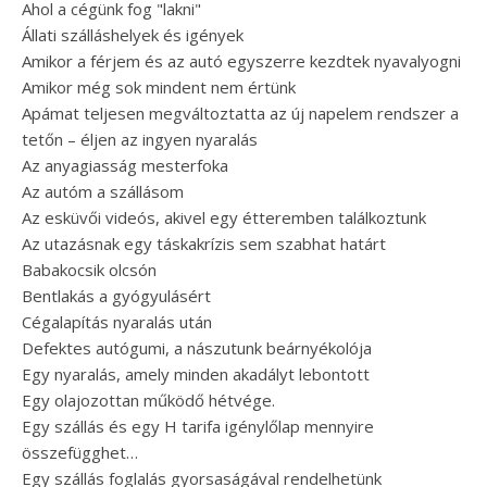
Ahol a cégünk fog "lakni"
Állati szálláshelyek és igények
Amikor a férjem és az autó egyszerre kezdtek nyavalyogni
Amikor még sok mindent nem értünk
Apámat teljesen megváltoztatta az új napelem rendszer a
tetőn – éljen az ingyen nyaralás
Az anyagiasság mesterfoka
Az autóm a szállásom
Az esküvői videós, akivel egy étteremben találkoztunk
Az utazásnak egy táskakrízis sem szabhat határt
Babakocsik olcsón
Bentlakás a gyógyulásért
Cégalapítás nyaralás után
Defektes autógumi, a nászutunk beárnyékolója
Egy nyaralás, amely minden akadályt lebontott
Egy olajozottan működő hétvége.
Egy szállás és egy H tarifa igénylőlap mennyire
összefügghet…
Egy szállás foglalás gyorsaságával rendelhetünk