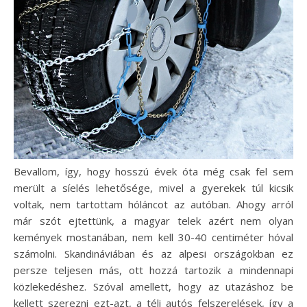
Bevallom, így, hogy hosszú évek óta még csak fel sem
merült a síelés lehetősége, mivel a gyerekek túl kicsik
voltak, nem tartottam hóláncot az autóban. Ahogy arról
már szót ejtettünk, a magyar telek azért nem olyan
kemények mostanában, nem kell 30-40 centiméter hóval
számolni. Skandináviában és az alpesi országokban ez
persze teljesen más, ott hozzá tartozik a mindennapi
közlekedéshez. Szóval amellett, hogy az utazáshoz be
kellett szerezni ezt-azt, a téli autós felszerelések, így a