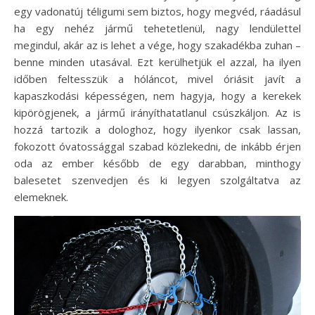
egy vadonatúj téligumi sem biztos, hogy megvéd, ráadásul
ha egy nehéz jármű tehetetlenül, nagy lendülettel
megindul, akár az is lehet a vége, hogy szakadékba zuhan –
benne minden utasával. Ezt kerülhetjük el azzal, ha ilyen
időben feltesszük a hóláncot, mivel óriásit javít a
kapaszkodási képességen, nem hagyja, hogy a kerekek
kipörögjenek, a jármű irányíthatatlanul csúszkáljon. Az is
hozzá tartozik a dologhoz, hogy ilyenkor csak lassan,
fokozott óvatossággal szabad közlekedni, de inkább érjen
oda az ember később de egy darabban, minthogy
balesetet szenvedjen és ki legyen szolgáltatva az
elemeknek.