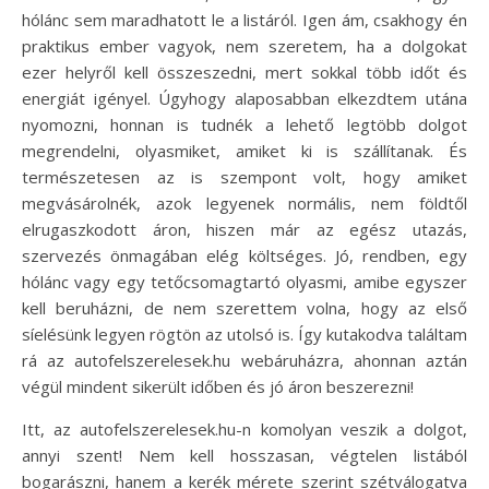
hólánc sem maradhatott le a listáról. Igen ám, csakhogy én
praktikus ember vagyok, nem szeretem, ha a dolgokat
ezer helyről kell összeszedni, mert sokkal több időt és
energiát igényel. Úgyhogy alaposabban elkezdtem utána
nyomozni, honnan is tudnék a lehető legtöbb dolgot
megrendelni, olyasmiket, amiket ki is szállítanak. És
természetesen az is szempont volt, hogy amiket
megvásárolnék, azok legyenek normális, nem földtől
elrugaszkodott áron, hiszen már az egész utazás,
szervezés önmagában elég költséges. Jó, rendben, egy
hólánc vagy egy tetőcsomagtartó olyasmi, amibe egyszer
kell beruházni, de nem szerettem volna, hogy az első
síelésünk legyen rögtön az utolsó is. Így kutakodva találtam
rá az autofelszerelesek.hu webáruházra, ahonnan aztán
végül mindent sikerült időben és jó áron beszerezni!
Itt, az autofelszerelesek.hu-n komolyan veszik a dolgot,
annyi szent! Nem kell hosszasan, végtelen listából
bogarászni, hanem a kerék mérete szerint szétválogatva