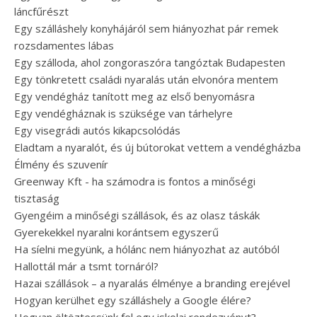
láncfűrészt
Egy szálláshely konyhájáról sem hiányozhat pár remek
rozsdamentes lábas
Egy szálloda, ahol zongoraszóra tangóztak Budapesten
Egy tönkretett családi nyaralás után elvonóra mentem
Egy vendégház tanított meg az első benyomásra
Egy vendégháznak is szüksége van tárhelyre
Egy visegrádi autós kikapcsolódás
Eladtam a nyaralót, és új bútorokat vettem a vendégházba
Élmény és szuvenír
Greenway Kft - ha számodra is fontos a minőségi
tisztaság
Gyengéim a minőségi szállások, és az olasz táskák
Gyerekekkel nyaralni korántsem egyszerű
Ha síelni megyünk, a hólánc nem hiányozhat az autóból
Hallottál már a tsmt tornáról?
Hazai szállások – a nyaralás élménye a branding erejével
Hogyan kerülhet egy szálláshely a Google élére?