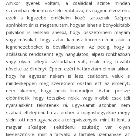
Amikor gyerek voltam, a családdal szinte minden
szezonban elmentünk síelni valahova, és nagyon élveztem,
ezek a legszebb emlékeim közé tartoznak. Szépen
apránként én is megtanultam, hogyan lehet a bonyolultabb
pályákon is lesiklani anélkül, hogy összetörném magam
vagy másokat, hogy aztán kamasz koromra már akár a
legnehezebbeket is bevállalhassam. Az pedig, hogy a
szállásunk rendszerint egy hangulatos, alpesi rönkházban
vagy olyan jellegű szállodában volt, csak még tovább
növelte az élményt. Éppen ezért határoztam el már akkor,
hogy ha egyszer nekem is lesz családom, velük is
mindenképpen meg szeretném osztani ezt az élményt,
nem akarom, hogy nekik kimaradjon. Aztán persze
eldönthetik, hogy tetszik-e nekik, vagy inkább csak téli
nyaralásként tekintenek rá. Egyvalamit azonban nem
szabad elfelejteni: ha az ember a magashegyekbe megy
síelni, ott nem ugyanazok a terepviszonyok, mint itt lent, a
magyar síkságon. Feltétlenül szükség van olyan
kiegészítőkre, mint a fagyálló, a tartalék üzemanyag, az