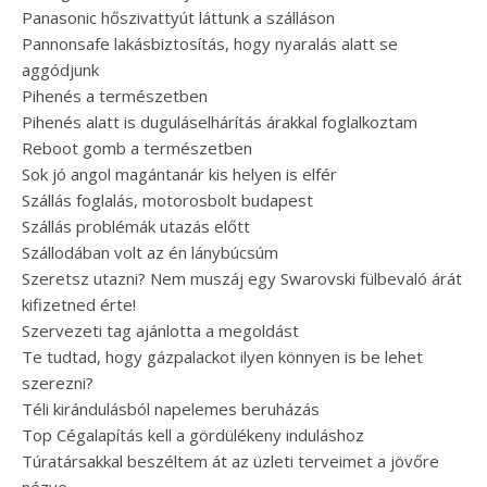
Panasonic hőszivattyút láttunk a szálláson
Pannonsafe lakásbiztosítás, hogy nyaralás alatt se
aggódjunk
Pihenés a természetben
Pihenés alatt is duguláselhárítás árakkal foglalkoztam
Reboot gomb a természetben
Sok jó angol magántanár kis helyen is elfér
Szállás foglalás, motorosbolt budapest
Szállás problémák utazás előtt
Szállodában volt az én lánybúcsúm
Szeretsz utazni? Nem muszáj egy Swarovski fülbevaló árát
kifizetned érte!
Szervezeti tag ajánlotta a megoldást
Te tudtad, hogy gázpalackot ilyen könnyen is be lehet
szerezni?
Téli kirándulásból napelemes beruházás
Top Cégalapítás kell a gördülékeny induláshoz
Túratársakkal beszéltem át az üzleti terveimet a jövőre