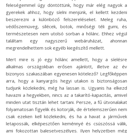
feleségemmel úgy döntöttünk, hogy már elég nagyok a
gyerekek ahhoz, hogy síelni menjünk, el kellett kezdeni
beszerezni a különböző felszereléseket. Meleg ruha,
védőszemüveg, sílécek, botok, minőségi téli gumi, és
természetesen nem utolsó sorban a hólánc. Ehhez végül
találtam egy nagyszerű webáruházat, ahonnan
megrendelhettem sok egyéb kiegészítő mellett.
Mert mire is jó egy hólánc amellett, hogy a síelésre
alkalmas országokban erősen ajánlott, illetve az év
bizonyos szakaszában egyenesen kötelező? Legfőképpen
arra, hogy a kanyargós hegyi utakon is biztonságosan
tudjunk közlekedni, még ha lassan is. Ugyanis ha elkezd
havazni a hegyekben, nincs az a takarító-kapacitás, amivel
minden utat tisztán lehet tartani. Persze, a fű útvonalakat
folyamatosan figyelik és kotorják, de értelemszerűen nem
csak ezeken kell közlekedni, és ha a havat a járművek
letapossák, elképesztően keménnyé és csúszóssá válik,
ami fokozottan balesetveszélyes. Ilyen helyzetben még