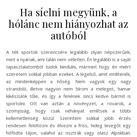
Ha síelni megyünk, a
hólánc nem hiányozhat az
autóból
A téli sportok szerencsére legalább olyan népszerűek,
mint a nyáriak, ami talán nem véletlen. Én legalább is a saját
tapasztalatomból tudok kiindulni, mármint hogy én miért
szeretem sokkal jobban ezeket. A legelső, amit említenék,
az mindenképpen a hőség. Nem vagyok egy nagy
strandoló, illetve nagyon nem bírom a meleget, hamar
kikészülök tőle, és így a fenének sincs kedve bármit is
sportolni. Ott van aztán a növényzet, a rovarok, a
szomjúság, hogy csak néhányat említsek a többi
kellemetlenség közül. Szerintem sokkal jobb érzés
rendesen felöltözni és élvezni a friss, hideg levegőt egy
hófödte tájon, valahol az osztrák vagy olasz Alpokban.