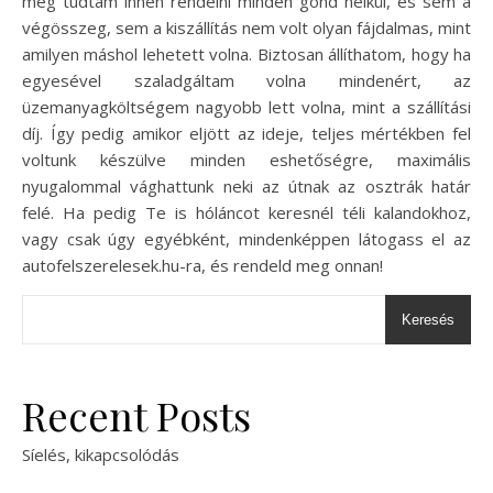
meg tudtam innen rendelni minden gond nélkül, és sem a
végösszeg, sem a kiszállítás nem volt olyan fájdalmas, mint
amilyen máshol lehetett volna. Biztosan állíthatom, hogy ha
egyesével szaladgáltam volna mindenért, az
üzemanyagköltségem nagyobb lett volna, mint a szállítási
díj. Így pedig amikor eljött az ideje, teljes mértékben fel
voltunk készülve minden eshetőségre, maximális
nyugalommal vághattunk neki az útnak az osztrák határ
felé. Ha pedig Te is hóláncot keresnél téli kalandokhoz,
vagy csak úgy egyébként, mindenképpen látogass el az
autofelszerelesek.hu-ra, és rendeld meg onnan!
Keresés
Recent Posts
Síelés, kikapcsolódás