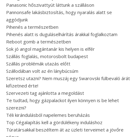
Panasonic hőszivattyút láttunk a szálláson
Pannonsafe lakásbiztosítás, hogy nyaralás alatt se
aggódjunk
Pihenés a természetben
Pihenés alatt is duguláselhárítás árakkal foglalkoztam
Reboot gomb a természetben
Sok jó angol magántanár kis helyen is elfér
Szállás foglalás, motorosbolt budapest
Szállás problémák utazás előtt
Szállodában volt az én lánybúcsúm
Szeretsz utazni? Nem muszáj egy Swarovski fülbevaló árát
kifizetned érte!
Szervezeti tag ajánlotta a megoldást
Te tudtad, hogy gázpalackot ilyen könnyen is be lehet
szerezni?
Téli kirándulásból napelemes beruházás
Top Cégalapítás kell a gördülékeny induláshoz
Túratársakkal beszéltem át az üzleti terveimet a jövőre