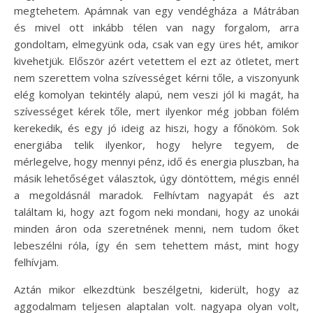
megtehetem. Apámnak van egy vendégháza a Mátrában
és mivel ott inkább télen van nagy forgalom, arra
gondoltam, elmegyünk oda, csak van egy üres hét, amikor
kivehetjük. Először azért vetettem el ezt az ötletet, mert
nem szerettem volna szívességet kérni tőle, a viszonyunk
elég komolyan tekintély alapú, nem veszi jól ki magát, ha
szívességet kérek tőle, mert ilyenkor még jobban fölém
kerekedik, és egy jó ideig az hiszi, hogy a főnököm. Sok
energiába telik ilyenkor, hogy helyre tegyem, de
mérlegelve, hogy mennyi pénz, idő és energia pluszban, ha
másik lehetőséget választok, úgy döntöttem, mégis ennél
a megoldásnál maradok. Felhívtam nagyapát és azt
találtam ki, hogy azt fogom neki mondani, hogy az unokái
minden áron oda szeretnének menni, nem tudom őket
lebeszélni róla, így én sem tehettem mást, mint hogy
felhívjam.
Aztán mikor elkezdtünk beszélgetni, kiderült, hogy az
aggodalmam teljesen alaptalan volt. nagyapa olyan volt,