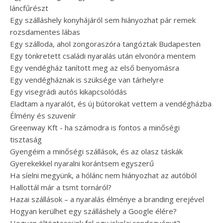
láncfűrészt
Egy szálláshely konyhájáról sem hiányozhat pár remek
rozsdamentes lábas
Egy szálloda, ahol zongoraszóra tangóztak Budapesten
Egy tönkretett családi nyaralás után elvonóra mentem
Egy vendégház tanított meg az első benyomásra
Egy vendégháznak is szüksége van tárhelyre
Egy visegrádi autós kikapcsolódás
Eladtam a nyaralót, és új bútorokat vettem a vendégházba
Élmény és szuvenír
Greenway Kft - ha számodra is fontos a minőségi
tisztaság
Gyengéim a minőségi szállások, és az olasz táskák
Gyerekekkel nyaralni korántsem egyszerű
Ha síelni megyünk, a hólánc nem hiányozhat az autóból
Hallottál már a tsmt tornáról?
Hazai szállások – a nyaralás élménye a branding erejével
Hogyan kerülhet egy szálláshely a Google élére?