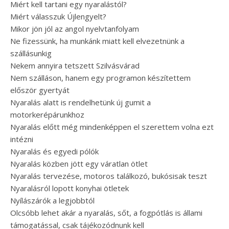
Miért kell tartani egy nyaralástól?
Miért válasszuk Újlengyelt?
Mikor jön jól az angol nyelvtanfolyam
Ne fizessünk, ha munkánk miatt kell elvezetnünk a
szállásunkig
Nekem annyira tetszett Szilvásvárad
Nem szálláson, hanem egy programon készítettem
először gyertyát
Nyaralás alatt is rendelhetünk új gumit a
motorkerépárunkhoz
Nyaralás előtt még mindenképpen el szerettem volna ezt
intézni
Nyaralás és egyedi pólók
Nyaralás közben jött egy váratlan ötlet
Nyaralás tervezése, motoros találkozó, bukósisak teszt
Nyaralásról lopott konyhai ötletek
Nyílászárók a legjobbtól
Olcsóbb lehet akár a nyaralás, sőt, a fogpótlás is állami
támogatással, csak tájékozódnunk kell