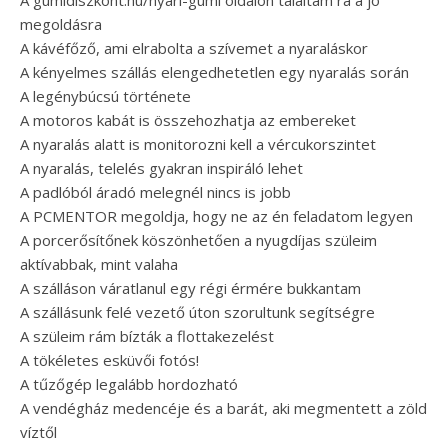
A gumidiszkont.hu/nyari-gumi oldalon találtam rá a jó
megoldásra
A kávéfőző, ami elrabolta a szívemet a nyaraláskor
A kényelmes szállás elengedhetetlen egy nyaralás során
A legénybúcsú története
A motoros kabát is összehozhatja az embereket
A nyaralás alatt is monitorozni kell a vércukorszintet
A nyaralás, telelés gyakran inspiráló lehet
A padlóból áradó melegnél nincs is jobb
A PCMENTOR megoldja, hogy ne az én feladatom legyen
A porcerősítőnek köszönhetően a nyugdíjas szüleim
aktívabbak, mint valaha
A szálláson váratlanul egy régi érmére bukkantam
A szállásunk felé vezető úton szorultunk segítségre
A szüleim rám bízták a flottakezelést
A tökéletes esküvői fotós!
A tűzőgép legalább hordozható
A vendégház medencéje és a barát, aki megmentett a zöld
víztől