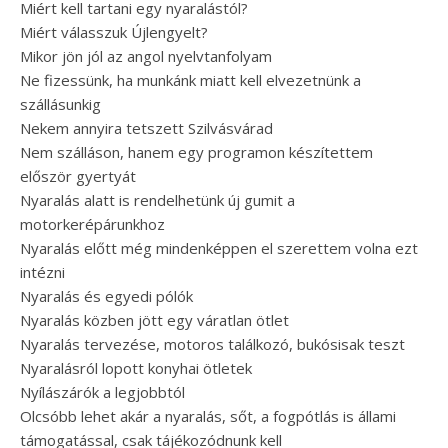
Miért kell tartani egy nyaralástól?
Miért válasszuk Újlengyelt?
Mikor jön jól az angol nyelvtanfolyam
Ne fizessünk, ha munkánk miatt kell elvezetnünk a
szállásunkig
Nekem annyira tetszett Szilvásvárad
Nem szálláson, hanem egy programon készítettem
először gyertyát
Nyaralás alatt is rendelhetünk új gumit a
motorkerépárunkhoz
Nyaralás előtt még mindenképpen el szerettem volna ezt
intézni
Nyaralás és egyedi pólók
Nyaralás közben jött egy váratlan ötlet
Nyaralás tervezése, motoros találkozó, bukósisak teszt
Nyaralásról lopott konyhai ötletek
Nyílászárók a legjobbtól
Olcsóbb lehet akár a nyaralás, sőt, a fogpótlás is állami
támogatással, csak tájékozódnunk kell