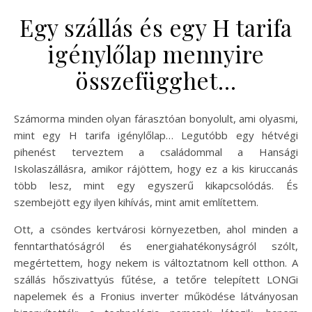
Egy szállás és egy H tarifa
igénylőlap mennyire
összefügghet…
Számorma minden olyan fárasztóan bonyolult, ami olyasmi,
mint egy H tarifa igénylőlap… Legutóbb egy hétvégi
pihenést terveztem a családommal a Hansági
Iskolaszállásra, amikor rájöttem, hogy ez a kis kiruccanás
több lesz, mint egy egyszerű kikapcsolódás. És
szembejött egy ilyen kihívás, mint amit említettem.
Ott, a csöndes kertvárosi környezetben, ahol minden a
fenntarthatóságról és energiahatékonyságról szólt,
megértettem, hogy nekem is változtatnom kell otthon. A
szállás hőszivattyús fűtése, a tetőre telepített LONGi
napelemek és a Fronius inverter működése látványosan