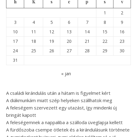
h
K
s
c
p
s
v
1
2
3
4
5
6
7
8
9
10
11
12
13
14
15
16
17
18
19
20
21
22
23
24
25
26
27
28
29
30
31
« jan
A családi kirándulás után a hátam is figyelmet kért
A diákmunkám miatt szép helyeken szállhatok meg
A feleségem szervezett egy utazást, így mindenki új
bringát kapott
A feleségemnek a nappaliba a szálloda üveglapja kellett
A fürdőszoba csempe ötletek és a kirándulásunk története