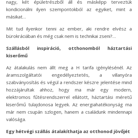
nagy, két épületrészből áll és másképp terveztük
kondicionálni ilyen szempontokból az egyiket, mint a
másikat…
Mit tud ilyenkor tenni az ember, aki rendre elvész a
bürokráciában és még csak nem is technikai zseni?…
Szállásból inspiráció, otthonomból háztartási
kiserőmű
Az átalakulás nem állt meg a H tarifa igénylésénél. Az
áramszolgáltatói engedélyeztetés, a villanyóra
szabványosítás és végül a rendszer készre jelentése mind
hozzájárultak ahhoz, hogy ma már egy modern,
elektromos fűtésrendszerrel ellátott, háztartási méretű
kiserőmű tulajdonosa legyek. Az energiahatékonyság ma
már nem csupán szlogen, hanem a családunk mindennapi
valósága.
Egy hétvégi szállás átalakíthatja az otthonod jövőjét