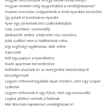
Hogyan öltöztessünk fel egy iskolai rendezvényt?
Hogyan tenném még nyugodtabbá a vendégházamat?
Huawei szervizbe csöppentünk a rövid nyaralást követően
Így jutunk el bombaáron nyaralni
Ilyen egy jól kivitelezett szállodafelújítás
Ízek, szerelem, szenvedély
Játékautók: amikor a képzelet visz utazásra
Jobb szállást nem is találhattunk volna
Jogi segítség rugalmasan, akár online
Kapcsolat
Kell egy papucs a nyaraláshoz
Kiadó apartman berendezése
Külföldre utaztunk és az energetikai tanúsítványról
beszélgettünk
Legyen otthonod legalább olyan modern, mint egy szuper
szálloda!
Legyen otthonunk is úgy fűtve, mint egy luxusszálló
Logikai játékot vettünk a fiúnknak
Már léteznek napelemes vendégházak is?