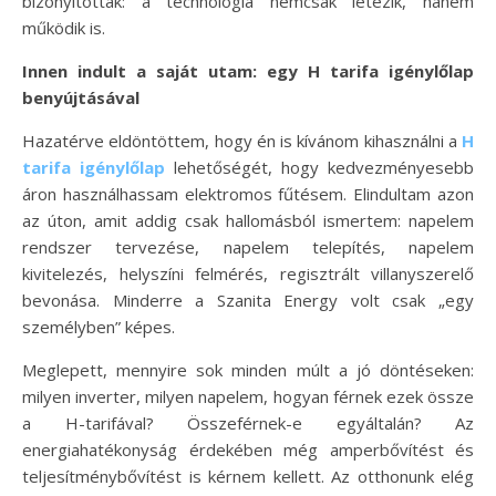
bizonyították: a technológia nemcsak létezik, hanem
működik is.
Innen indult a saját utam: egy H tarifa igénylőlap
benyújtásával
Hazatérve eldöntöttem, hogy én is kívánom kihasználni a
H
tarifa igénylőlap
lehetőségét, hogy kedvezményesebb
áron használhassam elektromos fűtésem. Elindultam azon
az úton, amit addig csak hallomásból ismertem: napelem
rendszer tervezése, napelem telepítés, napelem
kivitelezés, helyszíni felmérés, regisztrált villanyszerelő
bevonása. Minderre a Szanita Energy volt csak „egy
személyben” képes.
Meglepett, mennyire sok minden múlt a jó döntéseken:
milyen inverter, milyen napelem, hogyan férnek ezek össze
a H-tarifával? Összeférnek-e egyáltalán? Az
energiahatékonyság érdekében még amperbővítést és
teljesítménybővítést is kérnem kellett. Az otthonunk elég