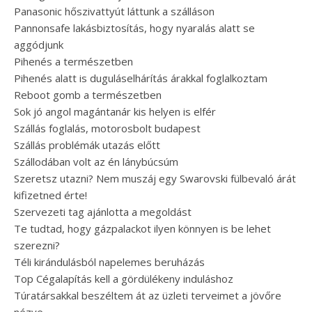
Panasonic hőszivattyút láttunk a szálláson
Pannonsafe lakásbiztosítás, hogy nyaralás alatt se
aggódjunk
Pihenés a természetben
Pihenés alatt is duguláselhárítás árakkal foglalkoztam
Reboot gomb a természetben
Sok jó angol magántanár kis helyen is elfér
Szállás foglalás, motorosbolt budapest
Szállás problémák utazás előtt
Szállodában volt az én lánybúcsúm
Szeretsz utazni? Nem muszáj egy Swarovski fülbevaló árát
kifizetned érte!
Szervezeti tag ajánlotta a megoldást
Te tudtad, hogy gázpalackot ilyen könnyen is be lehet
szerezni?
Téli kirándulásból napelemes beruházás
Top Cégalapítás kell a gördülékeny induláshoz
Túratársakkal beszéltem át az üzleti terveimet a jövőre