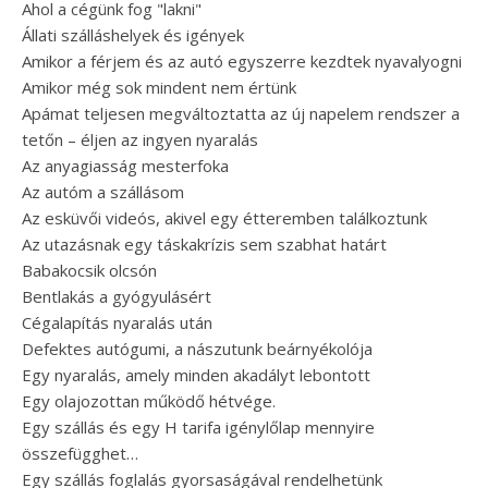
Ahol a cégünk fog "lakni"
Állati szálláshelyek és igények
Amikor a férjem és az autó egyszerre kezdtek nyavalyogni
Amikor még sok mindent nem értünk
Apámat teljesen megváltoztatta az új napelem rendszer a
tetőn – éljen az ingyen nyaralás
Az anyagiasság mesterfoka
Az autóm a szállásom
Az esküvői videós, akivel egy étteremben találkoztunk
Az utazásnak egy táskakrízis sem szabhat határt
Babakocsik olcsón
Bentlakás a gyógyulásért
Cégalapítás nyaralás után
Defektes autógumi, a nászutunk beárnyékolója
Egy nyaralás, amely minden akadályt lebontott
Egy olajozottan működő hétvége.
Egy szállás és egy H tarifa igénylőlap mennyire
összefügghet…
Egy szállás foglalás gyorsaságával rendelhetünk