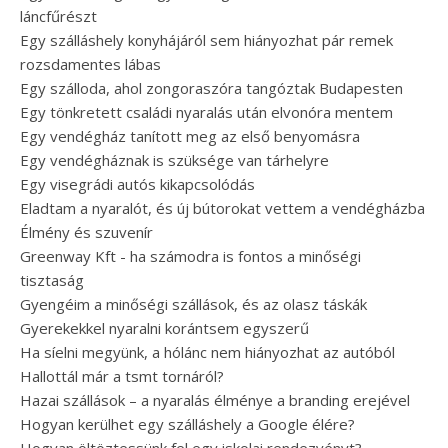
láncfűrészt
Egy szálláshely konyhájáról sem hiányozhat pár remek
rozsdamentes lábas
Egy szálloda, ahol zongoraszóra tangóztak Budapesten
Egy tönkretett családi nyaralás után elvonóra mentem
Egy vendégház tanított meg az első benyomásra
Egy vendégháznak is szüksége van tárhelyre
Egy visegrádi autós kikapcsolódás
Eladtam a nyaralót, és új bútorokat vettem a vendégházba
Élmény és szuvenír
Greenway Kft - ha számodra is fontos a minőségi
tisztaság
Gyengéim a minőségi szállások, és az olasz táskák
Gyerekekkel nyaralni korántsem egyszerű
Ha síelni megyünk, a hólánc nem hiányozhat az autóból
Hallottál már a tsmt tornáról?
Hazai szállások – a nyaralás élménye a branding erejével
Hogyan kerülhet egy szálláshely a Google élére?