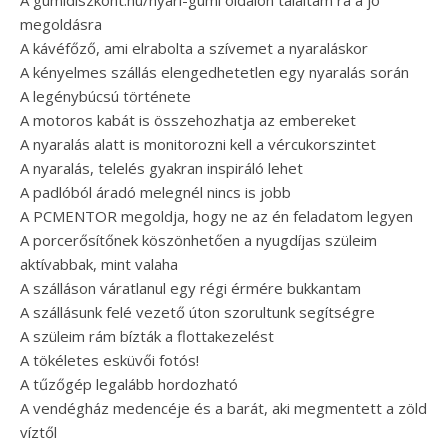
A gumidiszkont.hu/nyari-gumi oldalon találtam rá a jó
megoldásra
A kávéfőző, ami elrabolta a szívemet a nyaraláskor
A kényelmes szállás elengedhetetlen egy nyaralás során
A legénybúcsú története
A motoros kabát is összehozhatja az embereket
A nyaralás alatt is monitorozni kell a vércukorszintet
A nyaralás, telelés gyakran inspiráló lehet
A padlóból áradó melegnél nincs is jobb
A PCMENTOR megoldja, hogy ne az én feladatom legyen
A porcerősítőnek köszönhetően a nyugdíjas szüleim
aktívabbak, mint valaha
A szálláson váratlanul egy régi érmére bukkantam
A szállásunk felé vezető úton szorultunk segítségre
A szüleim rám bízták a flottakezelést
A tökéletes esküvői fotós!
A tűzőgép legalább hordozható
A vendégház medencéje és a barát, aki megmentett a zöld
víztől