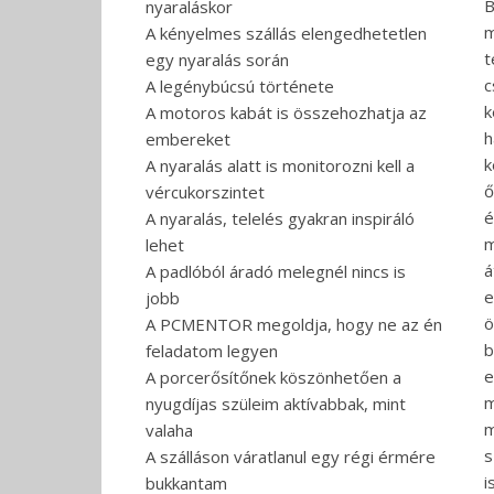
B
nyaraláskor
m
A kényelmes szállás elengedhetetlen
t
egy nyaralás során
c
A legénybúcsú története
k
A motoros kabát is összehozhatja az
h
embereket
k
A nyaralás alatt is monitorozni kell a
ő
vércukorszintet
é
A nyaralás, telelés gyakran inspiráló
m
lehet
á
A padlóból áradó melegnél nincs is
e
jobb
ö
A PCMENTOR megoldja, hogy ne az én
b
feladatom legyen
e
A porcerősítőnek köszönhetően a
m
nyugdíjas szüleim aktívabbak, mint
m
valaha
s
A szálláson váratlanul egy régi érmére
i
bukkantam