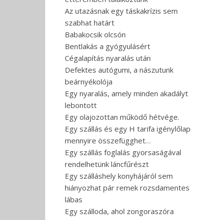
Az utazásnak egy táskakrízis sem
szabhat határt
Babakocsik olcsón
Bentlakás a gyógyulásért
Cégalapítás nyaralás után
Defektes autógumi, a nászutunk
beárnyékolója
Egy nyaralás, amely minden akadályt
lebontott
Egy olajozottan működő hétvége.
Egy szállás és egy H tarifa igénylőlap
mennyire összefügghet…
Egy szállás foglalás gyorsaságával
rendelhetünk láncfűrészt
Egy szálláshely konyhájáról sem
hiányozhat pár remek rozsdamentes
lábas
Egy szálloda, ahol zongoraszóra