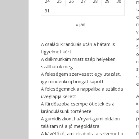
24
25
26
27
28
29
30
m
t
31
e
« jan
m
v
P
A családi kirándulás után a hátam is
S
figyelmet kért
ö
A diákmunkám miatt szép helyeken
n
szállhatok meg
s
A feleségem szervezett egy utazást,
s
így mindenki új bringát kapott
e
A feleségemnek a nappaliba a szálloda
A
üveglapja kellett
i
A fürdőszoba csempe ötletek és a
a
kirándulásunk története
p
A gumidiszkont.hu/nyari-gumi oldalon
n
találtam rá a jó megoldásra
m
A kávéfőző, ami elrabolta a szívemet a