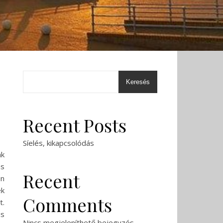
Keresés
Recent Posts
Síelés, kikapcsolódás
nk
ás
Recent
en
ek
Comments
t.
is
Nincs megjeleníthető bejegyzés.