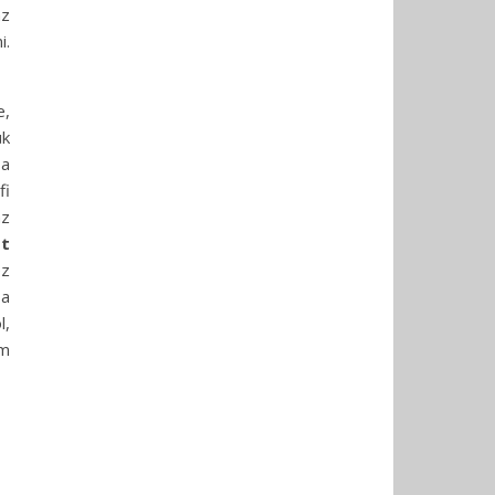
az
i.
e,
ük
 a
fi
az
t
ez
 a
l,
em