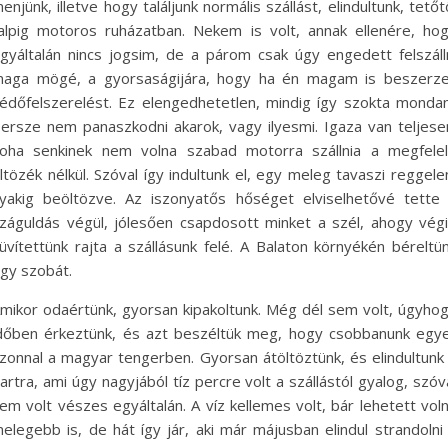
enjünk, illetve hogy találjunk normális szállást, elindultunk, tetőt
alpig motoros ruházatban. Nekem is volt, annak ellenére, ho
gyáltalán nincs jogsim, de a párom csak úgy engedett felszáll
aga mögé, a gyorsaságijára, hogy ha én magam is beszerz
édőfelszerelést. Ez elengedhetetlen, mindig így szokta mondan
ersze nem panaszkodni akarok, vagy ilyesmi. Igaza van teljese
oha senkinek nem volna szabad motorra szállnia a megfele
ltözék nélkül. Szóval így indultunk el, egy meleg tavaszi reggele
yakig beöltözve. Az iszonyatős hőséget elviselhetővé tette
záguldás végül, jólesően csapdosott minket a szél, ahogy vég
üvítettünk rajta a szállásunk felé. A Balaton környékén béreltü
gy szobát.
mikor odaértünk, gyorsan kipakoltunk. Még dél sem volt, úgyho
dőben érkeztünk, és azt beszéltük meg, hogy csobbanunk egy
zonnal a magyar tengerben. Gyorsan átöltöztünk, és elindultunk
artra, ami úgy nagyjából tíz percre volt a szállástól gyalog, szóv
em volt vészes egyáltalán. A víz kellemes volt, bár lehetett vol
elegebb is, de hát így jár, aki már májusban elindul strandolni