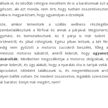
áltunk el, és később röhögve meséltem én is a barátomnak ezt 
gészet, aki azt monda, nem érti, hogy tudtam összetéveszten
iába is magyaráztam, hogy ugyanolyan a dzsekijük.
ste, amikor lementünk a szállás wellness részlegéb
zembetalálkoztunk a férfival és annak a párjával. Megismert
gymást, és bemutatkoztunk. Az ő párja is már tudott
örténetről, és jókat röhögtünk. Egész jóban lettünk, a két fér
edig nem győzött a motoros cuccokról beszélni, főleg 
minózus motoros kabátról, amiről kiderült, hogy
ugyanot
ásárolták.
Mindketten megszállottjai a motoros dolgoknak, 
amar kiderült, és úgy alakult, hogy a nyaralás óta is tartjuk velük
apcsolatot. Időnként találkozunk is, és megemlékezünk arró
ilyen balfék voltam. De mindent összevetve, legalább szerezt
ár barátot. Ennyit már megért, nem?