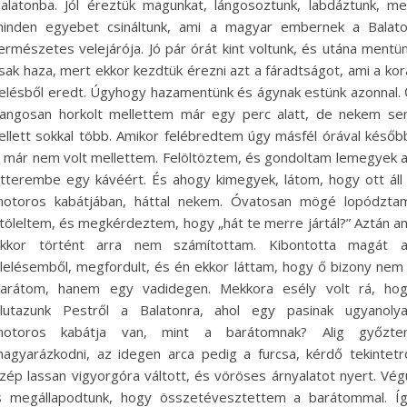
alatonba. Jól éreztük magunkat, lángosoztunk, labdáztunk, m
inden egyebet csináltunk, ami a magyar embernek a Balat
ermészetes velejárója. Jó pár órát kint voltunk, és utána mentü
sak haza, mert ekkor kezdtük érezni azt a fáradtságot, ami a kor
elésből eredt. Úgyhogy hazamentünk és ágynak estünk azonnal.
angosan horkolt mellettem már egy perc alatt, de nekem s
ellett sokkal több. Amikor felébredtem úgy másfél órával későb
 már nem volt mellettem. Felöltöztem, és gondoltam lemegyek 
tterembe egy kávéért. És ahogy kimegyek, látom, hogy ott áll
otoros kabátjában, háttal nekem. Óvatosan mögé lopództa
töleltem, és megkérdeztem, hogy „hát te merre jártál?” Aztán a
kkor történt arra nem számítottam. Kibontotta magát 
lelésemből, megfordult, és én ekkor láttam, hogy ő bizony nem
arátom, hanem egy vadidegen. Mekkora esély volt rá, ho
lutazunk Pestről a Balatonra, ahol egy pasinak ugyanoly
otoros kabátja van, mint a barátomnak? Alig győzt
agyarázkodni, az idegen arca pedig a furcsa, kérdő tekintetr
zép lassan vigyorgóra váltott, és vöröses árnyalatot nyert. Vég
s megállapodtunk, hogy összetévesztettem a barátommal. Í