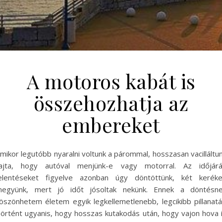
A motoros kabát is
összehozhatja az
embereket
mikor legutóbb nyaralni voltunk a párommal, hosszasan vacilláltu
ajta, hogy autóval menjünk-e vagy motorral. Az időjár
elentéseket figyelve azonban úgy döntöttünk, két kerék
együnk, mert jó időt jósoltak nekünk. Ennek a döntésn
öszönhetem életem egyik legkellemetlenebb, legcikibb pillanatá
örtént ugyanis, hogy hosszas kutakodás után, hogy vajon hova 