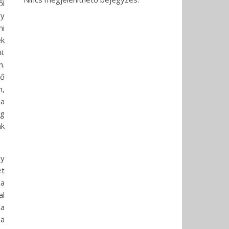
ől
gy
ni
ek
i.
n.
lő
n,
 a
ig
nk
gy
et
 a
al
na
 a