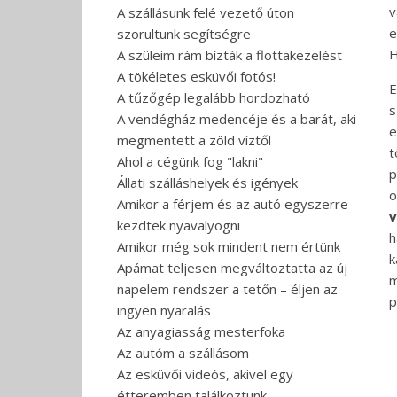
v
A szállásunk felé vezető úton
e
szorultunk segítségre
H
A szüleim rám bízták a flottakezelést
A tökéletes esküvői fotós!
E
A tűzőgép legalább hordozható
s
A vendégház medencéje és a barát, aki
e
megmentett a zöld víztől
t
Ahol a cégünk fog "lakni"
p
Állati szálláshelyek és igények
o
Amikor a férjem és az autó egyszerre
v
kezdtek nyavalyogni
h
Amikor még sok mindent nem értünk
k
Apámat teljesen megváltoztatta az új
m
napelem rendszer a tetőn – éljen az
p
ingyen nyaralás
Az anyagiasság mesterfoka
Az autóm a szállásom
Az esküvői videós, akivel egy
étteremben találkoztunk