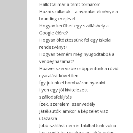
Hallottál már a tsmt tornáról?
Hazai szállások – a nyaralás élménye a
branding erejével
Hogyan kerülhet egy szálláshely a
Google élére?
Hogyan öltöztessünk fel egy iskolai
rendezvényt?
Hogyan tenném még nyugodtabbá a
vendégházamat?
Huawei szervizbe csöppentünk a rövid
nyaralást követően
Így jutunk el bombaáron nyaralni
Ilyen egy jól kivitelezett
szállodafelújítás
Ízek, szerelem, szenvedély
Játékautók: amikor a képzelet visz
utazásra
Jobb szállást nem is találhattunk volna
Jogi segítség rugalmasan, akár online