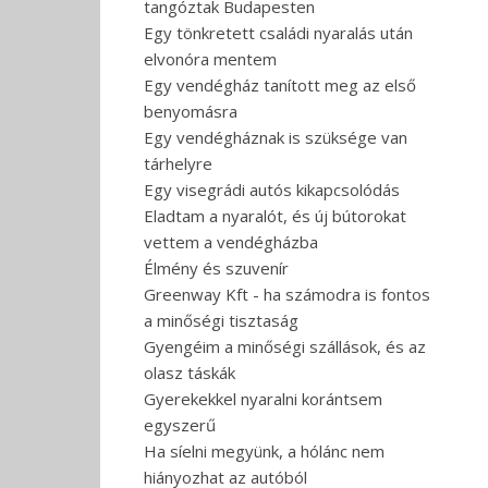
tangóztak Budapesten
Egy tönkretett családi nyaralás után
elvonóra mentem
Egy vendégház tanított meg az első
benyomásra
Egy vendégháznak is szüksége van
tárhelyre
Egy visegrádi autós kikapcsolódás
Eladtam a nyaralót, és új bútorokat
vettem a vendégházba
Élmény és szuvenír
Greenway Kft - ha számodra is fontos
a minőségi tisztaság
Gyengéim a minőségi szállások, és az
olasz táskák
Gyerekekkel nyaralni korántsem
egyszerű
Ha síelni megyünk, a hólánc nem
hiányozhat az autóból