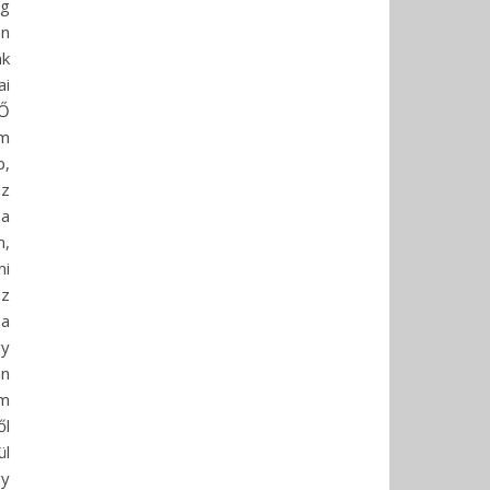
eg
on
nk
ai
 Ő
em
b,
az
 a
m,
mi
az
 a
gy
an
em
ől
ül
gy