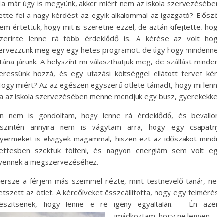
a már úgy is megyünk, akkor miért nem az iskola szervezésébe
ette fel a nagy kérdést az egyik alkalommal az igazgató? Elősz
em értettük, hogy mit is szeretne ezzel, de aztán kifejtette, ho
zerinte lenne rá több érdeklődő is. A kérése az volt ho
ervezzünk meg egy egy hetes programot, de úgy hogy mindenn
tána járunk. A helyszínt mi választhatjuk meg, de szállást minde
eressünk hozzá, és egy utazási költséggel ellátott tervet kér
ogy miért? Az az egészen egyszerű ötlete támadt, hogy mi len
a az iskola szervezésében menne mondjuk egy busz, gyerekekkel
n nem is gondoltam, hogy lenne rá érdeklődő, és bevall
szintén annyira nem is vágytam arra, hogy egy csapatn
yermeket is elvigyek magammal, hiszen ezt az időszakot mind
ettesben szoktuk tölteni, és nagyon energiám sem volt e
lyennek a megszervezéséhez.
ersze a férjem más szemmel nézte, mint testnevelő tanár, ne
etszett az ötlet. A kérdőíveket összeállította, hogy egy felméré
észítsenek, hogy lenne e ré igény egyáltalán. – Én azé
imádkoztam, hogy ne legyen.