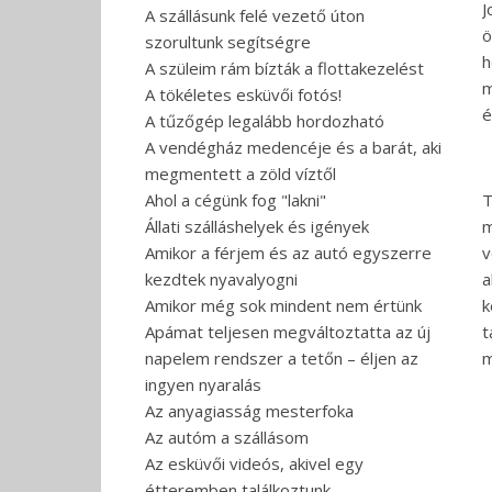
J
A szállásunk felé vezető úton
ö
szorultunk segítségre
h
A szüleim rám bízták a flottakezelést
m
A tökéletes esküvői fotós!
é
A tűzőgép legalább hordozható
A vendégház medencéje és a barát, aki
megmentett a zöld víztől
Ahol a cégünk fog "lakni"
T
Állati szálláshelyek és igények
m
Amikor a férjem és az autó egyszerre
v
kezdtek nyavalyogni
a
Amikor még sok mindent nem értünk
k
Apámat teljesen megváltoztatta az új
t
napelem rendszer a tetőn – éljen az
m
ingyen nyaralás
Az anyagiasság mesterfoka
Az autóm a szállásom
Az esküvői videós, akivel egy
étteremben találkoztunk