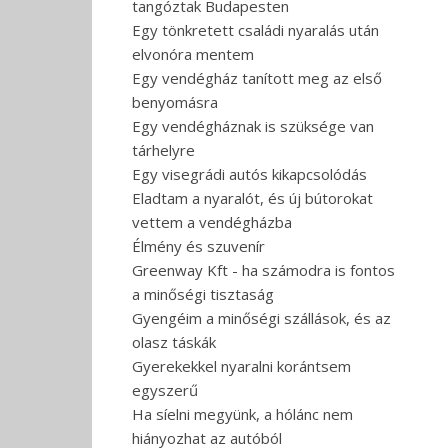
tangóztak Budapesten
Egy tönkretett családi nyaralás után
elvonóra mentem
Egy vendégház tanított meg az első
benyomásra
Egy vendégháznak is szüksége van
tárhelyre
Egy visegrádi autós kikapcsolódás
Eladtam a nyaralót, és új bútorokat
vettem a vendégházba
Élmény és szuvenír
Greenway Kft - ha számodra is fontos
a minőségi tisztaság
Gyengéim a minőségi szállások, és az
olasz táskák
Gyerekekkel nyaralni korántsem
egyszerű
Ha síelni megyünk, a hólánc nem
hiányozhat az autóból