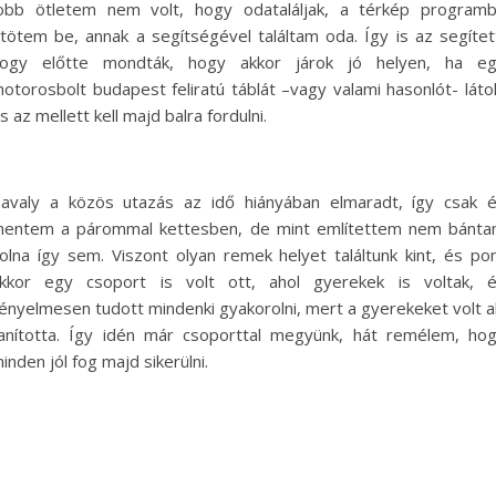
obb ötletem nem volt, hogy odataláljak, a térkép program
tötem be, annak a segítségével találtam oda. Így is az segítet
ogy előtte mondták, hogy akkor járok jó helyen, ha e
otorosbolt budapest feliratú táblát –vagy valami hasonlót- láto
s az mellett kell majd balra fordulni.
avaly a közös utazás az idő hiányában elmaradt, így csak 
entem a párommal kettesben, de mint említettem nem bánt
olna így sem. Viszont olyan remek helyet találtunk kint, és po
kkor egy csoport is volt ott, ahol gyerekek is voltak, 
ényelmesen tudott mindenki gyakorolni, mert a gyerekeket volt a
anította. Így idén már csoporttal megyünk, hát remélem, ho
inden jól fog majd sikerülni.