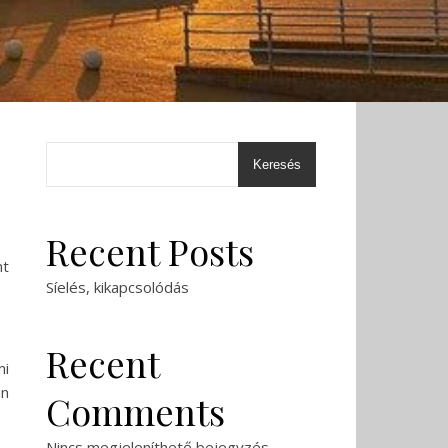
Keresés
Recent Posts
nt
Síelés, kikapcsolódás
Recent
mi
an
Comments
Nincs megjeleníthető bejegyzés.