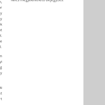
n,
ör
gy
gy
ek
nt
t.
ne
.
om
yi
ig
gy
ki
st
rt