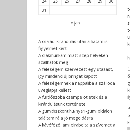
24
25
26
27
28
29
30
H
t
31
n
« jan
s
t
u
A családi kirándulás után a hátam is
k
figyelmet kért
H
A diákmunkám miatt szép helyeken
h
szállhatok meg
A feleségem szervezett egy utazást,
É
így mindenki új bringát kapott
ő
A feleségemnek a nappaliba a szálloda
g
üveglapja kellett
k
A fürdőszoba csempe ötletek és a
i
kirándulásunk története
P
A gumidiszkont.hu/nyari-gumi oldalon
t
találtam rá a jó megoldásra
k
A kávéfőző, ami elrabolta a szívemet a