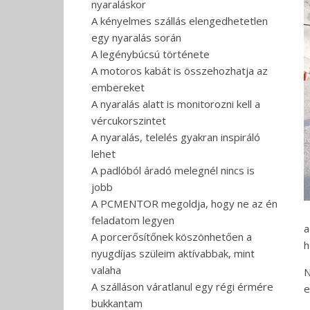
nyaraláskor
A kényelmes szállás elengedhetetlen
egy nyaralás során
A legénybúcsú története
A motoros kabát is összehozhatja az
embereket
A nyaralás alatt is monitorozni kell a
vércukorszintet
A nyaralás, telelés gyakran inspiráló
lehet
A padlóból áradó melegnél nincs is
jobb
A PCMENTOR megoldja, hogy ne az én
feladatom legyen
a
A porcerősítőnek köszönhetően a
h
nyugdíjas szüleim aktívabbak, mint
valaha
N
A szálláson váratlanul egy régi érmére
e
bukkantam