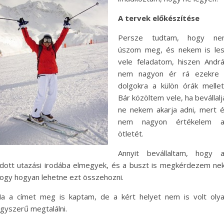
A tervek előkészítése
Persze tudtam, hogy ne
úszom meg, és nekem is le
vele feladatom, hiszen Andr
nem nagyon ér rá ezekre
dolgokra a külön órák mellet
Bár közöltem vele, ha bevállalj
ne nekem akarja adni, mert 
nem nagyon értékelem a
ötletét.
Annyit bevállaltam, hogy 
dott utazási irodába elmegyek, és a buszt is megkérdezem nek
ogy hogyan lehetne ezt összehozni.
a a címet meg is kaptam, de a kért helyet nem is volt oly
gyszerű megtalálni.