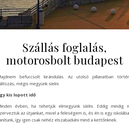
Szállás foglalás,
motorosbolt budapest
ajdnem befuccsolt kirándulás. Az utolsó pillanatban törté
áltozás, mégis megyünk síelni.
gy kis lopott idő
inden évben, ha tehetjük elmegyünk síelni. Eddig mindig 
zerveztük az útjainkat, mivel a feleségem is, és én is egy iskoláb
anítunk, így igen csak nehéz elszabadulni mind a kettőnknek.