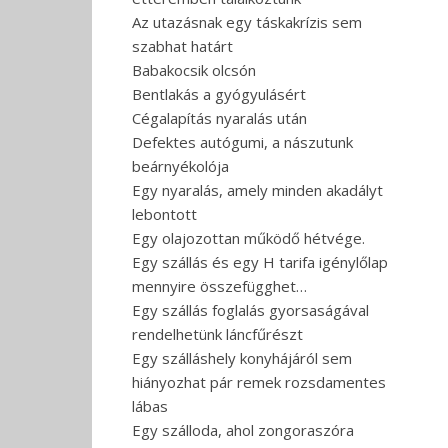
Az utazásnak egy táskakrízis sem
szabhat határt
Babakocsik olcsón
Bentlakás a gyógyulásért
Cégalapítás nyaralás után
Defektes autógumi, a nászutunk
beárnyékolója
Egy nyaralás, amely minden akadályt
lebontott
Egy olajozottan működő hétvége.
Egy szállás és egy H tarifa igénylőlap
mennyire összefügghet…
Egy szállás foglalás gyorsaságával
rendelhetünk láncfűrészt
Egy szálláshely konyhájáról sem
hiányozhat pár remek rozsdamentes
lábas
Egy szálloda, ahol zongoraszóra