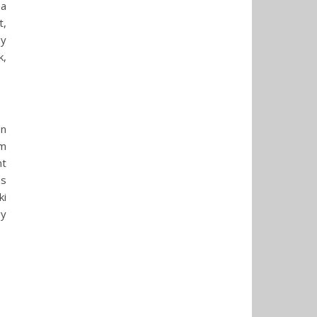
ba
t,
gy
k,
én
am
nt
és
ki
gy