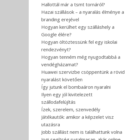
Hallottál már a tsmt tornáról?
Hazai szállások – a nyaralás élménye a
branding erejével
Hogyan kerülhet egy szálláshely a
Google élére?
Hogyan öltöztessünk fel egy iskolai
rendezvényt?
Hogyan tenném még nyugodtabbá a
vendégházamat?
Huawei szervizbe csöppentünk a rövid
nyaralást követően
Így jutunk el bombaáron nyaralni
Ilyen egy jól kivitelezett
szállodafelújítás
Ízek, szerelem, szenvedély
Játékautók: amikor a képzelet visz
utazásra
Jobb szállást nem is találhattunk volna
Jogi segítség rugalmasan, akár online