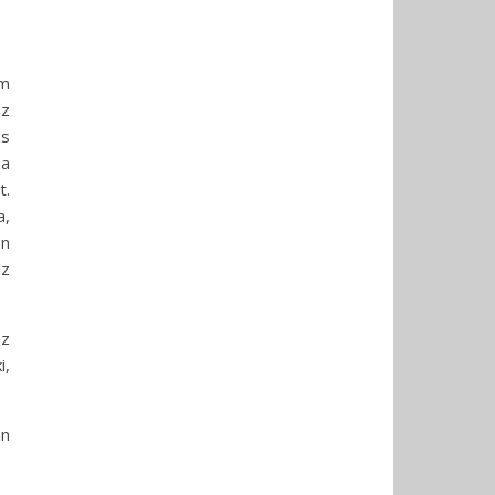
m
sz
ás
 a
t.
a,
én
z
az
i,
an