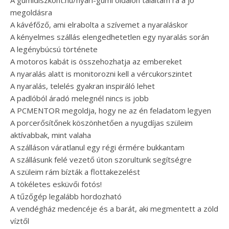
A gumidiszkont.hu/nyari-gumi oldalon találtam rá a jó
megoldásra
A kávéfőző, ami elrabolta a szívemet a nyaraláskor
A kényelmes szállás elengedhetetlen egy nyaralás során
A legénybúcsú története
A motoros kabát is összehozhatja az embereket
A nyaralás alatt is monitorozni kell a vércukorszintet
A nyaralás, telelés gyakran inspiráló lehet
A padlóból áradó melegnél nincs is jobb
A PCMENTOR megoldja, hogy ne az én feladatom legyen
A porcerősítőnek köszönhetően a nyugdíjas szüleim
aktívabbak, mint valaha
A szálláson váratlanul egy régi érmére bukkantam
A szállásunk felé vezető úton szorultunk segítségre
A szüleim rám bízták a flottakezelést
A tökéletes esküvői fotós!
A tűzőgép legalább hordozható
A vendégház medencéje és a barát, aki megmentett a zöld
víztől