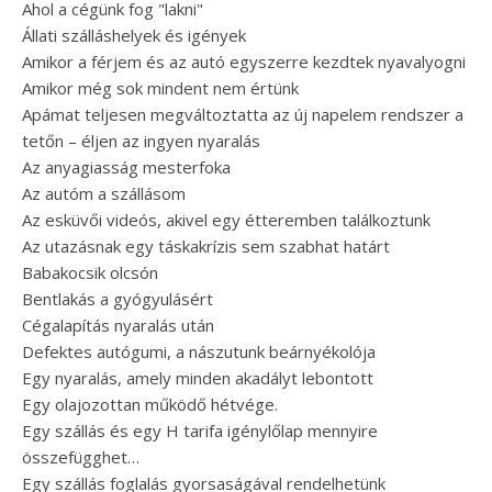
Ahol a cégünk fog "lakni"
Állati szálláshelyek és igények
Amikor a férjem és az autó egyszerre kezdtek nyavalyogni
Amikor még sok mindent nem értünk
Apámat teljesen megváltoztatta az új napelem rendszer a
tetőn – éljen az ingyen nyaralás
Az anyagiasság mesterfoka
Az autóm a szállásom
Az esküvői videós, akivel egy étteremben találkoztunk
Az utazásnak egy táskakrízis sem szabhat határt
Babakocsik olcsón
Bentlakás a gyógyulásért
Cégalapítás nyaralás után
Defektes autógumi, a nászutunk beárnyékolója
Egy nyaralás, amely minden akadályt lebontott
Egy olajozottan működő hétvége.
Egy szállás és egy H tarifa igénylőlap mennyire
összefügghet…
Egy szállás foglalás gyorsaságával rendelhetünk