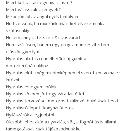
Miért kell tartani egy nyaralástól?
Miért válasszuk Újlengyelt?
Mikor jön jól az angol nyelvtanfolyam
Ne fizessünk, ha munkánk miatt kell elvezetnünk a
szállásunkig
Nekem annyira tetszett Szilvásvárad
Nem szálláson, hanem egy programon készítettem
először gyertyát
Nyaralás alatt is rendelhetünk új gumit a
motorkerépárunkhoz
Nyaralás előtt még mindenképpen el szerettem volna ezt
intézni
Nyaralás és egyedi pólók
Nyaralás közben jött egy váratlan ötlet
Nyaralás tervezése, motoros találkozó, bukósisak teszt
Nyaralásról lopott konyhai ötletek
Nyílászárók a legjobbtól
Olcsóbb lehet akár a nyaralás, sőt, a fogpótlás is állami
támogatással, csak tájékozódnunk kell