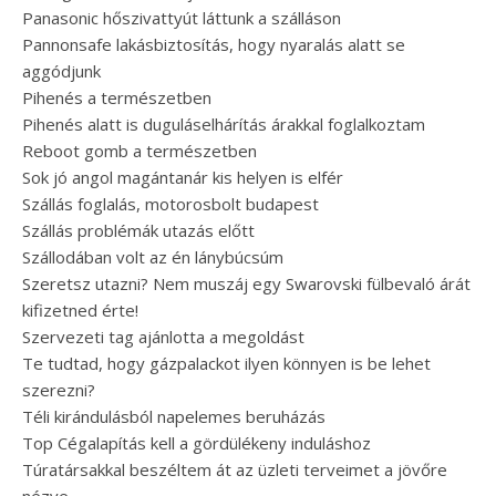
Panasonic hőszivattyút láttunk a szálláson
Pannonsafe lakásbiztosítás, hogy nyaralás alatt se
aggódjunk
Pihenés a természetben
Pihenés alatt is duguláselhárítás árakkal foglalkoztam
Reboot gomb a természetben
Sok jó angol magántanár kis helyen is elfér
Szállás foglalás, motorosbolt budapest
Szállás problémák utazás előtt
Szállodában volt az én lánybúcsúm
Szeretsz utazni? Nem muszáj egy Swarovski fülbevaló árát
kifizetned érte!
Szervezeti tag ajánlotta a megoldást
Te tudtad, hogy gázpalackot ilyen könnyen is be lehet
szerezni?
Téli kirándulásból napelemes beruházás
Top Cégalapítás kell a gördülékeny induláshoz
Túratársakkal beszéltem át az üzleti terveimet a jövőre