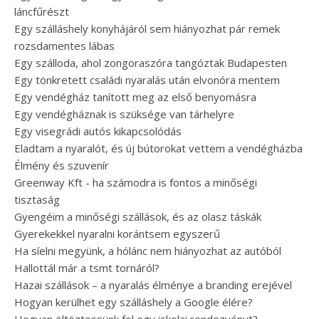
láncfűrészt
Egy szálláshely konyhájáról sem hiányozhat pár remek
rozsdamentes lábas
Egy szálloda, ahol zongoraszóra tangóztak Budapesten
Egy tönkretett családi nyaralás után elvonóra mentem
Egy vendégház tanított meg az első benyomásra
Egy vendégháznak is szüksége van tárhelyre
Egy visegrádi autós kikapcsolódás
Eladtam a nyaralót, és új bútorokat vettem a vendégházba
Élmény és szuvenír
Greenway Kft - ha számodra is fontos a minőségi
tisztaság
Gyengéim a minőségi szállások, és az olasz táskák
Gyerekekkel nyaralni korántsem egyszerű
Ha síelni megyünk, a hólánc nem hiányozhat az autóból
Hallottál már a tsmt tornáról?
Hazai szállások – a nyaralás élménye a branding erejével
Hogyan kerülhet egy szálláshely a Google élére?