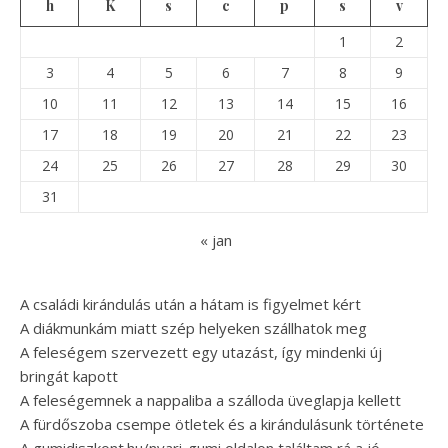
h
K
s
c
p
s
v
1
2
3
4
5
6
7
8
9
10
11
12
13
14
15
16
17
18
19
20
21
22
23
24
25
26
27
28
29
30
31
« jan
A családi kirándulás után a hátam is figyelmet kért
A diákmunkám miatt szép helyeken szállhatok meg
A feleségem szervezett egy utazást, így mindenki új
bringát kapott
A feleségemnek a nappaliba a szálloda üveglapja kellett
A fürdőszoba csempe ötletek és a kirándulásunk története