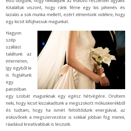
első dolgunk, hogy nekiálljunk az esküvő részletein agyalni.
Kitaláltuk viszont, hogy ránk férne egy kis pihenés és
lazulás a sok munka mellett, ezért elmentünk vidékre, hogy
egy kicsit kifújhassuk magunkat.
Nagyon
szép
szállást
találtunk az
interneten,
így egyből le
is foglaltunk
egy
panzióban
egy szobát magunknak egy egész hétvégére. Örültem
neki, hogy kicsit kiszakadtunk a megszokott mókuskerékből
és tudtam, hogy ha ismét feltöltődünk energiával, az
esküvőnek a megszervezése is sokkal jobban fog menni,
ráadásul kreatívabbak is leszünk.