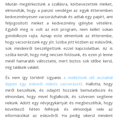
Miután megérkeztünk a szállásra, körbevezettek minket,
elmondták, hogy a panzió vendégei az egyik étteremben
kedvezményesen vacsorázhatnak és adtak egy papírt, ami
feljogosított minket a kedvezmény igénybe vételére.
Egyből meg is volt az esti program, nem kellet sokan
gondolkozni rajta. Aznap este elmentünk az étterembe,
hogy vacsorázzunk egy jót. Szóba jött közben az esküvőnk,
sok mindenről beszélgettünk ezzel kapcsolatban. Az is
szóba került, hogy még nincsen fotósunk, és ezen jó lenne
minél hamarabb változtatni, mert biztos sok időbe kerül,
míg találunk valakit.
És nem így történt! Ugyanis
a mellettünk ülő asztalnál
éppen egy esküvői videós vacsorázott
. Hallotta, hogy
miről beszélünk, és odajött hozzánk bemutatkozni és
elmondani, hogy mivel foglalkozik, és szívesen segítene
nekünk. Adott egy névjegykártyát és megbeszéltük, hogy
következő héten felhívjuk és elmondjuk neki az
információkat az esküvőről. Ha pedig sikerül mindent