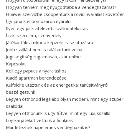
Hogyan öltöztessünk fel egy iskolai rendezvényt?
Hogyan tenném még nyugodtabbá a vendégházamat?
Huawei szervizbe csöppentünk a rövid nyaralást követően
Így jutunk el bombaáron nyaralni
Ilyen egy jól kivitelezett szállodafelújítás
Ízek, szerelem, szenvedély
Játékautók: amikor a képzelet visz utazásra
Jobb szállást nem is találhattunk volna
Jogi segítség rugalmasan, akár online
Kapcsolat
Kell egy papucs a nyaraláshoz
Kiadó apartman berendezése
Külföldre utaztunk és az energetikai tanúsítványról
beszélgettünk
Legyen otthonod legalább olyan modern, mint egy szuper
szálloda!
Legyen otthonunk is úgy fűtve, mint egy luxusszálló
Logikai játékot vettünk a fiúnknak
Már léteznek napelemes vendégházak is?