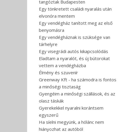
tangóztak Budapesten
Egy tönkretett családi nyaralás után
elvonóra mentem
Egy vendégház tanított meg az első
benyomásra
Egy vendégháznak is szüksége van
tárhelyre
Egy visegrádi autós kikapcsolódás
Eladtam a nyaralót, és új bútorokat
vettem a vendégházba
Élmény és szuvenír
Greenway Kft - ha számodra is fontos
a minőségi tisztaság
Gyengéim a minőségi szállások, és az
olasz táskák
Gyerekekkel nyaralni korántsem
egyszerű
Ha síelni megyünk, a hólánc nem
hiányozhat az autóból