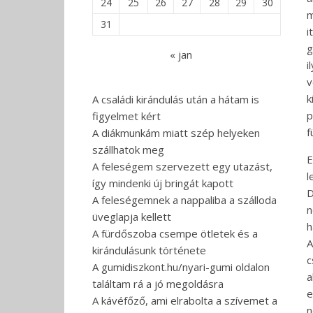
24
25
26
27
28
29
30
m
31
i
g
« jan
i
v
k
A családi kirándulás után a hátam is
p
figyelmet kért
f
A diákmunkám miatt szép helyeken
szállhatok meg
E
A feleségem szervezett egy utazást,
l
így mindenki új bringát kapott
D
A feleségemnek a nappaliba a szálloda
n
üveglapja kellett
h
A fürdőszoba csempe ötletek és a
A
kirándulásunk története
c
A gumidiszkont.hu/nyari-gumi oldalon
a
találtam rá a jó megoldásra
e
A kávéfőző, ami elrabolta a szívemet a
n