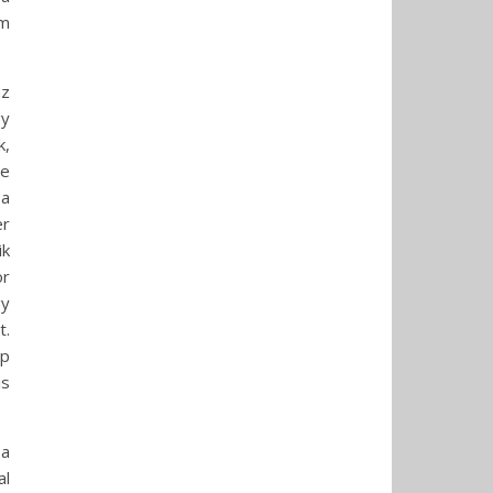
em
az
gy
k,
re
 a
er
ik
or
gy
t.
ap
is
 a
al