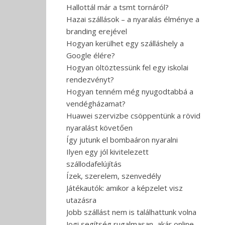
Hallottál már a tsmt tornáról?
Hazai szállások – a nyaralás élménye a
branding erejével
Hogyan kerülhet egy szálláshely a
Google élére?
Hogyan öltöztessünk fel egy iskolai
rendezvényt?
Hogyan tenném még nyugodtabbá a
vendégházamat?
Huawei szervizbe csöppentünk a rövid
nyaralást követően
Így jutunk el bombaáron nyaralni
Ilyen egy jól kivitelezett
szállodafelújítás
Ízek, szerelem, szenvedély
Játékautók: amikor a képzelet visz
utazásra
Jobb szállást nem is találhattunk volna
Jogi segítség rugalmasan, akár online