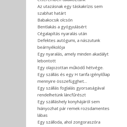
Az utazásnak egy táskakrízis sem
szabhat határt
Babakocsik olcsón
Bentlakás a gyógyulásért
Cégalapítás nyaralás után
Defektes autógumi, a nászutunk
beárnyékolója
Egy nyaralás, amely minden akadályt
lebontott
Egy olajozottan működő hétvége.
Egy szállás és egy H tarifa igénylőlap
mennyire összefügghet…
Egy szállás foglalás gyorsaságával
rendelhetünk láncfűrészt
Egy szálláshely konyhájáról sem
hiányozhat pár remek rozsdamentes
lábas
Egy szálloda, ahol zongoraszóra