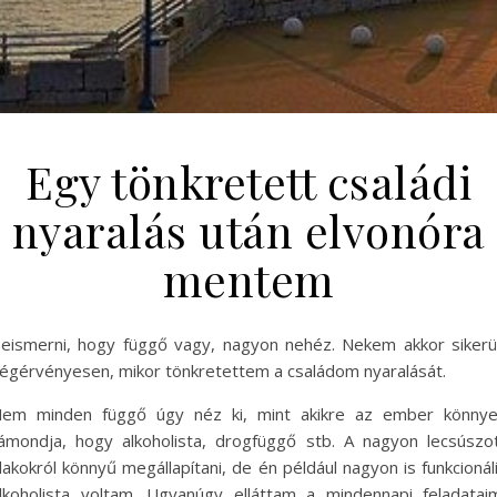
Egy tönkretett családi
nyaralás után elvonóra
mentem
eismerni, hogy függő vagy, nagyon nehéz. Nekem akkor sikerü
égérvényesen, mikor tönkretettem a családom nyaralását.
em minden függő úgy néz ki, mint akikre az ember könny
ámondja, hogy alkoholista, drogfüggő stb. A nagyon lecsúszo
lakokról könnyű megállapítani, de én például nagyon is funkcionál
lkoholista voltam. Ugyanúgy elláttam a mindennapi feladatai