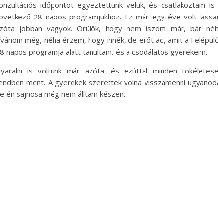
onzultációs időpontot egyeztettünk velük, és csatlakoztam is
övetkező 28 napos programjukhoz. Ez már egy éve volt lassa
zóta jobban vagyok. Örülök, hogy nem iszom már, bár né
ívánom még, néha érzem, hogy innék, de erőt ad, amit a Felépül
8 napos programja alatt tanultam, és a csodálatos gyerekeim.
yaralni is voltunk már azóta, és ezúttal minden tökéletes
endben ment. A gyerekek szerettek volna visszamenni ugyanod
e én sajnosa még nem álltam készen.