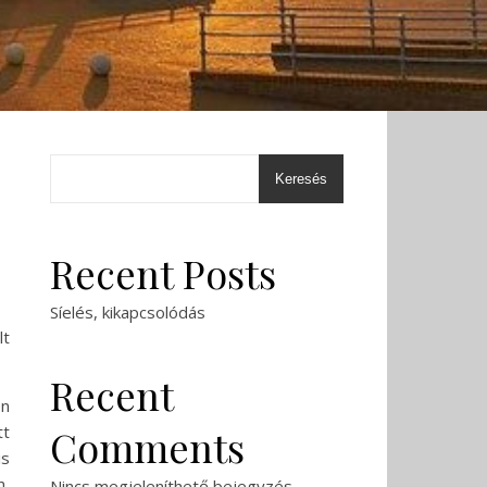
Keresés
Recent Posts
Síelés, kikapcsolódás
lt
Recent
en
tt
Comments
is
m,
Nincs megjeleníthető bejegyzés.