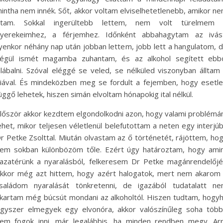
intha nem innék. Sőt, akkor voltam elviselhetetlenebb, amikor n
ttam. Sokkal ingerültebb lettem, nem volt türelmem
yerekeimhez, a férjemhez. Időnként abbahagytam az ivás
lyenkor néhány nap után jobban lettem, jobb lett a hangulatom, 
égül ismét magamba zuhantam, és az alkohol segített ebb
ilábalni. Szóval eléggé se veled, se nélküled viszonyban álltam
iával. És mindeközben meg se fordult a fejemben, hogy esetl
üggő lehetek, hiszen simán elvoltam hónapokig ital nélkül.
lőször akkor kezdtem elgondolkodni azon, hogy valami problém
ehet, mikor teljesen véletlenül belefutottam a neten egy interjú
r Petke Zsolttal. Miután olvastam az ő történetét, rájöttem, ho
em sokban különbözöm tőle. Ezért úgy határoztam, hogy ami
azatérünk a nyaralásból, felkeresem Dr Petke magánrendelőjé
kkor még azt hittem, hogy azért halogatok, mert nem akarom
saládom nyaralását tönkretenni, de igazából tudatalatt n
kartam még búcsút mondani az alkoholtól. Hiszen tudtam, hogy
gyszer elmegyek egy elvonóra, akkor valószínűleg soha töb
em fogok inni, már legalábbis, ha minden rendben megy. Ar