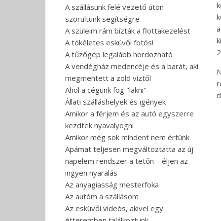
k
A szállásunk felé vezető úton
k
szorultunk segítségre
a
A szüleim rám bízták a flottakezelést
k
A tökéletes esküvői fotós!
2
A tűzőgép legalább hordozható
A vendégház medencéje és a barát, aki
N
megmentett a zöld víztől
r
Ahol a cégünk fog "lakni"
d
Állati szálláshelyek és igények
Amikor a férjem és az autó egyszerre
kezdtek nyavalyogni
Amikor még sok mindent nem értünk
Apámat teljesen megváltoztatta az új
napelem rendszer a tetőn – éljen az
ingyen nyaralás
Az anyagiasság mesterfoka
Az autóm a szállásom
Az esküvői videós, akivel egy
étteremben találkoztunk