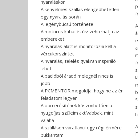
nyaraláskor
p
A kényelmes szállás elengedhetetlen
f
egy nyaralás során
A legénybúcsú története
A
A motoros kabát is összehozhatja az
á
embereket
e
A nyaralás alatt is monitorozni kell a
a
vércukorszintet
i
A nyaralás, telelés gyakran inspiráló
f
lehet
s
A padlóból áradó melegnél nincs is
l
jobb
m
A PCMENTOR megoldja, hogy ne az én
b
feladatom legyen
S
A porcerősítőnek köszönhetően a
s
nyugdíjas szüleim aktívabbak, mint
h
valaha
A
A szálláson váratlanul egy régi érmére
F
bukkantam