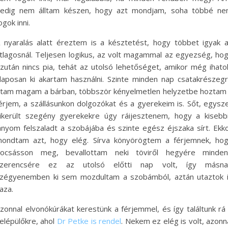
edig nem álltam készen, hogy azt mondjam, soha többé n
ogok inni.
 nyaralás alatt éreztem is a késztetést, hogy többet igyak 
tlagosnál. Teljesen logikus, az volt magammal az egyezség, ho
zután nincs pia, tehát az utolsó lehetőséget, amikor még ihato
laposan ki akartam használni. Szinte minden nap csatakrészeg
ttam magam a bárban, többször kényelmetlen helyzetbe hoztam
érjem, a szállásunkon dolgozókat és a gyerekeim is. Sőt, egysz
ikerült szegény gyerekekre úgy ráijesztenem, hogy a kisebb
ányom felszaladt a szobájába és szinte egész éjszaka sírt. Ekk
ondtam azt, hogy elég. Sírva könyörögtem a férjemnek, ho
ocsásson meg, bevallottam neki töviről hegyére minden
zerencsére ez az utolsó előtti nap volt, így másn
zégyenemben ki sem mozdultam a szobámból, aztán utaztok 
aza.
zonnal elvonókúrákat kerestünk a férjemmel, és így találtunk rá
elépülőkre, ahol
Dr Petke is rendel
. Nekem ez elég is volt, azonn