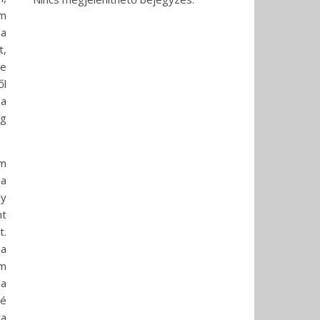
em
 a
t,
de
ől
 a
eg
ám
ba
gy
nt
t.
 a
em
ha
bé
ra