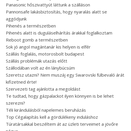
Panasonic hőszivattyút láttunk a szálláson
Pannonsafe lakásbiztosítás, hogy nyaralás alatt se
aggódjunk
Pihenés a természetben
Pihenés alatt is duguláselhárítás árakkal foglalkoztam
Reboot gomb a természetben
Sok jó angol magántanár kis helyen is elfér
Szállás foglalás, motorosbolt budapest
Szállás problémák utazás előtt
Szállodában volt az én lánybúcsúm
Szeretsz utazni? Nem muszáj egy Swarovski fülbevaló árát
kifizetned érte!
Szervezeti tag ajánlotta a megoldást
Te tudtad, hogy gázpalackot ilyen könnyen is be lehet
szerezni?
Téli kirándulásból napelemes beruházás
Top Cégalapítás kell a gördülékeny induláshoz
Túratársakkal beszéltem át az üzleti terveimet a jövőre