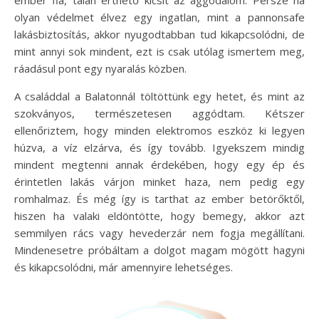
ember fia, talán érthető kicsit az aggodalom. Persze ha
olyan védelmet élvez egy ingatlan, mint a pannonsafe
lakásbiztosítás, akkor nyugodtabban tud kikapcsolódni, de
mint annyi sok mindent, ezt is csak utólag ismertem meg,
ráadásul pont egy nyaralás közben.
A családdal a Balatonnál töltöttünk egy hetet, és mint az
szokványos, természetesen aggódtam. Kétszer
ellenőriztem, hogy minden elektromos eszköz ki legyen
húzva, a víz elzárva, és így tovább. Igyekszem mindig
mindent megtenni annak érdekében, hogy egy ép és
érintetlen lakás várjon minket haza, nem pedig egy
romhalmaz. És még így is tarthat az ember betörőktől,
hiszen ha valaki eldöntötte, hogy bemegy, akkor azt
semmilyen rács vagy hevederzár nem fogja megállítani.
Mindenesetre próbáltam a dolgot magam mögött hagyni
és kikapcsolódni, már amennyire lehetséges.