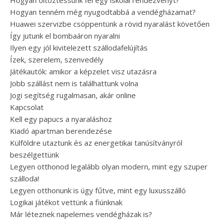
Hogyan öltöztessünk fel egy iskolai rendezvényt?
Hogyan tenném még nyugodtabbá a vendégházamat?
Huawei szervizbe csöppentünk a rövid nyaralást követően
Így jutunk el bombaáron nyaralni
Ilyen egy jól kivitelezett szállodafelújítás
Ízek, szerelem, szenvedély
Játékautók: amikor a képzelet visz utazásra
Jobb szállást nem is találhattunk volna
Jogi segítség rugalmasan, akár online
Kapcsolat
Kell egy papucs a nyaraláshoz
Kiadó apartman berendezése
Külföldre utaztunk és az energetikai tanúsítványról
beszélgettünk
Legyen otthonod legalább olyan modern, mint egy szuper
szálloda!
Legyen otthonunk is úgy fűtve, mint egy luxusszálló
Logikai játékot vettünk a fiúnknak
Már léteznek napelemes vendégházak is?