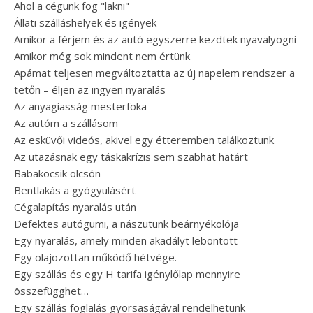
Ahol a cégünk fog "lakni"
Állati szálláshelyek és igények
Amikor a férjem és az autó egyszerre kezdtek nyavalyogni
Amikor még sok mindent nem értünk
Apámat teljesen megváltoztatta az új napelem rendszer a
tetőn – éljen az ingyen nyaralás
Az anyagiasság mesterfoka
Az autóm a szállásom
Az esküvői videós, akivel egy étteremben találkoztunk
Az utazásnak egy táskakrízis sem szabhat határt
Babakocsik olcsón
Bentlakás a gyógyulásért
Cégalapítás nyaralás után
Defektes autógumi, a nászutunk beárnyékolója
Egy nyaralás, amely minden akadályt lebontott
Egy olajozottan működő hétvége.
Egy szállás és egy H tarifa igénylőlap mennyire
összefügghet…
Egy szállás foglalás gyorsaságával rendelhetünk