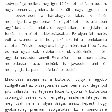
kedvessége mellett még igen tájékozott is! Nem tudom,
hogy honnan vagy miért, de előkerült a nagy aggodalmam
is, nevezetesen a hátrahagyott lakás. A háziúr
meghallgatta a gondomat, és egyetértett: ő is állandóan
aggódott a háza miatt, de végül sikerült megtalálnia a
forrást: nem bízott a biztosításában. Ez olyan felismerés
volt a számomra is, hogy szó szerint a homlokomra
csaptam. Tényleg! beugrott, hogy a miénk már több éves,
és már ugyancsak revízióra szorul, valószínűleg ezért
aggodalmaskodom annyit. Erre előállt az úriember a kész
megoldással, azaz nekünk is javasolta ami őt
megnyugtatta: pannonsafe lakásbiztosítás.
Elmondása alapján ez a biztosító nyújtja a legjobb
szolgáltatást az országban, és szemben a sok idegenből
jött vállalattal, ez teljesen hazai tulajdonú. A biztosítási
csomagjuk széles körű, rengeteg mindenre kiterjed, és
még csak nem is olyan drága, ahhoz képest, hogy
gyakorlatilag prémium szolgáltatás. Ez a pannonsafe