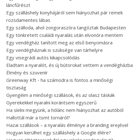
láncfűrészt
Egy szálláshely konyhájáról sem hiányozhat pár remek
rozsdamentes lábas
Egy szálloda, ahol zongoraszóra tangóztak Budapesten
Egy tönkretett családi nyaralás után elvonóra mentem
Egy vendégház tanított meg az első benyomásra
Egy vendégháznak is szüksége van tárhelyre
Egy visegrádi autós kikapcsolódás
Eladtam a nyaralót, és új bútorokat vettem a vendégházba
Élmény és szuvenír
Greenway Kft - ha számodra is fontos a minőségi
tisztaság
Gyengéim a minőségi szállások, és az olasz táskák
Gyerekekkel nyaralni korántsem egyszerű
Ha síelni megyünk, a hólánc nem hiányozhat az autóból
Hallottál már a tsmt tornáról?
Hazai szállások – a nyaralás élménye a branding erejével
Hogyan kerülhet egy szálláshely a Google élére?