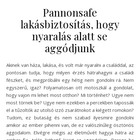
Pannonsafe
lakásbiztosítás, hogy
nyaralás alatt se
aggódjunk
Akinek van háza, lakása, és volt már nyaralni a családdal, az
pontosan tudja, hogy milyen érzés hátrahagyni a családi
fészket, és megpróbálni egy hétig nem gondolni rá. Nem
egyszerű, igaz? Folyamatosan ott motoszkál a gondolat,
hogy vajon mi lehet most otthon? Mi történhet? Ugye nem
most törnek be? Ugye nem ezekben a percekben tapossák
el a tűzoltók az utolsó izzó zsarátnokot a kiégett romokon?
Tudom, ez butaság és nem szabad ilyesmire gondolni
amikor az ember pihenni van, de ez valószínűleg ösztönös
aggodalom. Elvégre mégis az életművét hagyja hátra az