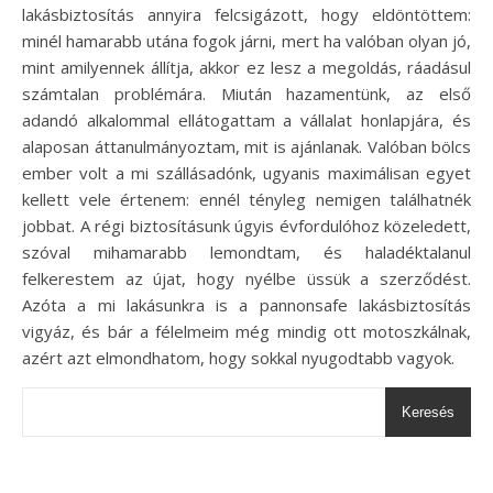
lakásbiztosítás annyira felcsigázott, hogy eldöntöttem:
minél hamarabb utána fogok járni, mert ha valóban olyan jó,
mint amilyennek állítja, akkor ez lesz a megoldás, ráadásul
számtalan problémára. Miután hazamentünk, az első
adandó alkalommal ellátogattam a vállalat honlapjára, és
alaposan áttanulmányoztam, mit is ajánlanak. Valóban bölcs
ember volt a mi szállásadónk, ugyanis maximálisan egyet
kellett vele értenem: ennél tényleg nemigen találhatnék
jobbat. A régi biztosításunk úgyis évfordulóhoz közeledett,
szóval mihamarabb lemondtam, és haladéktalanul
felkerestem az újat, hogy nyélbe üssük a szerződést.
Azóta a mi lakásunkra is a pannonsafe lakásbiztosítás
vigyáz, és bár a félelmeim még mindig ott motoszkálnak,
azért azt elmondhatom, hogy sokkal nyugodtabb vagyok.
Keresés