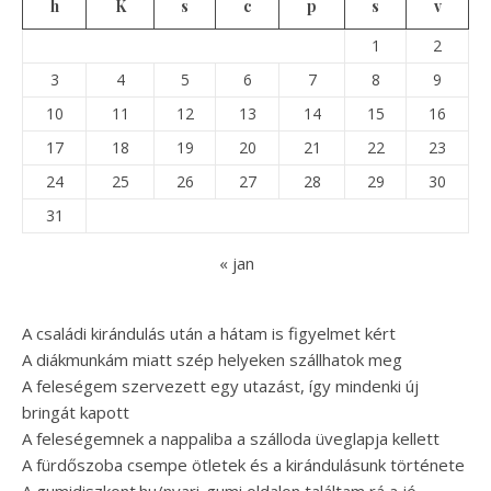
h
K
s
c
p
s
v
1
2
3
4
5
6
7
8
9
10
11
12
13
14
15
16
17
18
19
20
21
22
23
24
25
26
27
28
29
30
31
« jan
A családi kirándulás után a hátam is figyelmet kért
A diákmunkám miatt szép helyeken szállhatok meg
A feleségem szervezett egy utazást, így mindenki új
bringát kapott
A feleségemnek a nappaliba a szálloda üveglapja kellett
A fürdőszoba csempe ötletek és a kirándulásunk története