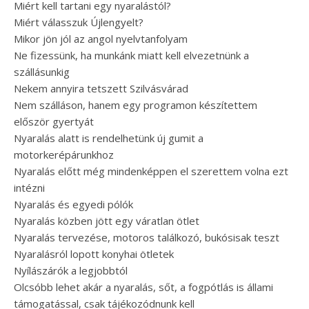
Miért kell tartani egy nyaralástól?
Miért válasszuk Újlengyelt?
Mikor jön jól az angol nyelvtanfolyam
Ne fizessünk, ha munkánk miatt kell elvezetnünk a
szállásunkig
Nekem annyira tetszett Szilvásvárad
Nem szálláson, hanem egy programon készítettem
először gyertyát
Nyaralás alatt is rendelhetünk új gumit a
motorkerépárunkhoz
Nyaralás előtt még mindenképpen el szerettem volna ezt
intézni
Nyaralás és egyedi pólók
Nyaralás közben jött egy váratlan ötlet
Nyaralás tervezése, motoros találkozó, bukósisak teszt
Nyaralásról lopott konyhai ötletek
Nyílászárók a legjobbtól
Olcsóbb lehet akár a nyaralás, sőt, a fogpótlás is állami
támogatással, csak tájékozódnunk kell