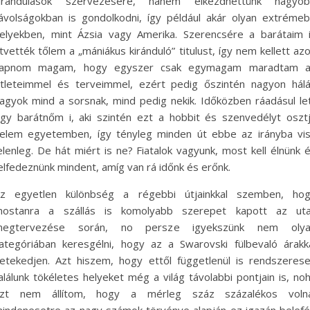
irándulások szervezésére, hanem elkezdhettünk nagyo
ávolságokban is gondolkodni, így például akár olyan extréme
elyekben, mint Ázsia vagy Amerika. Szerencsére a barátaim 
tvették tőlem a „mániákus kiránduló” titulust, így nem kellett az
apnom magam, hogy egyszer csak egymagam maradtam 
tleteimmel és terveimmel, ezért pedig őszintén nagyon hál
agyok mind a sorsnak, mind pedig nekik. Időközben ráadásul le
gy barátnőm i, aki szintén ezt a hobbit és szenvedélyt oszt
elem egyetemben, így tényleg minden út ebbe az irányba vi
elenleg. De hát miért is ne? Fiatalok vagyunk, most kell élnünk 
elfedeznünk mindent, amíg van rá időnk és erőnk.
z egyetlen különbség a régebbi útjainkkal szemben, ho
ostanra a szállás is komolyabb szerepet kapott az ut
megtervezése során, no persze igyekszünk nem olya
ategóriában keresgélni, hogy az a Swarovski fülbevaló árakk
etekedjen. Azt hiszem, hogy ettől függetlenül is rendszeres
alálunk tökéletes helyeket még a világ távolabbi pontjain is, no
zt nem állítom, hogy a mérleg száz százalékos voln