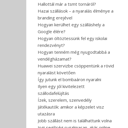
Hallottál már a tsmt tornáról?
Hazai szállások – a nyaralás élménye a
branding erejével
Hogyan kerülhet egy szálláshely a
Google élére?
Hogyan öltöztessünk fel egy iskolai
rendezvényt?
Hogyan tenném még nyugodtabbá a
vendégházamat?
Huawei szervizbe csöppentünk a rövid
nyaralást követően
Így jutunk el bombaáron nyaralni
Ilyen egy jól kivitelezett
szállodafelújítás
Ízek, szerelem, szenvedély
Játékautók: amikor a képzelet visz
utazásra
Jobb szállást nem is találhattunk volna
Jogi segítség rugalmasan, akár online