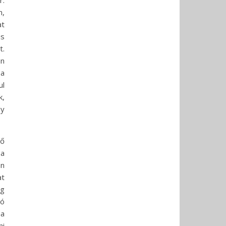
r.
n,
at
is
t.
an
 a
ul
k,
gy
ző
 a
on
at
eg
dó
ma
ni