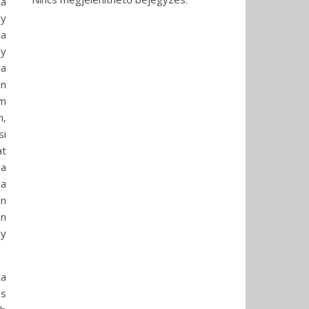
 a
gy
 a
gy
 a
an
lm
n,
si
at
 a
 a
en
én
ly
ta
és