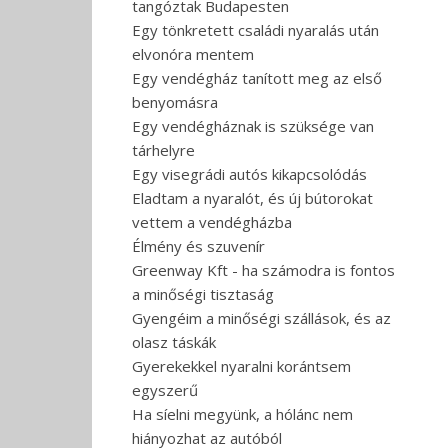
tangóztak Budapesten
Egy tönkretett családi nyaralás után
elvonóra mentem
Egy vendégház tanított meg az első
benyomásra
Egy vendégháznak is szüksége van
tárhelyre
Egy visegrádi autós kikapcsolódás
Eladtam a nyaralót, és új bútorokat
vettem a vendégházba
Élmény és szuvenír
Greenway Kft - ha számodra is fontos
a minőségi tisztaság
Gyengéim a minőségi szállások, és az
olasz táskák
Gyerekekkel nyaralni korántsem
egyszerű
Ha síelni megyünk, a hólánc nem
hiányozhat az autóból