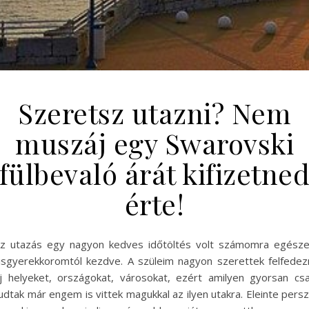
Szeretsz utazni? Nem
muszáj egy Swarovski
fülbevaló árát kifizetne
érte!
z utazás egy nagyon kedves időtöltés volt számomra egész
isgyerekkoromtól kezdve. A szüleim nagyon szerettek felfedez
j helyeket, országokat, városokat, ezért amilyen gyorsan cs
udtak már engem is vittek magukkal az ilyen utakra. Eleinte pers