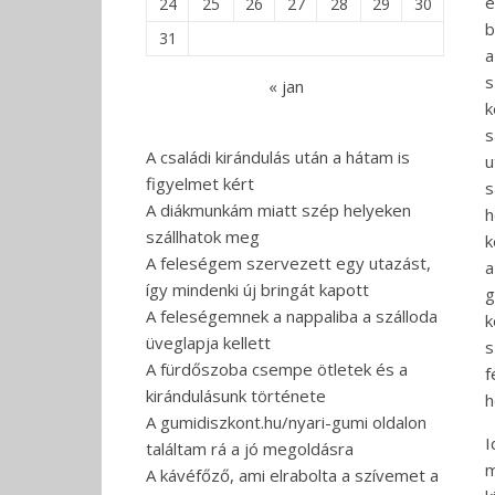
e
24
25
26
27
28
29
30
b
31
a
s
« jan
k
s
A családi kirándulás után a hátam is
u
figyelmet kért
s
A diákmunkám miatt szép helyeken
h
szállhatok meg
k
A feleségem szervezett egy utazást,
a
így mindenki új bringát kapott
g
A feleségemnek a nappaliba a szálloda
k
üveglapja kellett
s
A fürdőszoba csempe ötletek és a
f
kirándulásunk története
h
A gumidiszkont.hu/nyari-gumi oldalon
I
találtam rá a jó megoldásra
m
A kávéfőző, ami elrabolta a szívemet a