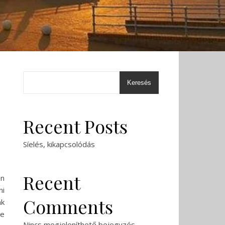
Keresés
d
Recent Posts
Síelés, kikapcsolódás
Recent
en
ni
Comments
ak
ze
Nincs megjeleníthető bejegyzés.