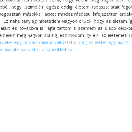
bból, hogy „szimplán” egész eddigi életem tapasztalatait fog
egosztani másokkal, akiket mindez ráadásul kifejezetten érdek
s! Ez néha tényleg hihetetlen! Nagyon örülök, hogy az életem í
lakult és továbbra is rajta tartom a szemem az újabb céloko
emélem még nagyon sokáig lesz módom így élni az életemet!
H
rdekel egy társam miként változtatta meg az életét egy ausztri
unkával olvasd el az alábbi cikket is.