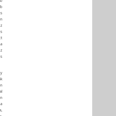
bb
bb
is
on
az
ás
tt
ja
sz
és
gy
ak
n
al
en
ha
a,