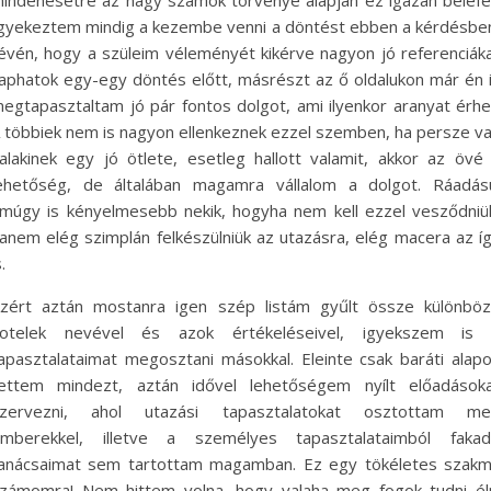
indenesetre az nagy számok törvénye alapján ez igazán belefé
gyekeztem mindig a kezembe venni a döntést ebben a kérdésbe
évén, hogy a szüleim véleményét kikérve nagyon jó referenciák
aphatok egy-egy döntés előtt, másrészt az ő oldalukon már én 
egtapasztaltam jó pár fontos dolgot, ami ilyenkor aranyat érhe
 többiek nem is nagyon ellenkeznek ezzel szemben, ha persze v
alakinek egy jó ötlete, esetleg hallott valamit, akkor az övé
ehetőség, de általában magamra vállalom a dolgot. Ráadás
múgy is kényelmesebb nekik, hogyha nem kell ezzel vesződniü
anem elég szimplán felkészülniük az utazásra, elég macera az í
s.
zért aztán mostanra igen szép listám gyűlt össze különbö
otelek nevével és azok értékeléseivel, igyekszem is
apasztalataimat megosztani másokkal. Eleinte csak baráti alap
ettem mindezt, aztán idővel lehetőségem nyílt előadások
zervezni, ahol utazási tapasztalatokat osztottam m
mberekkel, illetve a személyes tapasztalataimból faka
anácsaimat sem tartottam magamban. Ez egy tökéletes szak
zámomra! Nem hittem volna, hogy valaha meg fogok tudni él