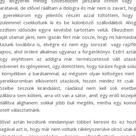
gy kisgyerek mindig szívesebben játszana otthon vagy
arátaival, de idővel ráálltam a dologra és már nem is zavart, ho
 gyerekkorom egy jelentős részét azzal töltöttem, hogy
züleimmel csekkoltunk ki és be különböző szállodákból. Aho
ezdtem idősödni egyre kevésbé tartottam velük. Elkezdtem
aját utamat járni, nem igazán fért már össze, hogy mi hármasb
tazunk továbbra is, elvégre ez nem egy sorozat vagy rajzfi
ajnos, ahol örökre alkalmas ugyanaz a forgatókönyv. Ezért aztá
ogy enyhítsem az addigra már természetessé vált utazá
edvemet és igényeimet, úgy döntöttem, hogy túrázni fogok sok
 környékben a barátaimmal, az mégsem olyan költséges mint
yerekkoromban elkövetett utazások, hiszen mindez itt csak
özelbe teszünk kirándulást, ráadásul nem kell sok esetb
zállásra sem költeni, arra ott van a sátor, amit egy erdő közep
elállítva alighanem sokkal jobb buli megélni, mintha egy komo
otelt választatnánk.
dővel aztán kezdtünk mindannyian többet keresni és ez hoz
agával azt is, hogy már nem voltunk rákényszerülve olcsó utak 