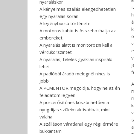
k
nyaraláskor
t
A kényelmes szállás elengedhetetlen
h
egy nyaralás során
á
A legénybúcsú története
k
A motoros kabát is összehozhatja az
ö
embereket
v
A nyaralás alatt is monitorozni kell a
e
vércukorszintet
v
A nyaralás, telelés gyakran inspiráló
j
lehet
f
A padlóból áradó melegnél nincs is
jobb
A
A PCMENTOR megoldja, hogy ne az én
m
feladatom legyen
A porcerősítőnek köszönhetően a
k
nyugdíjas szüleim aktívabbak, mint
v
valaha
t
A szálláson váratlanul egy régi érmére
a
bukkantam