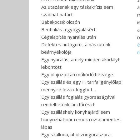
Az utazásnak egy táskakrízis sem
a
szabhat határt
m
Babakocsik olcsón
i
Bentlakás a gyógyulásért
a
Cégalapítás nyaralás után
r
Defektes autógumi, a nászutunk
é
beárnyékolója
m
Egy nyaralás, amely minden akadályt
lebontott
Egy olajozottan működő hétvége.
Egy szállás és egy H tarifa igénylőlap
mennyire összefügghet…
Egy szállás foglalás gyorsaságával
rendelhetünk láncfűrészt
Egy szálláshely konyhájáról sem
hiányozhat pár remek rozsdamentes
lábas
Egy szálloda, ahol zongoraszóra