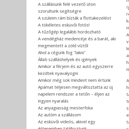
m
A szállásunk felé vezető úton
I
szorultunk segítségre
r
A szüleim rám bízták a flottakezelést
k
A tökéletes esküvői fotós!
m
A tűzőgép legalább hordozható
A
A vendégház medencéje és a barát, aki
v
megmentett a zöld víztől
l
Ahol a cégünk fog "lakni"
a
Állati szálláshelyek és igények
h
Amikor a férjem és az autó egyszerre
i
kezdtek nyavalyogni
Amikor még sok mindent nem értünk
A
Apámat teljesen megváltoztatta az új
h
napelem rendszer a tetőn – éljen az
t
ingyen nyaralás
t
Az anyagiasság mesterfoka
s
Az autóm a szállásom
e
Az esküvői videós, akivel egy
t
étteremben találkoztunk
s