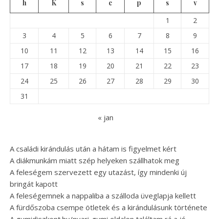
h
K
s
c
p
s
v
1
2
3
4
5
6
7
8
9
10
11
12
13
14
15
16
17
18
19
20
21
22
23
24
25
26
27
28
29
30
31
« jan
A családi kirándulás után a hátam is figyelmet kért
A diákmunkám miatt szép helyeken szállhatok meg
A feleségem szervezett egy utazást, így mindenki új
bringát kapott
A feleségemnek a nappaliba a szálloda üveglapja kellett
A fürdőszoba csempe ötletek és a kirándulásunk története