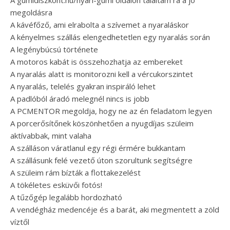
A gumidiszkont.hu/nyari-gumi oldalon találtam rá a jó
megoldásra
A kávéfőző, ami elrabolta a szívemet a nyaraláskor
A kényelmes szállás elengedhetetlen egy nyaralás során
A legénybúcsú története
A motoros kabát is összehozhatja az embereket
A nyaralás alatt is monitorozni kell a vércukorszintet
A nyaralás, telelés gyakran inspiráló lehet
A padlóból áradó melegnél nincs is jobb
A PCMENTOR megoldja, hogy ne az én feladatom legyen
A porcerősítőnek köszönhetően a nyugdíjas szüleim
aktívabbak, mint valaha
A szálláson váratlanul egy régi érmére bukkantam
A szállásunk felé vezető úton szorultunk segítségre
A szüleim rám bízták a flottakezelést
A tökéletes esküvői fotós!
A tűzőgép legalább hordozható
A vendégház medencéje és a barát, aki megmentett a zöld
víztől