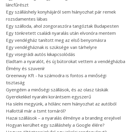
láncfűrészt
Egy szálláshely konyhájáról sem hiányozhat pár remek
rozsdamentes lábas
Egy szálloda, ahol zongoraszóra tangóztak Budapesten
Egy tönkretett családi nyaralás után elvonóra mentem
Egy vendégház tanított meg az első benyomásra
Egy vendégháznak is szüksége van tárhelyre
Egy visegrádi autós kikapcsolódás
Eladtam a nyaralót, és új bútorokat vettem a vendégházba
Élmény és szuvenír
Greenway Kft - ha számodra is fontos a minőségi
tisztaság
Gyengéim a minőségi szállások, és az olasz táskák
Gyerekekkel nyaralni korántsem egyszerű
Ha síelni megyünk, a hólánc nem hiányozhat az autóból
Hallottál már a tsmt tornáról?
Hazai szállások – a nyaralás élménye a branding erejével
Hogyan kerülhet egy szálláshely a Google élére?