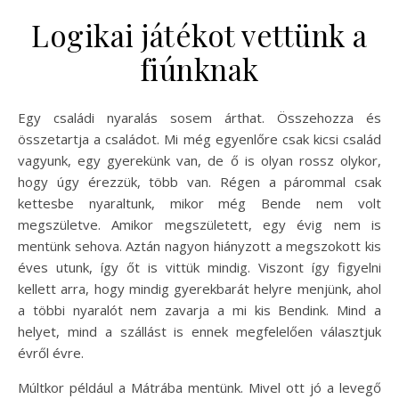
Logikai játékot vettünk a
fiúnknak
Egy családi nyaralás sosem árthat. Összehozza és
összetartja a családot. Mi még egyenlőre csak kicsi család
vagyunk, egy gyerekünk van, de ő is olyan rossz olykor,
hogy úgy érezzük, több van. Régen a párommal csak
kettesbe nyaraltunk, mikor még Bende nem volt
megszületve. Amikor megszületett, egy évig nem is
mentünk sehova. Aztán nagyon hiányzott a megszokott kis
éves utunk, így őt is vittük mindig. Viszont így figyelni
kellett arra, hogy mindig gyerekbarát helyre menjünk, ahol
a többi nyaralót nem zavarja a mi kis Bendink. Mind a
helyet, mind a szállást is ennek megfelelően választjuk
évről évre.
Múltkor például a Mátrába mentünk. Mivel ott jó a levegő