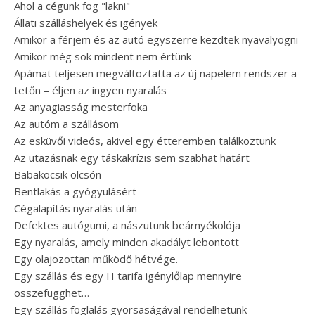
Ahol a cégünk fog "lakni"
Állati szálláshelyek és igények
Amikor a férjem és az autó egyszerre kezdtek nyavalyogni
Amikor még sok mindent nem értünk
Apámat teljesen megváltoztatta az új napelem rendszer a
tetőn – éljen az ingyen nyaralás
Az anyagiasság mesterfoka
Az autóm a szállásom
Az esküvői videós, akivel egy étteremben találkoztunk
Az utazásnak egy táskakrízis sem szabhat határt
Babakocsik olcsón
Bentlakás a gyógyulásért
Cégalapítás nyaralás után
Defektes autógumi, a nászutunk beárnyékolója
Egy nyaralás, amely minden akadályt lebontott
Egy olajozottan működő hétvége.
Egy szállás és egy H tarifa igénylőlap mennyire
összefügghet…
Egy szállás foglalás gyorsaságával rendelhetünk