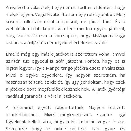
Annyi volt a választék, hogy nem is tudtam eldönteni, hogy
melyik legyen. Végül kiválasztottam egy rubik gömböt. Még
sosem hallottam erről a típusról, de jónak tűnt. És a
weboldalon több kép is van fent minden egyes játékról,
meg van határozva a korcsoport, hogy kislánynak vagy
kisfiúnak ajánlják, és némelyeknél értékelés is volt.
Emellé még egy másik játékot is szerettem volna, amivel
szintén tud egyedül is akár játszani. Fontos, hogy ez is
logikai legyen, így a Mango tango játékra esett a választás.
Mivel ő egyke egyenlőre, így nagyon szeretném, ha
hasznosan töltené az idejét, így úgy gondoltam, hogy ezek
a játékok pont megfelelőek lesznek neki. A játék gyártója
ráadásul garanciát is vállal a játékokra.
A férjemmel együtt rábólintottunk. Nagyon tetszett
mindkettőnknek. Mivel meglepetésnek szántuk, így
figyelnünk kellett arra, hogy a kis lurkó ne vegye észre.
Szerencse, hogy az online rendelés ilyen gyors és