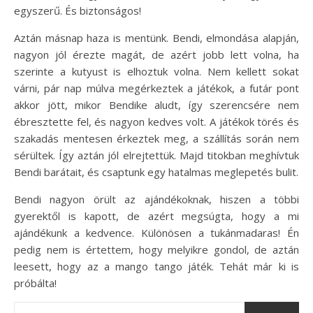
egyszerű. És biztonságos!
Aztán másnap haza is mentünk. Bendi, elmondása alapján,
nagyon jól érezte magát, de azért jobb lett volna, ha
szerinte a kutyust is elhoztuk volna. Nem kellett sokat
várni, pár nap múlva megérkeztek a játékok, a futár pont
akkor jött, mikor Bendike aludt, így szerencsére nem
ébresztette fel, és nagyon kedves volt. A játékok törés és
szakadás mentesen érkeztek meg, a szállítás során nem
sérültek. Így aztán jól elrejtettük. Majd titokban meghívtuk
Bendi barátait, és csaptunk egy hatalmas meglepetés bulit.
Bendi nagyon örült az ajándékoknak, hiszen a többi
gyerektől is kapott, de azért megsúgta, hogy a mi
ajándékunk a kedvence. Különösen a tukánmadaras! Én
pedig nem is értettem, hogy melyikre gondol, de aztán
leesett, hogy az a mango tango játék. Tehát már ki is
próbálta!