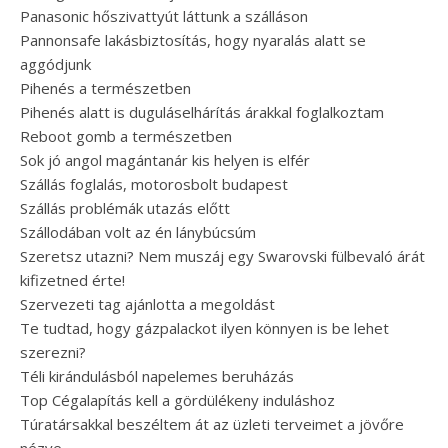
Panasonic hőszivattyút láttunk a szálláson
Pannonsafe lakásbiztosítás, hogy nyaralás alatt se
aggódjunk
Pihenés a természetben
Pihenés alatt is duguláselhárítás árakkal foglalkoztam
Reboot gomb a természetben
Sok jó angol magántanár kis helyen is elfér
Szállás foglalás, motorosbolt budapest
Szállás problémák utazás előtt
Szállodában volt az én lánybúcsúm
Szeretsz utazni? Nem muszáj egy Swarovski fülbevaló árát
kifizetned érte!
Szervezeti tag ajánlotta a megoldást
Te tudtad, hogy gázpalackot ilyen könnyen is be lehet
szerezni?
Téli kirándulásból napelemes beruházás
Top Cégalapítás kell a gördülékeny induláshoz
Túratársakkal beszéltem át az üzleti terveimet a jövőre