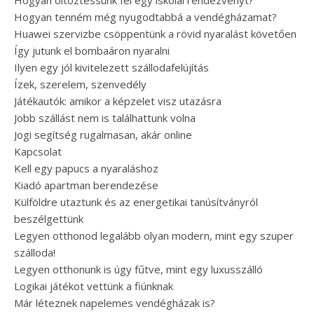
Hogyan öltöztessünk fel egy iskolai rendezvényt?
Hogyan tenném még nyugodtabbá a vendégházamat?
Huawei szervizbe csöppentünk a rövid nyaralást követően
Így jutunk el bombaáron nyaralni
Ilyen egy jól kivitelezett szállodafelújítás
Ízek, szerelem, szenvedély
Játékautók: amikor a képzelet visz utazásra
Jobb szállást nem is találhattunk volna
Jogi segítség rugalmasan, akár online
Kapcsolat
Kell egy papucs a nyaraláshoz
Kiadó apartman berendezése
Külföldre utaztunk és az energetikai tanúsítványról
beszélgettünk
Legyen otthonod legalább olyan modern, mint egy szuper
szálloda!
Legyen otthonunk is úgy fűtve, mint egy luxusszálló
Logikai játékot vettünk a fiúnknak
Már léteznek napelemes vendégházak is?