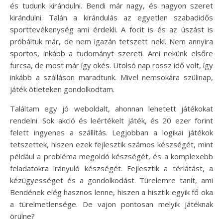
és tudunk kirándulni. Bendi már nagy, és nagyon szeret
kirándulni. Talán a kirándulás az egyetlen szabadidős
sporttevékenység ami érdekli. A focit is és az úszást is
próbáltuk már, de nem igazán tetszett neki. Nem annyira
sportos, inkább a tudományt szereti. Ami nekünk elsőre
furcsa, de most már így okés. Utolsó nap rossz idő volt, így
inkább a szálláson maradtunk. Mivel nemsokára szülinap,
játék ötleteken gondolkodtam.
Találtam egy jó weboldalt, ahonnan lehetett játékokat
rendelni. Sok akció és leértékelt játék, és 20 ezer forint
felett ingyenes a szállítás. Legjobban a logikai játékok
tetszettek, hiszen ezek fejlesztik számos készségét, mint
például a probléma megoldó készségét, és a komplexebb
feladatokra irányuló készségét. Fejlesztik a térlátást, a
kézügyességet és a gondolkodást. Türelemre tanít, ami
Bendének elég hasznos lenne, hiszen a hisztik egyik fő oka
a türelmetlensége. De vajon pontosan melyik játéknak
örülne?