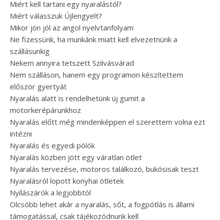
Miért kell tartani egy nyaralástól?
Miért válasszuk Újlengyelt?
Mikor jön jól az angol nyelvtanfolyam
Ne fizessünk, ha munkánk miatt kell elvezetnünk a
szállásunkig
Nekem annyira tetszett Szilvásvárad
Nem szálláson, hanem egy programon készítettem
először gyertyát
Nyaralás alatt is rendelhetünk új gumit a
motorkerépárunkhoz
Nyaralás előtt még mindenképpen el szerettem volna ezt
intézni
Nyaralás és egyedi pólók
Nyaralás közben jött egy váratlan ötlet
Nyaralás tervezése, motoros találkozó, bukósisak teszt
Nyaralásról lopott konyhai ötletek
Nyílászárók a legjobbtól
Olcsóbb lehet akár a nyaralás, sőt, a fogpótlás is állami
támogatással, csak tájékozódnunk kell