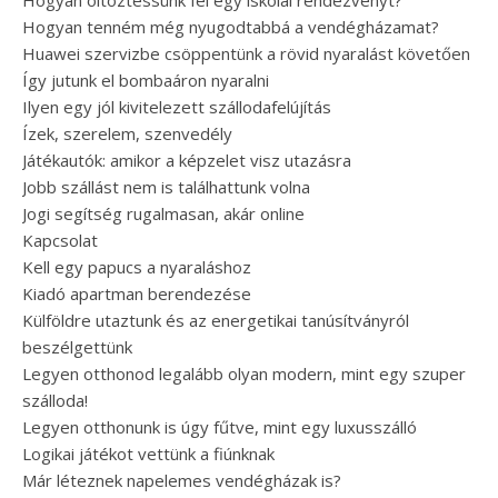
Hogyan öltöztessünk fel egy iskolai rendezvényt?
Hogyan tenném még nyugodtabbá a vendégházamat?
Huawei szervizbe csöppentünk a rövid nyaralást követően
Így jutunk el bombaáron nyaralni
Ilyen egy jól kivitelezett szállodafelújítás
Ízek, szerelem, szenvedély
Játékautók: amikor a képzelet visz utazásra
Jobb szállást nem is találhattunk volna
Jogi segítség rugalmasan, akár online
Kapcsolat
Kell egy papucs a nyaraláshoz
Kiadó apartman berendezése
Külföldre utaztunk és az energetikai tanúsítványról
beszélgettünk
Legyen otthonod legalább olyan modern, mint egy szuper
szálloda!
Legyen otthonunk is úgy fűtve, mint egy luxusszálló
Logikai játékot vettünk a fiúnknak
Már léteznek napelemes vendégházak is?