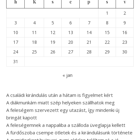
h
K
s
c
p
s
v
1
2
3
4
5
6
7
8
9
10
11
12
13
14
15
16
17
18
19
20
21
22
23
24
25
26
27
28
29
30
31
« jan
A családi kirándulás után a hátam is figyelmet kért
A diákmunkám miatt szép helyeken szállhatok meg
A feleségem szervezett egy utazást, így mindenki új
bringát kapott
A feleségemnek a nappaliba a szálloda üveglapja kellett
A fürdőszoba csempe ötletek és a kirándulásunk története