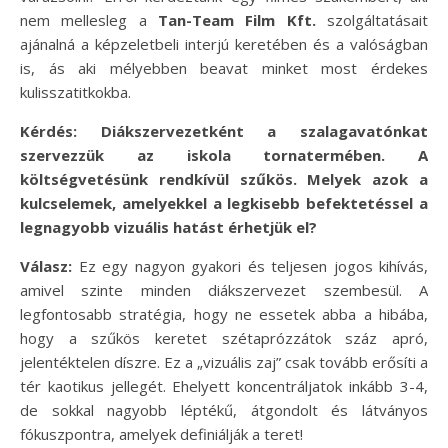
nem mellesleg a
Tan-Team Film Kft.
szolgáltatásait
ajánalná a képzeletbeli interjú keretében és a valóságban
is, ás aki mélyebben beavat minket most érdekes
kulisszatitkokba.
Kérdés: Diákszervezetként a szalagavatónkat
szervezzük az iskola tornatermében. A
költségvetésünk rendkívül szűkös. Melyek azok a
kulcselemek, amelyekkel a legkisebb befektetéssel a
legnagyobb vizuális hatást érhetjük el?
Válasz:
Ez egy nagyon gyakori és teljesen jogos kihívás,
amivel szinte minden diákszervezet szembesül. A
legfontosabb stratégia, hogy ne essetek abba a hibába,
hogy a szűkös keretet szétaprózzátok száz apró,
jelentéktelen díszre. Ez a „vizuális zaj” csak tovább erősíti a
tér kaotikus jellegét. Ehelyett koncentráljatok inkább 3-4,
de sokkal nagyobb léptékű, átgondolt és látványos
fókuszpontra, amelyek definiálják a teret!