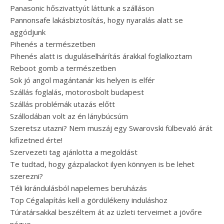
Panasonic hőszivattyút láttunk a szálláson
Pannonsafe lakásbiztosítás, hogy nyaralás alatt se
aggódjunk
Pihenés a természetben
Pihenés alatt is duguláselhárítás árakkal foglalkoztam
Reboot gomb a természetben
Sok jó angol magántanár kis helyen is elfér
Szállás foglalás, motorosbolt budapest
Szállás problémák utazás előtt
Szállodában volt az én lánybúcsúm
Szeretsz utazni? Nem muszáj egy Swarovski fülbevaló árát
kifizetned érte!
Szervezeti tag ajánlotta a megoldást
Te tudtad, hogy gázpalackot ilyen könnyen is be lehet
szerezni?
Téli kirándulásból napelemes beruházás
Top Cégalapítás kell a gördülékeny induláshoz
Túratársakkal beszéltem át az üzleti terveimet a jövőre