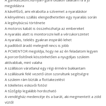
A gumidiszkont.hu/nyari-gumi oldalon találtam rá a jó
megoldásra
A kávéfőző, ami elrabolta a szívemet a nyaraláskor
A kényelmes szállás elengedhetetlen egy nyaralás során
A legénybúcsú története
A motoros kabát is összehozhatja az embereket
A nyaralás alatt is monitorozni kell a vércukorszintet
A nyaralás, telelés gyakran inspiráló lehet
A padlóból áradó melegnél nincs is jobb
A PCMENTOR megoldja, hogy ne az én feladatom legyen
A porcerősítőnek köszönhetően a nyugdíjas szüleim
aktívabbak, mint valaha
A szálláson váratlanul egy régi érmére bukkantam
A szállásunk felé vezető úton szorultunk segítségre
A szüleim rám bízták a flottakezelést
A tökéletes esküvői fotós!
A tűzőgép legalább hordozható
A vendégház medencéje és a barát, aki megmentett a zöld
víztől