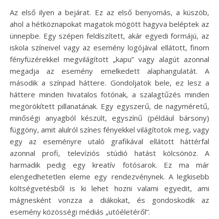
Az első ilyen a bejárat. Ez az első benyomás, a küszöb,
ahol a hétköznapokat magatok mögött hagyva beléptek az
ünnepbe. Egy szépen feldíszített, akár egyedi formájú, az
iskola színeivel vagy az esemény logójával ellátott, finom
fényfüzérekkel megvilágított „kapu” vagy alagút azonnal
megadja az esemény emelkedett alaphangulatát. A
második a színpad háttere. Gondoljatok bele, ez lesz a
háttere minden hivatalos fotónak, a szalagtűzés minden
megörökített pillanatának. Egy egyszerű, de nagyméretű,
minőségi anyagból készült, egyszínű (például bársony)
függöny, amit alulról színes fényekkel világítotok meg, vagy
egy az eseményre utaló grafikával ellátott háttérfal
azonnal profi, televíziós stúdió hatást kölcsönöz. A
harmadik pedig egy kreatív fotósarok. Ez ma már
elengedhetetlen eleme egy rendezvénynek. A legkisebb
költségvetésből is ki lehet hozni valami egyedit, ami
mágnesként vonzza a diákokat, és gondoskodik az
esemény közösségi médiás „utóéletéről”.