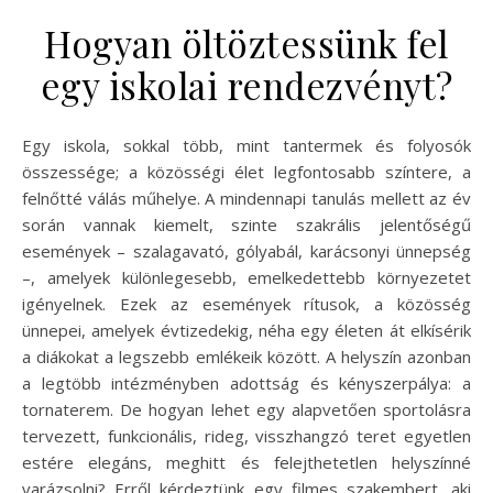
Hogyan öltöztessünk fel
egy iskolai rendezvényt?
Egy iskola, sokkal több, mint tantermek és folyosók
összessége; a közösségi élet legfontosabb színtere, a
felnőtté válás műhelye. A mindennapi tanulás mellett az év
során vannak kiemelt, szinte szakrális jelentőségű
események – szalagavató, gólyabál, karácsonyi ünnepség
–, amelyek különlegesebb, emelkedettebb környezetet
igényelnek. Ezek az események rítusok, a közösség
ünnepei, amelyek évtizedekig, néha egy életen át elkísérik
a diákokat a legszebb emlékeik között. A helyszín azonban
a legtöbb intézményben adottság és kényszerpálya: a
tornaterem. De hogyan lehet egy alapvetően sportolásra
tervezett, funkcionális, rideg, visszhangzó teret egyetlen
estére elegáns, meghitt és felejthetetlen helyszínné
varázsolni? Erről kérdeztünk egy filmes szakembert, aki