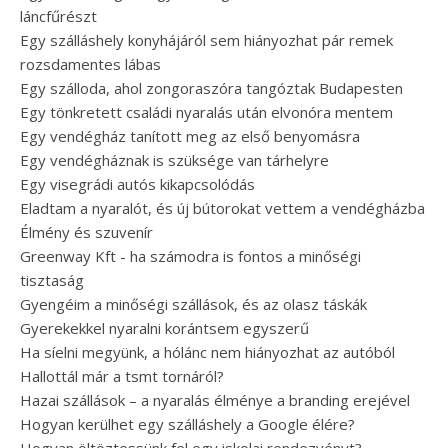
láncfűrészt
Egy szálláshely konyhájáról sem hiányozhat pár remek
rozsdamentes lábas
Egy szálloda, ahol zongoraszóra tangóztak Budapesten
Egy tönkretett családi nyaralás után elvonóra mentem
Egy vendégház tanított meg az első benyomásra
Egy vendégháznak is szüksége van tárhelyre
Egy visegrádi autós kikapcsolódás
Eladtam a nyaralót, és új bútorokat vettem a vendégházba
Élmény és szuvenír
Greenway Kft - ha számodra is fontos a minőségi
tisztaság
Gyengéim a minőségi szállások, és az olasz táskák
Gyerekekkel nyaralni korántsem egyszerű
Ha síelni megyünk, a hólánc nem hiányozhat az autóból
Hallottál már a tsmt tornáról?
Hazai szállások – a nyaralás élménye a branding erejével
Hogyan kerülhet egy szálláshely a Google élére?