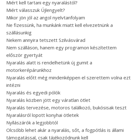
Miért kell tartani egy nyaralástól?
Miért válasszuk Újlengyelt?
Mikor jön jól az angol nyelvtanfolyam
Ne fizessünk, ha munkánk miatt kell elvezetnünk a
szállásunkig
Nekem annyira tetszett Szilvásvárad
Nem szálláson, hanem egy programon készítettem
először gyertyát
Nyaralás alatt is rendelhetünk új gumit a
motorkerépárunkhoz
Nyaralás előtt még mindenképpen el szerettem volna ezt
intézni
Nyaralás és egyedi pólók
Nyaralás közben jött egy váratlan ötlet
Nyaralás tervezése, motoros találkozó, bukósisak teszt
Nyaralásról lopott konyhai ötletek
Nyílászárók a legjobbtól
Olcsóbb lehet akár a nyaralás, sőt, a fogpótlás is állami
támogatással, csak tájékozódnunk kell