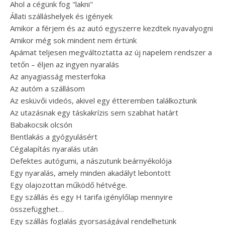
Ahol a cégünk fog "lakni"
Állati szálláshelyek és igények
Amikor a férjem és az autó egyszerre kezdtek nyavalyogni
Amikor még sok mindent nem értünk
Apámat teljesen megváltoztatta az új napelem rendszer a
tetőn – éljen az ingyen nyaralás
Az anyagiasság mesterfoka
Az autóm a szállásom
Az esküvői videós, akivel egy étteremben találkoztunk
Az utazásnak egy táskakrízis sem szabhat határt
Babakocsik olcsón
Bentlakás a gyógyulásért
Cégalapítás nyaralás után
Defektes autógumi, a nászutunk beárnyékolója
Egy nyaralás, amely minden akadályt lebontott
Egy olajozottan működő hétvége.
Egy szállás és egy H tarifa igénylőlap mennyire
összefügghet…
Egy szállás foglalás gyorsaságával rendelhetünk