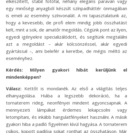
elkészített, stabil fotófal, néhány elegáns paraván vagy
egy minőségi anyagból készült színpadháttér önmagában
is emeli az esemény színvonalát. A mi tapasztalatunk az,
hogy a kevesebb, de profi elem mindig jobb összhatást
kelt, mint a sok, de amatőr megoldás. Cégünk pont az ilyen,
egyedi igényekre specializálódott, és segítünk megtalálni
azt a megoldást – akár kölcsönzéssel, akár egyedi
gyártással –, ami belefér a keretbe, de mégis méltó az
eseményhez.
Kérdés: Milyen gyakori hibát kerüljünk el
mindenképpen?
Válasz:
Kettőt is mondanék. Az első a világítás teljes
elhanyagolása. Hiába a legszebb dekoráció, ha a
tornaterem rideg, neonfényei mindent agyoncsapnak. A
mennyezeti lámpákat érdemes lekapcsolni vagy
letompítani, és inkább hangulatfényeket használni. A másik
gyakori hiba a padló figyelmen kívül hagyása. A tornaterem
csíkos, kopott padlója sokat ronthat az összhatáson. Már