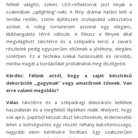
felfelé világító, színes LED-reflektorral (ezt hívják a
szakmában „uplighting”-nak). A fény drámai hatást kelt a
textília redőin, szinte építészeti oszlopokká változtatva
azokat. A rideg tornaterem azonnal egy elegáns,
klubhangulatú térré változik. A fókusz a fények által
megvilágított tánctérre és a színpadra kerül, a zavaró
részletek pedig egyszerűen eltűnnek a jótékony, elegáns
sötétben. Ez a technika sokkal hatásosabb és olcsóbb,
mintha magát a bordásfalat próbálnátok meg díszítgetni.
Kérdés: Félünk attól, hogy a saját készítésű
dekorációk „gagyinak” vagy amatőrnek tűnnek. Van
erre valami megoldás?
Válas
tánctérre és a színpadragi dekorációs kellékek
használatán és a megfelelő léptéken múlik. Ahelyett, hogy
sok apró, papírból készült díszt készítenétek, érdemesebb
lehet a költségvetés egy részét néhány kulcsfontosságú,
nagyobb elem bérlésére fordítani. Egy szakszerűen