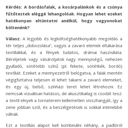
Kérdés: A bordásfalak, a kosárpalánkok és a csúnya
fűtőtestek eléggé lehangolóak. Hogyan lehet ezeket
hatékonyan eltüntetni anélkül, hogy vagyonokat
költenénk?
Válasz:
A legjobb és legköltséghatékonyabb megoldás a
tér teljes „dobozolása”, vagyis a zavaró elemek eltakarása
textíliákkal, és a fények tudatos, drámai használata.
Béreljetek vagy vásároljatok nagy mennyiségű, nehezen
gyulladó, sötétebb színű (pl. fekete, sötétkék, bordó)
textíliát. Ezeket a mennyezetről belógatva, a falak mentén
végigfuttatva teljesen el lehet takarni a zavaró elemeket,
és egy új, belső, színházi teret lehet létrehozni. Ez
nemcsak vizuálisan hatásos, de akusztikailag is csodát tesz:
a textil elnyeli a tornaterem kellemetlen visszhangját, így a
zene jobban szól, és a beszélgetések is sokkal intimebbé
válnak.
Ezt a textíliás alapot kell kombinálni néhány, a padlóról