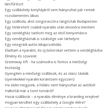
láncfűrészt
Egy szálláshely konyhájáról sem hiányozhat pár remek
rozsdamentes lábas
Egy szálloda, ahol zongoraszóra tangóztak Budapesten
Egy tönkretett családi nyaralás után elvonóra mentem
Egy vendégház tanított meg az első benyomásra
Egy vendégháznak is szüksége van tárhelyre
Egy visegrádi autós kikapcsolódás
Eladtam a nyaralót, és új bútorokat vettem a vendégházba
Élmény és szuvenír
Greenway Kft - ha számodra is fontos a minőségi
tisztaság
Gyengéim a minőségi szállások, és az olasz táskák
Gyerekekkel nyaralni korántsem egyszerű
Ha síelni megyünk, a hólánc nem hiányozhat az autóból
Hallottál már a tsmt tornáról?
Hazai szállások – a nyaralás élménye a branding erejével
Hogyan kerülhet egy szálláshely a Google élére?