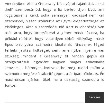
Amennyiben élsz a Greenway Kft nyújtott ajánlattal, azzal
„kell” szembesülnöd, hogy a fix bérleti díjon kívül, ami
rögzítésre is kerül, soha semmilyen kiadással nem kell
számolnod, hiszen számukra az ügyfél elégedettsége az
elsődleges. Akár a szerződési idő alatt is lehetőség van
akár arra, hogy kicseréltesd a gépet másik típusra, ha
például rájöttél, hogy valamilyen okból kifolyólag másik
típus bizonyulna számodra ideálisnak. Nincsenek téged
terhelő javítási költségek sem: amennyiben ilyenre van
szükség, mindent a Greenway áll! Minden gépük és
szolgáltatásuk egyaránt nagyon magas színvonalat
képvisel – bármilyen környezetbe meg tudod találni a
számodra megfelelő takarítógépet, akár ipari célokra is. Én
maximálisan ajánlom őket, ha a tisztaság számodra is
fontos!
Keresés