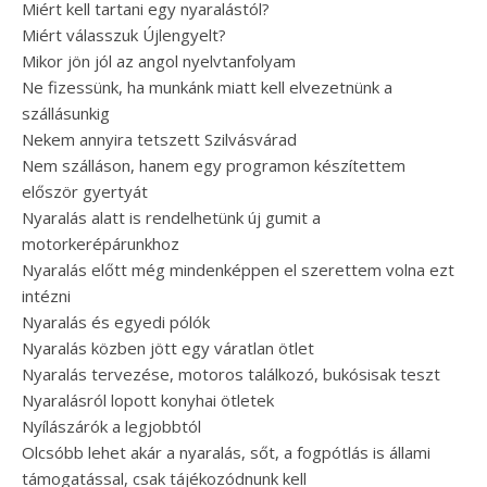
Miért kell tartani egy nyaralástól?
Miért válasszuk Újlengyelt?
Mikor jön jól az angol nyelvtanfolyam
Ne fizessünk, ha munkánk miatt kell elvezetnünk a
szállásunkig
Nekem annyira tetszett Szilvásvárad
Nem szálláson, hanem egy programon készítettem
először gyertyát
Nyaralás alatt is rendelhetünk új gumit a
motorkerépárunkhoz
Nyaralás előtt még mindenképpen el szerettem volna ezt
intézni
Nyaralás és egyedi pólók
Nyaralás közben jött egy váratlan ötlet
Nyaralás tervezése, motoros találkozó, bukósisak teszt
Nyaralásról lopott konyhai ötletek
Nyílászárók a legjobbtól
Olcsóbb lehet akár a nyaralás, sőt, a fogpótlás is állami
támogatással, csak tájékozódnunk kell