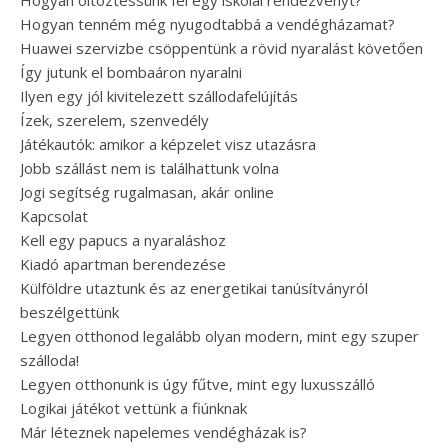
Hogyan öltöztessünk fel egy iskolai rendezvényt?
Hogyan tenném még nyugodtabbá a vendégházamat?
Huawei szervizbe csöppentünk a rövid nyaralást követően
Így jutunk el bombaáron nyaralni
Ilyen egy jól kivitelezett szállodafelújítás
Ízek, szerelem, szenvedély
Játékautók: amikor a képzelet visz utazásra
Jobb szállást nem is találhattunk volna
Jogi segítség rugalmasan, akár online
Kapcsolat
Kell egy papucs a nyaraláshoz
Kiadó apartman berendezése
Külföldre utaztunk és az energetikai tanúsítványról
beszélgettünk
Legyen otthonod legalább olyan modern, mint egy szuper
szálloda!
Legyen otthonunk is úgy fűtve, mint egy luxusszálló
Logikai játékot vettünk a fiúnknak
Már léteznek napelemes vendégházak is?