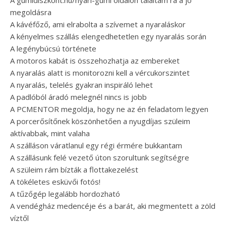
A gumidiszkont.hu/nyari-gumi oldalon találtam rá a jó
megoldásra
A kávéfőző, ami elrabolta a szívemet a nyaraláskor
A kényelmes szállás elengedhetetlen egy nyaralás során
A legénybúcsú története
A motoros kabát is összehozhatja az embereket
A nyaralás alatt is monitorozni kell a vércukorszintet
A nyaralás, telelés gyakran inspiráló lehet
A padlóból áradó melegnél nincs is jobb
A PCMENTOR megoldja, hogy ne az én feladatom legyen
A porcerősítőnek köszönhetően a nyugdíjas szüleim
aktívabbak, mint valaha
A szálláson váratlanul egy régi érmére bukkantam
A szállásunk felé vezető úton szorultunk segítségre
A szüleim rám bízták a flottakezelést
A tökéletes esküvői fotós!
A tűzőgép legalább hordozható
A vendégház medencéje és a barát, aki megmentett a zöld
víztől