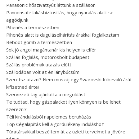
Panasonic hőszivattyút láttunk a szálláson
Pannonsafe lakásbiztosítás, hogy nyaralás alatt se
aggódjunk
Pihenés a természetben
Pihenés alatt is duguláselhárítás árakkal foglalkoztam
Reboot gomb a természetben
Sok jó angol magántanár kis helyen is elfér
Szállás foglalás, motorosbolt budapest
Szállás problémák utazás előtt
Szállodában volt az én lánybúcsúm
Szeretsz utazni? Nem muszáj egy Swarovski fülbevaló árát
kifizetned érte!
Szervezeti tag ajánlotta a megoldást
Te tudtad, hogy gázpalackot ilyen könnyen is be lehet
szerezni?
Téli kirándulásból napelemes beruházás
Top Cégalapítás kell a gördülékeny induláshoz
Túratársakkal beszéltem át az üzleti terveimet a jövőre