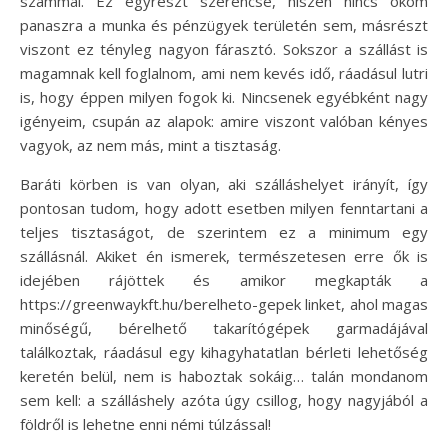
számmal. Ez egyrészt szerencse, hiszen nincs okom
panaszra a munka és pénzügyek területén sem, másrészt
viszont ez tényleg nagyon fárasztó. Sokszor a szállást is
magamnak kell foglalnom, ami nem kevés idő, ráadásul lutri
is, hogy éppen milyen fogok ki. Nincsenek egyébként nagy
igényeim, csupán az alapok: amire viszont valóban kényes
vagyok, az nem más, mint a tisztaság.
Baráti körben is van olyan, aki szálláshelyet irányít, így
pontosan tudom, hogy adott esetben milyen fenntartani a
teljes tisztaságot, de szerintem ez a minimum egy
szállásnál. Akiket én ismerek, természetesen erre ők is
idejében rájöttek és amikor megkapták a
https://greenwaykft.hu/berelheto-gepek linket, ahol magas
minőségű, bérelhető takarítógépek garmadájával
találkoztak, ráadásul egy kihagyhatatlan bérleti lehetőség
keretén belül, nem is haboztak sokáig… talán mondanom
sem kell: a szálláshely azóta úgy csillog, hogy nagyjából a
földről is lehetne enni némi túlzással!