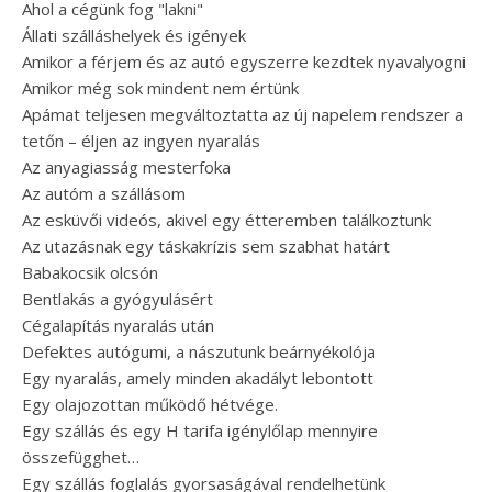
Ahol a cégünk fog "lakni"
Állati szálláshelyek és igények
Amikor a férjem és az autó egyszerre kezdtek nyavalyogni
Amikor még sok mindent nem értünk
Apámat teljesen megváltoztatta az új napelem rendszer a
tetőn – éljen az ingyen nyaralás
Az anyagiasság mesterfoka
Az autóm a szállásom
Az esküvői videós, akivel egy étteremben találkoztunk
Az utazásnak egy táskakrízis sem szabhat határt
Babakocsik olcsón
Bentlakás a gyógyulásért
Cégalapítás nyaralás után
Defektes autógumi, a nászutunk beárnyékolója
Egy nyaralás, amely minden akadályt lebontott
Egy olajozottan működő hétvége.
Egy szállás és egy H tarifa igénylőlap mennyire
összefügghet…
Egy szállás foglalás gyorsaságával rendelhetünk