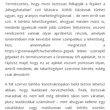
Természetes, hogy most biztosan felkapják a fejüket a
„kihagyhatatlan” szó látására. Költői túlzásnak tűnhet
ugyan, egy aranyos marketingfogásnak – de nem erről van
szó. A bérlési lehetőségeket, ahogyan minden mást is,
mindenki igyekszik minél jobb színben feltüntetni, viszont
rendszerint vannak olyan apróbetűs részek, amelyek
ismeretében már kevésbé lenne szimpatikus a lehetőség.
Nos, amennyiben megnézed a
https://greenwaykft.hu/berelheto-gepek linken szereplő
gépeket és természetesen a Greenway Kft ajánlatát, te is
rájössz majd, hogy ez az ajánlat viszont pontosan olyan,
amiről mindenki, aki takarítógépet szeretne bérelni, eddig
csak álmodott!
A full szerviz bérlési konstrukciójukon belül biztos lehetsz
abban, hogy kiadásaid tervezhetőek, fixek, biztosak
maradnak és nem kell még elméleti síkon sem váratlan,
plusz kiadásokkal számolnod – mint ahogyan kellene egy
vásárláskor vagy máshonnan való bérlés esetén.