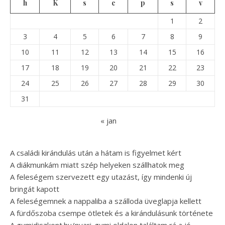
h
K
s
c
p
s
v
1
2
3
4
5
6
7
8
9
10
11
12
13
14
15
16
17
18
19
20
21
22
23
24
25
26
27
28
29
30
31
« jan
A családi kirándulás után a hátam is figyelmet kért
A diákmunkám miatt szép helyeken szállhatok meg
A feleségem szervezett egy utazást, így mindenki új
bringát kapott
A feleségemnek a nappaliba a szálloda üveglapja kellett
A fürdőszoba csempe ötletek és a kirándulásunk története