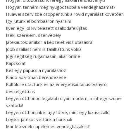
Hogyan öltöztessünk fel egy iskolai rendezvényt?
Hogyan tenném még nyugodtabbá a vendégházamat?
Huawei szervizbe csöppentünk a rövid nyaralást követően
Így jutunk el bombaáron nyaralni
Ilyen egy jól kivitelezett szállodafelújítás
Ízek, szerelem, szenvedély
Játékautók: amikor a képzelet visz utazásra
Jobb szállást nem is találhattunk volna
Jogi segítség rugalmasan, akár online
Kapcsolat
Kell egy papucs a nyaraláshoz
Kiadó apartman berendezése
Külföldre utaztunk és az energetikai tanúsítványról
beszélgettünk
Legyen otthonod legalább olyan modern, mint egy szuper
szálloda!
Legyen otthonunk is úgy fűtve, mint egy luxusszálló
Logikai játékot vettünk a fiúnknak
Már léteznek napelemes vendégházak is?