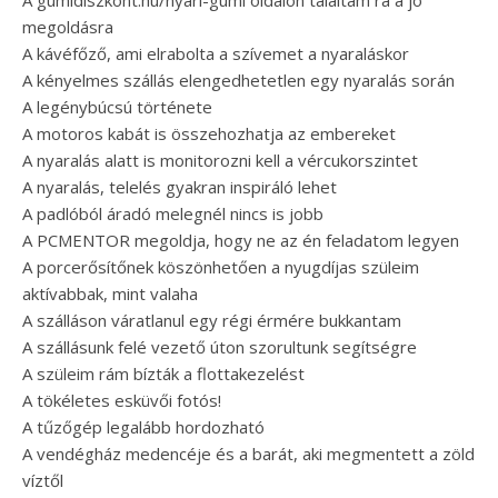
A gumidiszkont.hu/nyari-gumi oldalon találtam rá a jó
megoldásra
A kávéfőző, ami elrabolta a szívemet a nyaraláskor
A kényelmes szállás elengedhetetlen egy nyaralás során
A legénybúcsú története
A motoros kabát is összehozhatja az embereket
A nyaralás alatt is monitorozni kell a vércukorszintet
A nyaralás, telelés gyakran inspiráló lehet
A padlóból áradó melegnél nincs is jobb
A PCMENTOR megoldja, hogy ne az én feladatom legyen
A porcerősítőnek köszönhetően a nyugdíjas szüleim
aktívabbak, mint valaha
A szálláson váratlanul egy régi érmére bukkantam
A szállásunk felé vezető úton szorultunk segítségre
A szüleim rám bízták a flottakezelést
A tökéletes esküvői fotós!
A tűzőgép legalább hordozható
A vendégház medencéje és a barát, aki megmentett a zöld
víztől