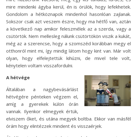
mire mindenki ágyba kerül, én is örülök, hogy lefekhetek.
Gondolom a hétköznapok mindenhol hasonlóan zajlanak.
Sokszor csak azt veszem észre, hogy ma hétfő van, aztán
a következő nap amikor feleszmélek az a szerda, vagy a
csütörtök. Nem mellesleg nálunk csütörtökön viszik a kukát,
még az a szerencse, hogy a szomszéd korábban megy el
otthonról mint mi, így mindig látom hogy kint van. Már volt
olyan, hogy elfelejtettük kihúzni, de mivel tele volt,
kénytelen voltam visszafordulni.
A hétvége
Általában a nagybevásárlást
hétvégére pénteken végzem el,
amíg a gyerekek külön órán
vannak. Ilyenkor elmegyek értük,
elviszem őket, és utána megyek boltba. Ekkor van másfél
órám hogy elintézzek mindent és visszaérjek.