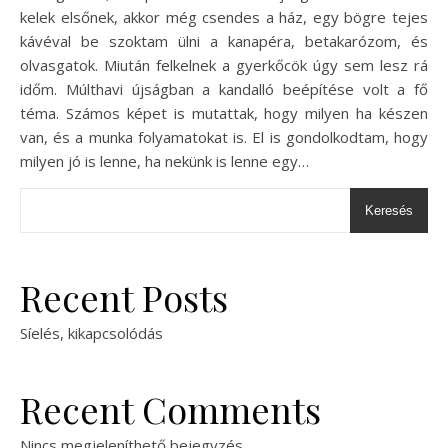
kelek elsőnek, akkor még csendes a ház, egy bögre tejes
kávéval be szoktam ülni a kanapéra, betakarózom, és
olvasgatok. Miután felkelnek a gyerkőcök úgy sem lesz rá
időm. Múlthavi újságban a kandalló beépítése volt a fő
téma. Számos képet is mutattak, hogy milyen ha készen
van, és a munka folyamatokat is. El is gondolkodtam, hogy
milyen jó is lenne, ha nekünk is lenne egy…
Keresés
Recent Posts
Síelés, kikapcsolódás
Recent Comments
Nincs megjeleníthető bejegyzés.