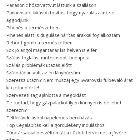
Panasonic hőszivattyút láttunk a szálláson
Pannonsafe lakásbiztosítás, hogy nyaralás alatt se
aggódjunk
Pihenés a természetben
Pihenés alatt is duguláselhárítás árakkal foglalkoztam
Reboot gomb a természetben
Sok jó angol magántanár kis helyen is elfér
Szállás foglalás, motorosbolt budapest
Szállás problémák utazás előtt
Szállodában volt az én lánybúcsúm
Szeretsz utazni? Nem muszáj egy Swarovski fülbevaló árát
kifizetned érte!
Szervezeti tag ajánlotta a megoldást
Te tudtad, hogy gázpalackot ilyen könnyen is be lehet
szerezni?
Téli kirándulásból napelemes beruházás
Top Cégalapítás kell a gördülékeny induláshoz
Túratársakkal beszéltem át az üzleti terveimet a jövőre