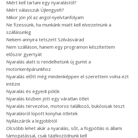
Miért kell tartani egy nyaralástól?
Miért válasszuk Újlengyelt?
Mikor jön jól az angol nyelvtanfolyam
Ne fizessünk, ha munkánk miatt kell elvezetnünk a
szállásunkig
Nekem annyira tetszett Szilvásvárad
Nem szálláson, hanem egy programon készítettem
először gyertyát
Nyaralás alatt is rendelhetünk új gumit a
motorkerépárunkhoz
Nyaralás előtt még mindenképpen el szerettem volna ezt
intézni
Nyaralás és egyedi pólók
Nyaralás közben jött egy váratlan ötlet
Nyaralás tervezése, motoros találkozó, bukósisak teszt
Nyaralásról lopott konyhai ötletek
Nyílászárók a legjobbtól
Olcsóbb lehet akár a nyaralás, sőt, a fogpótlás is állami
támogatással, csak tájékozódnunk kell