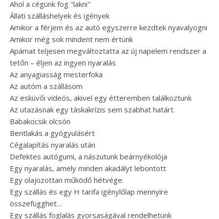
Ahol a cégünk fog "lakni"
Állati szálláshelyek és igények
Amikor a férjem és az autó egyszerre kezdtek nyavalyogni
Amikor még sok mindent nem értünk
Apámat teljesen megváltoztatta az új napelem rendszer a
tetőn – éljen az ingyen nyaralás
Az anyagiasság mesterfoka
Az autóm a szállásom
Az esküvői videós, akivel egy étteremben találkoztunk
Az utazásnak egy táskakrízis sem szabhat határt
Babakocsik olcsón
Bentlakás a gyógyulásért
Cégalapítás nyaralás után
Defektes autógumi, a nászutunk beárnyékolója
Egy nyaralás, amely minden akadályt lebontott
Egy olajozottan működő hétvége.
Egy szállás és egy H tarifa igénylőlap mennyire
összefügghet…
Egy szállás foglalás gyorsaságával rendelhetünk