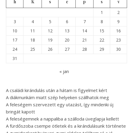
h
K
s
c
p
s
v
1
2
3
4
5
6
7
8
9
10
11
12
13
14
15
16
17
18
19
20
21
22
23
24
25
26
27
28
29
30
31
« jan
A családi kirándulás után a hátam is figyelmet kért
A diákmunkám miatt szép helyeken szállhatok meg
A feleségem szervezett egy utazást, így mindenki új
bringát kapott
A feleségemnek a nappaliba a szálloda üveglapja kellett
A fürdőszoba csempe ötletek és a kirándulásunk története