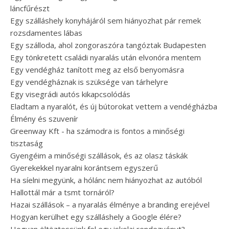
láncfűrészt
Egy szálláshely konyhájáról sem hiányozhat pár remek
rozsdamentes lábas
Egy szálloda, ahol zongoraszóra tangóztak Budapesten
Egy tönkretett családi nyaralás után elvonóra mentem
Egy vendégház tanított meg az első benyomásra
Egy vendégháznak is szüksége van tárhelyre
Egy visegrádi autós kikapcsolódás
Eladtam a nyaralót, és új bútorokat vettem a vendégházba
Élmény és szuvenír
Greenway Kft - ha számodra is fontos a minőségi
tisztaság
Gyengéim a minőségi szállások, és az olasz táskák
Gyerekekkel nyaralni korántsem egyszerű
Ha síelni megyünk, a hólánc nem hiányozhat az autóból
Hallottál már a tsmt tornáról?
Hazai szállások – a nyaralás élménye a branding erejével
Hogyan kerülhet egy szálláshely a Google élére?