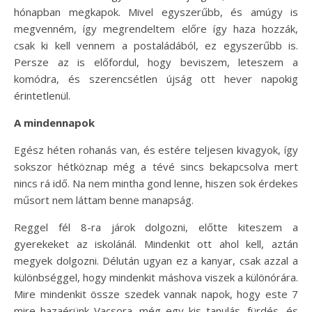
hónapban megkapok. Mivel egyszerűbb, és amúgy is
megvenném, így megrendeltem előre így haza hozzák,
csak ki kell vennem a postaládából, ez egyszerűbb is.
Persze az is előfordul, hogy beviszem, leteszem a
komódra, és szerencsétlen újság ott hever napokig
érintetlenül.
A mindennapok
Egész héten rohanás van, és estére teljesen kivagyok, így
sokszor hétköznap még a tévé sincs bekapcsolva mert
nincs rá idő. Na nem mintha gond lenne, hiszen sok érdekes
műsort nem láttam benne manapság.
Reggel fél 8-ra járok dolgozni, előtte kiteszem a
gyerekeket az iskolánál. Mindenkit ott ahol kell, aztán
megyek dolgozni. Délután ugyan ez a kanyar, csak azzal a
különbséggel, hogy mindenkit máshova viszek a különórára.
Mire mindenkit össze szedek vannak napok, hogy este 7
mire hazaérünk Vacsora, még egy kis tanulás, fürdés, és