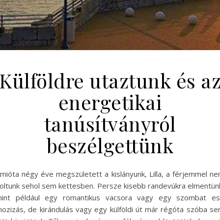
Külföldre utaztunk és a
energetikai
tanúsítványról
beszélgettünk
mióta négy éve megszületett a kislányunk, Lilla, a férjemmel n
oltunk sehol sem kettesben. Persze kisebb randevúkra elmentün
int például egy romantikus vacsora vagy egy szombat es
ozizás, de kirándulás vagy egy külföldi út már régóta szóba s