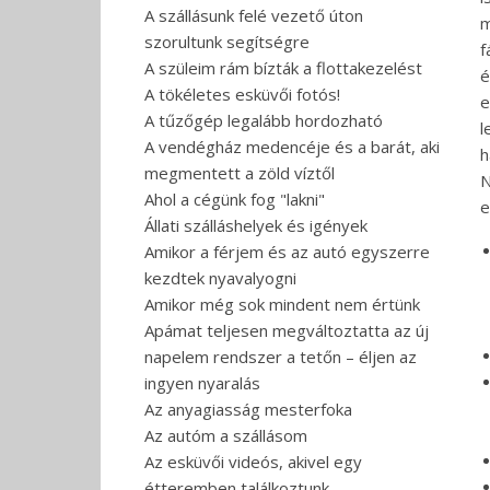
A szállásunk felé vezető úton
m
szorultunk segítségre
f
A szüleim rám bízták a flottakezelést
é
A tökéletes esküvői fotós!
e
A tűzőgép legalább hordozható
l
A vendégház medencéje és a barát, aki
h
megmentett a zöld víztől
N
Ahol a cégünk fog "lakni"
e
Állati szálláshelyek és igények
Amikor a férjem és az autó egyszerre
kezdtek nyavalyogni
Amikor még sok mindent nem értünk
Apámat teljesen megváltoztatta az új
napelem rendszer a tetőn – éljen az
ingyen nyaralás
Az anyagiasság mesterfoka
Az autóm a szállásom
Az esküvői videós, akivel egy
étteremben találkoztunk