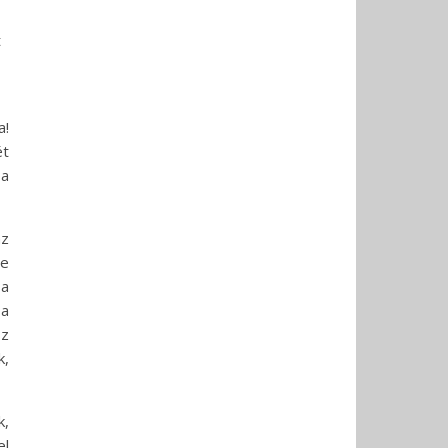
t
a!
ét
 a
az
te
 a
 a
sz
k,
k,
l