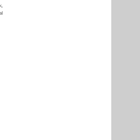
k,
al