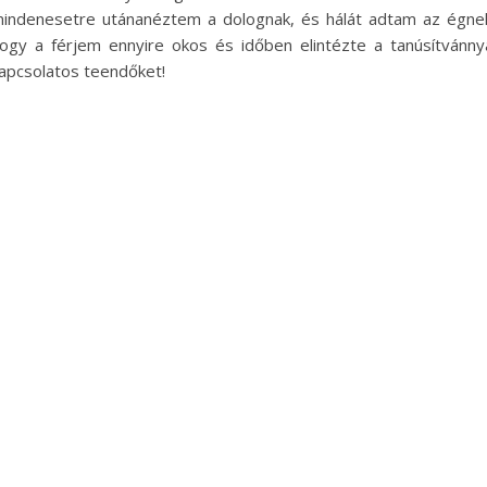
indenesetre utánanéztem a dolognak, és hálát adtam az égne
ogy a férjem ennyire okos és időben elintézte a tanúsítvánny
apcsolatos teendőket!