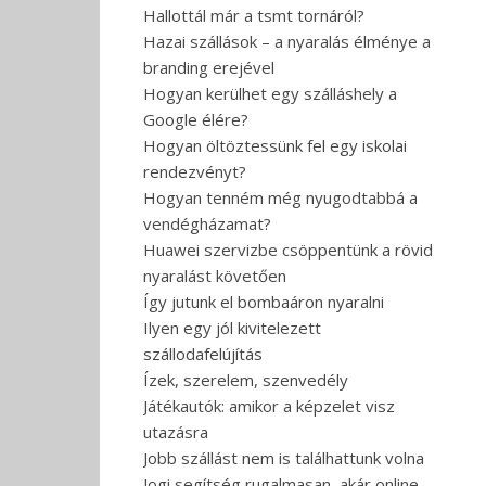
Hallottál már a tsmt tornáról?
Hazai szállások – a nyaralás élménye a
branding erejével
Hogyan kerülhet egy szálláshely a
Google élére?
Hogyan öltöztessünk fel egy iskolai
rendezvényt?
Hogyan tenném még nyugodtabbá a
vendégházamat?
Huawei szervizbe csöppentünk a rövid
nyaralást követően
Így jutunk el bombaáron nyaralni
Ilyen egy jól kivitelezett
szállodafelújítás
Ízek, szerelem, szenvedély
Játékautók: amikor a képzelet visz
utazásra
Jobb szállást nem is találhattunk volna
Jogi segítség rugalmasan, akár online