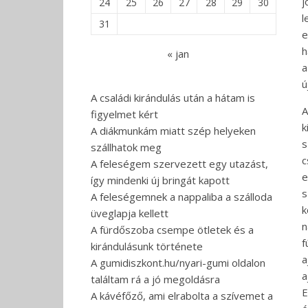
j
24
25
26
27
28
29
30
l
31
e
h
« jan
a
ú
A családi kirándulás után a hátam is
A
figyelmet kért
k
A diákmunkám miatt szép helyeken
s
szállhatok meg
c
A feleségem szervezett egy utazást,
e
így mindenki új bringát kapott
s
A feleségemnek a nappaliba a szálloda
k
üveglapja kellett
n
A fürdőszoba csempe ötletek és a
f
kirándulásunk története
A gumidiszkont.hu/nyari-gumi oldalon
a
találtam rá a jó megoldásra
E
A kávéfőző, ami elrabolta a szívemet a