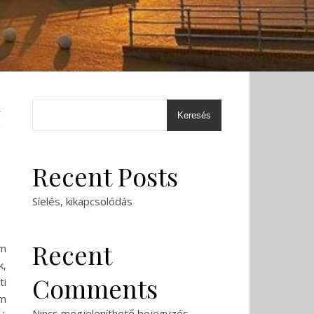
z
Keresés
Recent Posts
Síelés, kikapcsolódás
Recent
em
k,
Comments
ti
em
Nincs megjeleníthető bejegyzés.