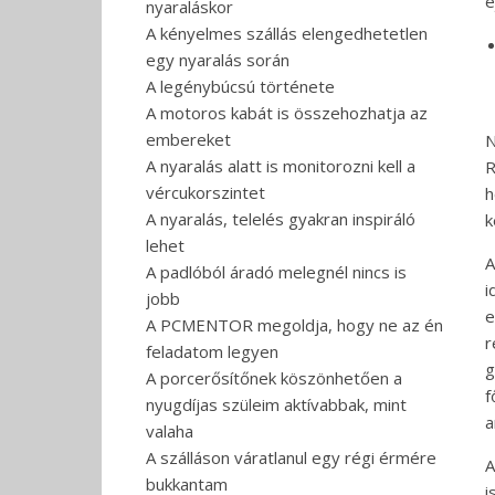
é
nyaraláskor
A kényelmes szállás elengedhetetlen
egy nyaralás során
A legénybúcsú története
A motoros kabát is összehozhatja az
embereket
N
A nyaralás alatt is monitorozni kell a
R
vércukorszintet
h
A nyaralás, telelés gyakran inspiráló
k
lehet
A
A padlóból áradó melegnél nincs is
i
jobb
e
A PCMENTOR megoldja, hogy ne az én
r
feladatom legyen
g
A porcerősítőnek köszönhetően a
f
nyugdíjas szüleim aktívabbak, mint
a
valaha
A szálláson váratlanul egy régi érmére
A
bukkantam