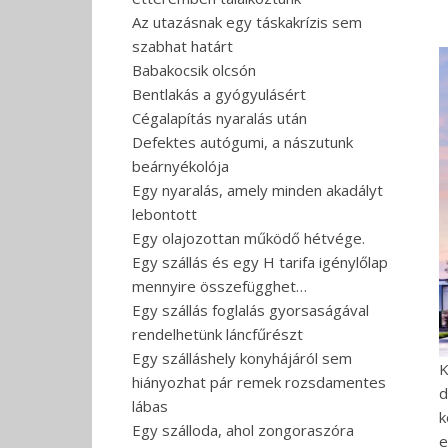
Az utazásnak egy táskakrízis sem
szabhat határt
Babakocsik olcsón
Bentlakás a gyógyulásért
Cégalapítás nyaralás után
Defektes autógumi, a nászutunk
beárnyékolója
Egy nyaralás, amely minden akadályt
lebontott
Egy olajozottan működő hétvége.
Egy szállás és egy H tarifa igénylőlap
mennyire összefügghet…
Egy szállás foglalás gyorsaságával
rendelhetünk láncfűrészt
Egy szálláshely konyhájáról sem
K
hiányozhat pár remek rozsdamentes
d
lábas
k
Egy szálloda, ahol zongoraszóra
e