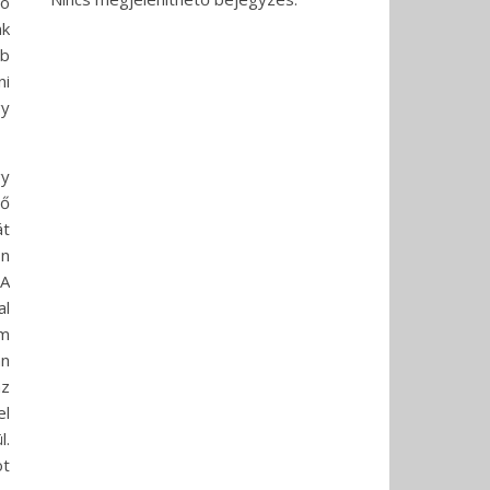
jó
nk
bb
ni
gy
gy
 ő
át
ön
 A
al
em
an
az
l
l.
öt