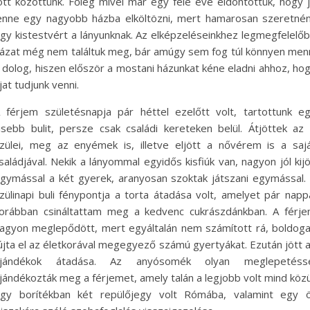
ött közöttünk. Főleg mivel már egy féle éve eldöntöttük, hogy 
enne egy nagyobb házba elköltözni, mert hamarosan szeretné
gy kistestvért a lányunknak. Az elképzeléseinkhez legmegfelelő
ázat még nem találtuk meg, bár amúgy sem fog túl könnyen men
 dolog, hiszen először a mostani házunkat kéne eladni ahhoz, ho
jat tudjunk venni.
 férjem születésnapja pár héttel ezelőtt volt, tartottunk e
isebb bulit, persze csak családi kereteken belül. Átjöttek az
zülei, meg az enyémek is, illetve eljött a nővérem is a saj
saládjával. Nekik a lányommal egyidős kisfiúk van, nagyon jól kij
gymással a két gyerek, aranyosan szoktak játszani egymással.
zülinapi buli fénypontja a torta átadása volt, amelyet pár napp
orábban csináltattam meg a kedvenc cukrászdánkban. A férj
agyon meglepődött, mert egyáltalán nem számított rá, boldog
újta el az életkorával megegyező számú gyertyákat. Ezután jött 
ajándékok átadása. Az anyósomék olyan meglepetésse
jándékozták meg a férjemet, amely talán a legjobb volt mind közü
gy borítékban két repülőjegy volt Rómába, valamint egy 