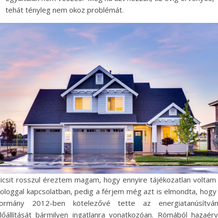
tehát tényleg nem okoz problémát.
icsit rosszul éreztem magam, hogy ennyire tájékozatlan voltam
ologgal kapcsolatban, pedig a férjem még azt is elmondta, hogy
ormány 2012-ben kötelezővé tette az energiatanúsítvá
lőállítását bármilyen ingatlanra vonatkozóan. Rómából hazaér