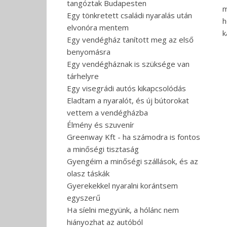
tangóztak Budapesten
m
Egy tönkretett családi nyaralás után
h
elvonóra mentem
k
Egy vendégház tanított meg az első
benyomásra
Egy vendégháznak is szüksége van
tárhelyre
Egy visegrádi autós kikapcsolódás
Eladtam a nyaralót, és új bútorokat
vettem a vendégházba
Élmény és szuvenír
Greenway Kft - ha számodra is fontos
a minőségi tisztaság
Gyengéim a minőségi szállások, és az
olasz táskák
Gyerekekkel nyaralni korántsem
egyszerű
Ha síelni megyünk, a hólánc nem
hiányozhat az autóból