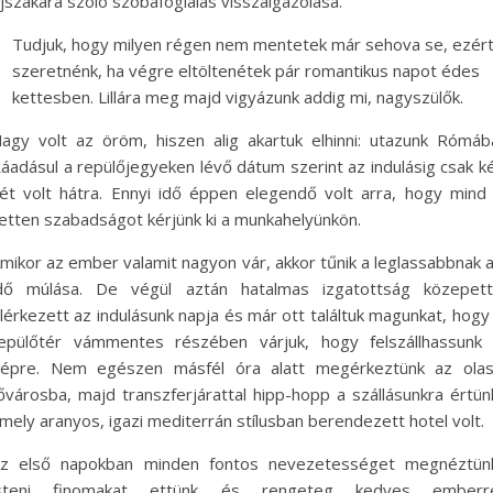
jszakára szóló szobafoglalás visszaigazolása.
Tudjuk, hogy milyen régen nem mentetek már sehova se, ezér
szeretnénk, ha végre eltöltenétek pár romantikus napot édes
kettesben. Lillára meg majd vigyázunk addig mi, nagyszülők.
agy volt az öröm, hiszen alig akartuk elhinni: utazunk Rómáb
áadásul a repülőjegyeken lévő dátum szerint az indulásig csak k
ét volt hátra. Ennyi idő éppen elegendő volt arra, hogy mind
etten szabadságot kérjünk ki a munkahelyünkön.
mikor az ember valamit nagyon vár, akkor tűnik a leglassabbnak 
dő múlása. De végül aztán hatalmas izgatottság közepet
lérkezett az indulásunk napja és már ott találtuk magunkat, hogy
epülőtér vámmentes részében várjuk, hogy felszállhassunk
épre. Nem egészen másfél óra alatt megérkeztünk az ola
ővárosba, majd transzferjárattal hipp-hopp a szállásunkra értün
mely aranyos, igazi mediterrán stílusban berendezett hotel volt.
z első napokban minden fontos nevezetességet megnéztün
isteni finomakat ettünk és rengeteg kedves emberre