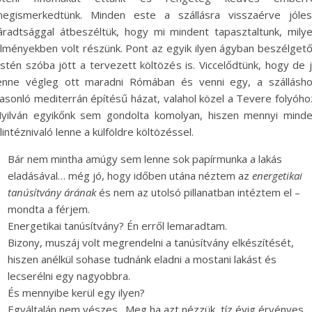
egismerkedtünk. Minden este a szállásra visszaérve jóle
áradtsággal átbeszéltük, hogy mi mindent tapasztaltunk, mily
lményekben volt részünk. Pont az egyik ilyen ágyban beszélget
stén szóba jött a tervezett költözés is. Viccelődtünk, hogy de 
enne végleg ott maradni Rómában és venni egy, a szállásh
asonló mediterrán építésű házat, valahol közel a Tevere folyóho
yilván egyikőnk sem gondolta komolyan, hiszen mennyi mind
lintéznivaló lenne a külföldre költözéssel.
Bár nem mintha amúgy sem lenne sok papírmunka a lakás
eladásával… még jó, hogy időben utána néztem az
energetikai
tanúsítvány árának
és nem az utolsó pillanatban intéztem el –
mondta a férjem.
Energetikai tanúsítvány? Én erről lemaradtam.
Bizony, muszáj volt megrendelni a tanúsítvány elkészítését,
hiszen anélkül sohase tudnánk eladni a mostani lakást és
lecserélni egy nagyobbra.
És mennyibe kerül egy ilyen?
Egyáltalán nem vészes. Meg ha azt nézzük, tíz évig érvényes,