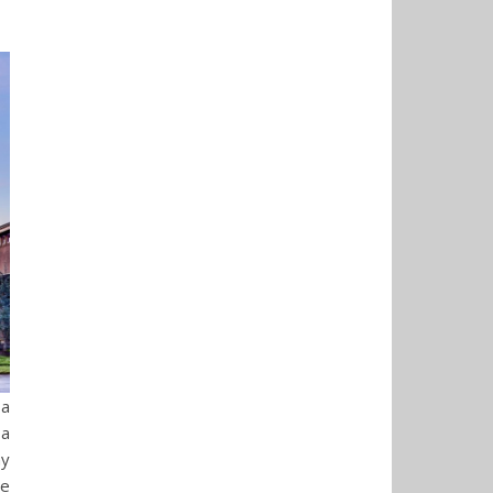
 a
 a
ny
ve